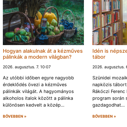
Hogyan alakulnak át a kézműves
Idén is népsze
pálinkák a modern világban?
tábor
2026. augusztus. 7. 10:07
2026. augusztus. 
Az utóbbi időben egyre nagyobb
Szünidei mozai
érdeklődés övezi a kézműves
napközis tábort 
pálinkák világát. A hagyományos
Rákóczi Ferenc 
alkoholos italok között a pálinka
program során 
különösen kedvelt a közép…
gazdagodhat…
BŐVEBBEN »
BŐVEBBEN »