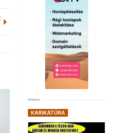
K
Hirdetés
KARIKATÚRA