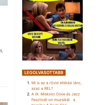
t,
LEGOLVASOTTABB
Mi is az a rövid ellátási lánc,
azaz a REL?
A IX. Miskolci Dixie és Jazz
Fesztivál-on muzsikál a