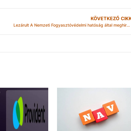
KÖVETKEZŐ CIK
Lezárult A Nemzeti Fogyasztóvédelmi hatóság által meghirdetett Ötletverseny