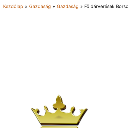
Kezdőlap
»
Gazdaság
»
Gazdaság
»
Földárverések Bors