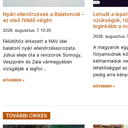
Nyári ellenőrzések a Balatonnál –
Lehullt a lepe
az első félidő végén
szükségük, tő
leginkább a 
2026. augusztus. 7. 10:20
2026. augusztus. 
Félidőhöz érkezett a NAV idei
A magyarok eg
balatoni nyári ellenőrzéssorozata.
folyamodnak köl
Július eleje óta a revizorok Somogy,
kétharmaduk nem
Veszprém és Zala vármegyében
lehetőséggel az
vizsgálják a legfor…
pedig erre kény
BŐVEBBEN »
BŐVEBBEN »
TOVÁBBI CIKKEK