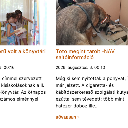
rű volt a könyvtári
Toto megint tarolt -NAV
sajtóinformáció
6. 00:16
2026. augusztus. 6. 00:10
k címmel szervezett
Még ki sem nyitották a ponyvát, 
kisiskolásoknak a II.
már jelzett. A cigaretta- és
Könyvtár. Az ötnapos
kábítószerkereső szolgálati kuty
számos élménnyel
ezúttal sem tévedett: több mint
hatezer doboz ille…
BŐVEBBEN »