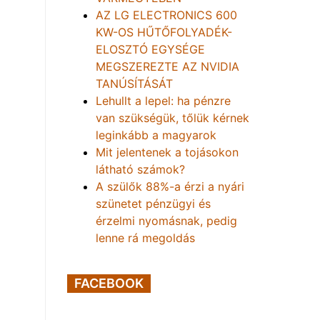
AZ LG ELECTRONICS 600
KW-OS HŰTŐFOLYADÉK-
ELOSZTÓ EGYSÉGE
MEGSZEREZTE AZ NVIDIA
TANÚSÍTÁSÁT
Lehullt a lepel: ha pénzre
van szükségük, tőlük kérnek
leginkább a magyarok
Mit jelentenek a tojásokon
látható számok?
A szülők 88%-a érzi a nyári
szünetet pénzügyi és
érzelmi nyomásnak, pedig
lenne rá megoldás
FACEBOOK