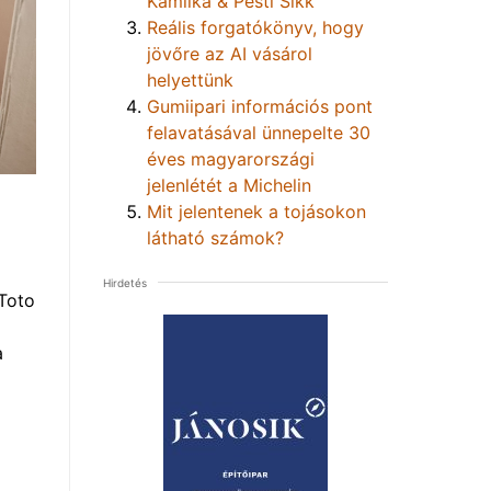
Kamilka & Pesti Sikk
Reális forgatókönyv, hogy
jövőre az AI vásárol
helyettünk
Gumiipari információs pont
felavatásával ünnepelte 30
éves magyarországi
jelenlétét a Michelin
Mit jelentenek a tojásokon
látható számok?
Hirdetés
Toto
a