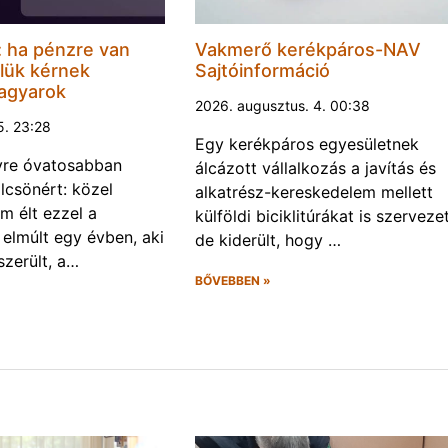
l: ha pénzre van
Vakmerő kerékpáros-NAV
lük kérnek
Sajtóinformáció
magyarok
2026. augusztus. 4. 00:38
5. 23:28
Egy kerékpáros egyesületnek
yre óvatosabban
álcázott vállalkozás a javítás és
csönért: közel
alkatrész-kereskedelem mellett
 élt ezzel a
külföldi biciklitúrákat is szervezet
 elmúlt egy évben, aki
de kiderült, hogy …
szerült, a…
BŐVEBBEN »