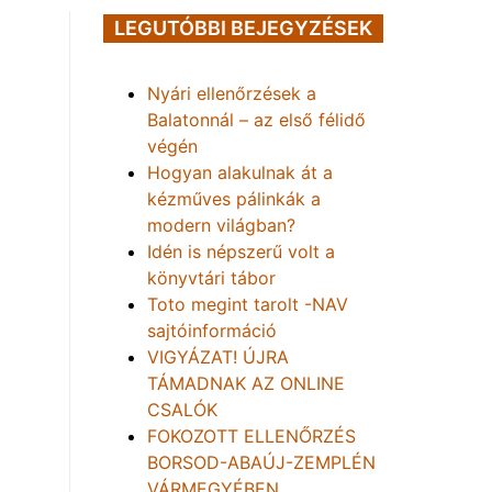
LEGUTÓBBI BEJEGYZÉSEK
Nyári ellenőrzések a
Balatonnál – az első félidő
végén
Hogyan alakulnak át a
kézműves pálinkák a
modern világban?
Idén is népszerű volt a
könyvtári tábor
Toto megint tarolt -NAV
sajtóinformáció
VIGYÁZAT! ÚJRA
TÁMADNAK AZ ONLINE
CSALÓK
FOKOZOTT ELLENŐRZÉS
BORSOD-ABAÚJ-ZEMPLÉN
VÁRMEGYÉBEN