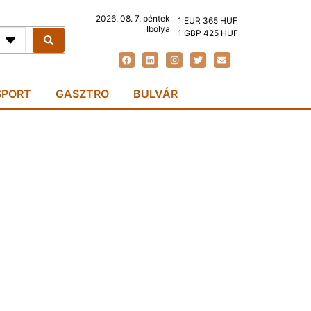
2026. 08. 7. péntek
1 EUR 365 HUF
Ibolya
1 GBP 425 HUF
SPORT
GASZTRO
BULVÁR