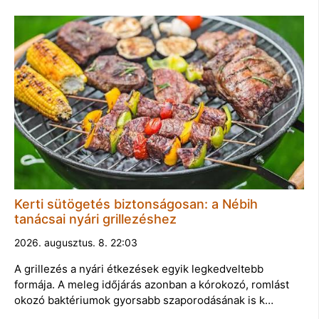
Kerti sütögetés biztonságosan: a Nébih
tanácsai nyári grillezéshez
2026. augusztus. 8. 22:03
A grillezés a nyári étkezések egyik legkedveltebb
formája. A meleg időjárás azonban a kórokozó, romlást
okozó baktériumok gyorsabb szaporodásának is k…