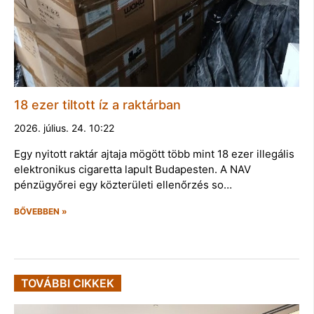
18 ezer tiltott íz a raktárban
2026. július. 24. 10:22
Egy nyitott raktár ajtaja mögött több mint 18 ezer illegális
elektronikus cigaretta lapult Budapesten. A NAV
pénzügyőrei egy közterületi ellenőrzés so…
BŐVEBBEN »
TOVÁBBI CIKKEK