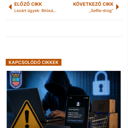
ELŐZŐ CIKK
KÖVETKEZŐ CIKK
Lezárt ügyek: Bíróság előtt felelhet a pincefeltörő
„Selfie-drog”
KAPCSOLÓDÓ CIKKEK