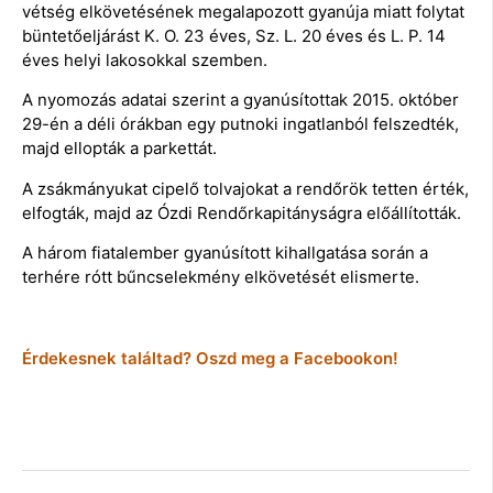
vétség elkövetésének megalapozott gyanúja miatt folytat
büntetőeljárást K. O. 23 éves, Sz. L. 20 éves és L. P. 14
éves helyi lakosokkal szemben.
A nyomozás adatai szerint a gyanúsítottak 2015. október
29-én a déli órákban egy putnoki ingatlanból felszedték,
majd ellopták a parkettát.
A zsákmányukat cipelő tolvajokat a rendőrök tetten érték,
elfogták, majd az Ózdi Rendőrkapitányságra előállították.
A három fiatalember gyanúsított kihallgatása során a
terhére rótt bűncselekmény elkövetését elismerte.
Érdekesnek találtad? Oszd meg a Facebookon!