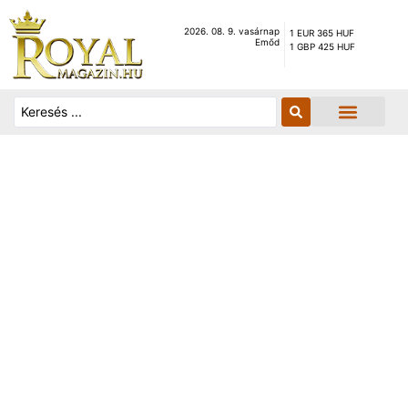
2026. 08. 9. vasárnap
1 EUR 365 HUF
Emőd
1 GBP 425 HUF