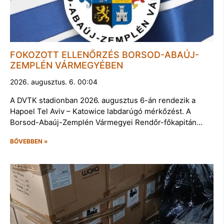
FOKOZOTT ELLENŐRZÉS BORSOD-ABAÚJ-
ZEMPLÉN VÁRMEGYÉBEN
2026. augusztus. 6. 00:04
A DVTK stadionban 2026. augusztus 6-án rendezik a
Hapoel Tel Aviv – Katowice labdarúgó mérkőzést. A
Borsod-Abaúj-Zemplén Vármegyei Rendőr-főkapitán…
BŐVEBBEN »