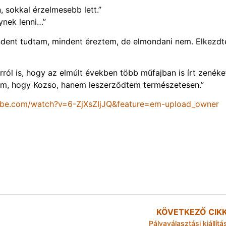
, sokkal érzelmesebb lett.”
ynek lenni…”
ndent tudtam, mindent éreztem, de elmondani nem. Elkezd
arról is, hogy az elmúlt években több műfajban is írt zenéke
, hogy Kozso, hanem leszerződtem természetesen.”
ube.com/watch?v=6-ZjXsZIjJQ&feature=em-upload_owner
KÖVETKEZŐ CIK
Pályaválasztási kiállítá