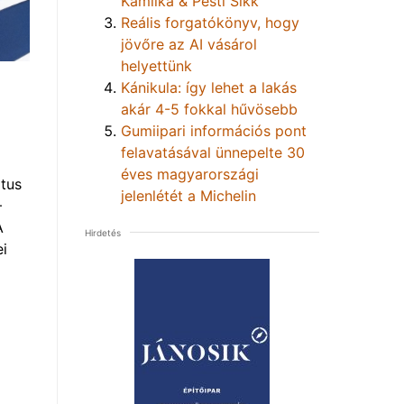
Kamilka & Pesti Sikk
Reális forgatókönyv, hogy
jövőre az AI vásárol
helyettünk
Kánikula: így lehet a lakás
akár 4-5 fokkal hűvösebb
Gumiipari információs pont
felavatásával ünnepelte 30
éves magyarországi
tus
jelenlétét a Michelin
–
A
Hirdetés
i