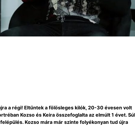
jra a régi! Eltűntek a fölösleges kilók, 20-30 évesen volt
ortréban Kozso és Keira összefoglalta az elmúlt 1 évet. Sú
 felépülés. Kozso mára már szinte folyékonyan tud újra