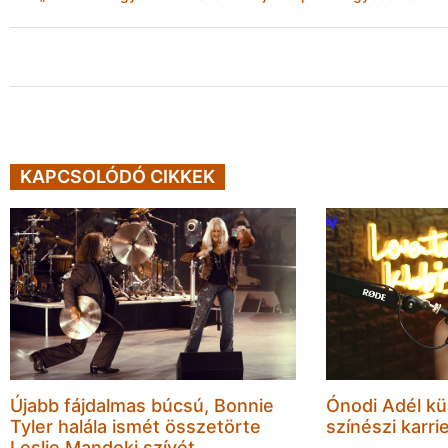
KAPCSOLÓDÓ CIKKEK
Újabb fájdalmas búcsú, Bonnie
Ónodi Adél kül
Tyler halála ismét összetörte
színészi karrie
Leslie Mandoki szívét