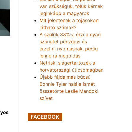
van szükségük, tőlük kérnek
leginkább a magyarok
Mit jelentenek a tojásokon
látható számok?
A szülők 88%-a érzi a nyári
szünetet pénzügyi és
érzelmi nyomásnak, pedig
lenne rá megoldás
Netrisk: slágertartozék a
horvátországi úticsomagban
Újabb fájdalmas búcsú,
Bonnie Tyler halála ismét
összetörte Leslie Mandoki
szívét
lyos
FACEBOOK