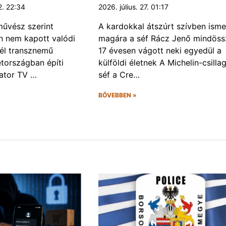
2. 22:34
2026. július. 27. 01:17
űvész szerint
A kardokkal átszúrt szívben isme
 nem kapott valódi
magára a séf Rácz Jenő mindöss
él transznemű
17 évesen vágott neki egyedül a
tországban építi
külföldi életnek A Michelin-csilla
eator TV …
séf a Cre…
BŐVEBBEN »