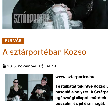
BULVÁR
A sztárportéban Kozso
2015. november 3.
04:48
www.sztarportre.hu
Testalkatát tekintve Kozso ú
hasonló a helyzet. A Sztárp
egészségi állapot, műtétek,
beszélni, és jól érzi magát.