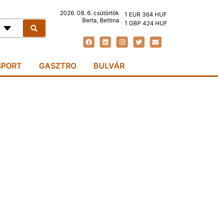
2026. 08. 6. csütörtök
1 EUR 364 HUF
Berta, Bettina
1 GBP 424 HUF
SPORT
GASZTRO
BULVÁR