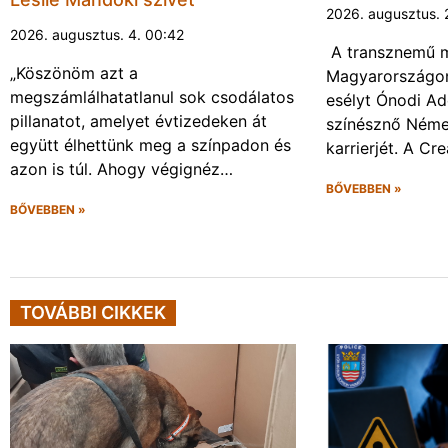
2026. augusztus. 
2026. augusztus. 4. 00:42
A transznemű m
„Köszönöm azt a
Magyarországon
megszámlálhatatlanul sok csodálatos
esélyt Ónodi Ad
pillanatot, amelyet évtizedeken át
színésznő Néme
együtt élhettünk meg a színpadon és
karrierjét. A Cr
azon is túl. Ahogy végignéz…
BŐVEBBEN »
BŐVEBBEN »
TOVÁBBI CIKKEK