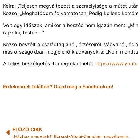
Keira: „Teljesen megváltozott a személyisége a műtét után
Kozso: „Meghatódom folyamatosan. Pedig kellene kemén
Volt egy időszak, amikor a beszéd nem igazán ment: „Mi
rajzolni, festeni…”
Kozso beszélt a családtagjairól, érzéseiről, vágyairól, és 
más országokban megjelenő kiadványokra: „Nem mondtam
A teljes beszélgetés itt megtekinthető:
https://www.yout
Érdekesnek találtad? Oszd meg a Facebookon!
ELŐZŐ CIKK
„Házhoz megyünk!” Borsod-Abaúj-Zemplén megyében is