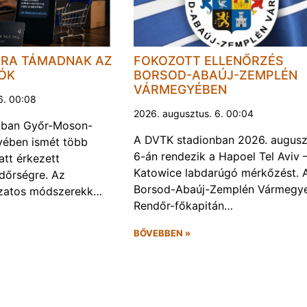
JRA TÁMADNAK AZ
FOKOZOTT ELLENŐRZÉS
LÓK
BORSOD-ABAÚJ-ZEMPLÉN
VÁRMEGYÉBEN
6. 00:08
2026. augusztus. 6. 00:04
kban Győr-Moson-
A DVTK stadionban 2026. augusz
ében ismét több
6-án rendezik a Hapoel Tel Aviv 
att érkezett
Katowice labdarúgó mérkőzést. 
ndőrségre. Az
Borsod-Abaúj-Zemplén Vármegye
ozatos módszerekk…
Rendőr-főkapitán…
BŐVEBBEN »