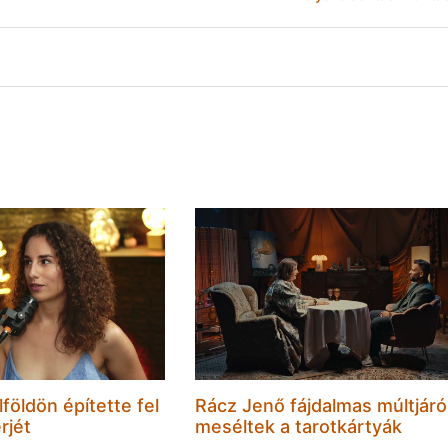
földön építette fel
Rácz Jenő fájdalmas múltjáró
rjét
meséltek a tarotkártyák