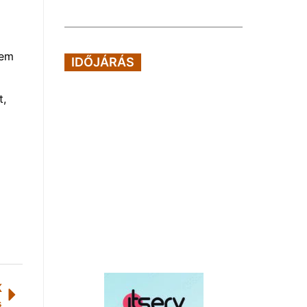
tem
IDŐJÁRÁS
t,
K
s