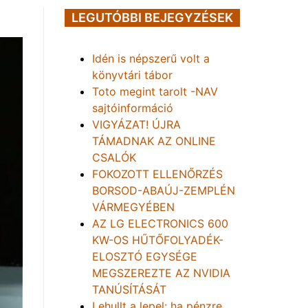
LEGUTÓBBI BEJEGYZÉSEK
Idén is népszerű volt a
könyvtári tábor
Toto megint tarolt -NAV
sajtóinformáció
VIGYÁZAT! ÚJRA
TÁMADNAK AZ ONLINE
CSALÓK
FOKOZOTT ELLENŐRZÉS
BORSOD-ABAÚJ-ZEMPLÉN
VÁRMEGYÉBEN
AZ LG ELECTRONICS 600
KW-OS HŰTŐFOLYADÉK-
ELOSZTÓ EGYSÉGE
MEGSZEREZTE AZ NVIDIA
TANÚSÍTÁSÁT
Lehullt a lepel: ha pénzre