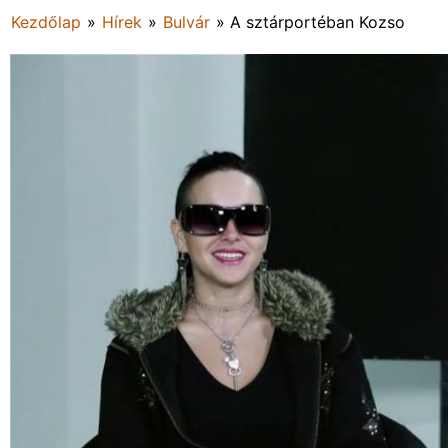
Kezdőlap
»
Hírek
»
Bulvár
»
A sztárportéban Kozso