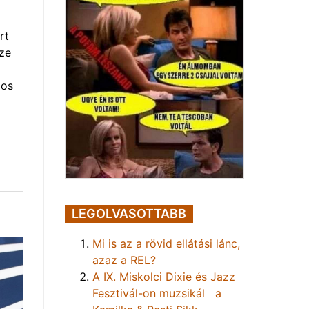
rt
ze
gos
LEGOLVASOTTABB
Mi is az a rövid ellátási lánc,
azaz a REL?
A IX. Miskolci Dixie és Jazz
Fesztivál-on muzsikál a