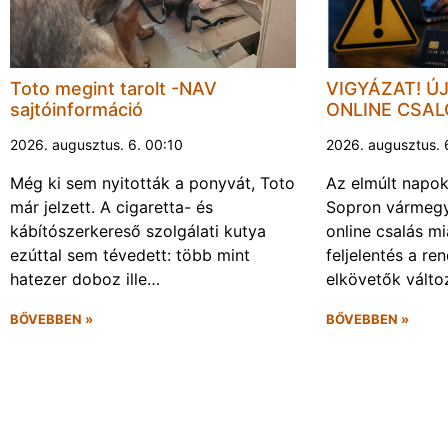
Toto megint tarolt -NAV
VIGYÁZAT! Ú
sajtóinformáció
ONLINE CSA
2026. augusztus. 6. 00:10
2026. augusztus. 
Még ki sem nyitották a ponyvát, Toto
Az elmúlt napo
már jelzett. A cigaretta- és
Sopron vármegy
kábítószerkereső szolgálati kutya
online csalás mi
ezúttal sem tévedett: több mint
feljelentés a re
hatezer doboz ille…
elkövetők vált
BŐVEBBEN »
BŐVEBBEN »