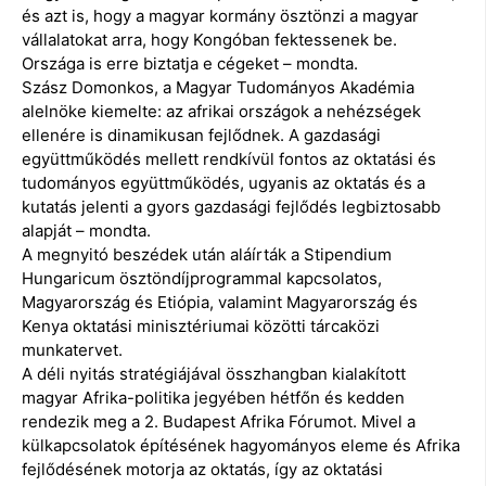
és azt is, hogy a magyar kormány ösztönzi a magyar
vállalatokat arra, hogy Kongóban fektessenek be.
Országa is erre biztatja e cégeket – mondta.
Szász Domonkos, a Magyar Tudományos Akadémia
alelnöke kiemelte: az afrikai országok a nehézségek
ellenére is dinamikusan fejlődnek. A gazdasági
együttműködés mellett rendkívül fontos az oktatási és
tudományos együttműködés, ugyanis az oktatás és a
kutatás jelenti a gyors gazdasági fejlődés legbiztosabb
alapját – mondta.
A megnyitó beszédek után aláírták a Stipendium
Hungaricum ösztöndíjprogrammal kapcsolatos,
Magyarország és Etiópia, valamint Magyarország és
Kenya oktatási minisztériumai közötti tárcaközi
munkatervet.
A déli nyitás stratégiájával összhangban kialakított
magyar Afrika-politika jegyében hétfőn és kedden
rendezik meg a 2. Budapest Afrika Fórumot. Mivel a
külkapcsolatok építésének hagyományos eleme és Afrika
fejlődésének motorja az oktatás, így az oktatási