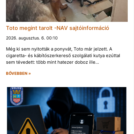
Toto megint tarolt -NAV sajtóinformáció
2026. augusztus. 6. 00:10
Még ki sem nyitották a ponyvát, Toto már jelzett. A
cigaretta- és kábítószerkereső szolgálati kutya ezúttal
sem tévedett: több mint hatezer doboz ille…
BŐVEBBEN »