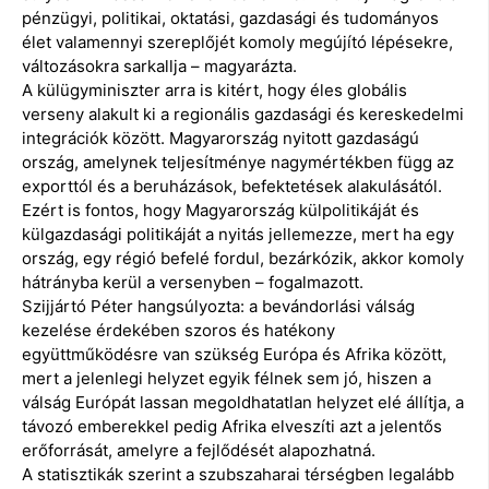
pénzügyi, politikai, oktatási, gazdasági és tudományos
élet valamennyi szereplőjét komoly megújító lépésekre,
változásokra sarkallja – magyarázta.
A külügyminiszter arra is kitért, hogy éles globális
verseny alakult ki a regionális gazdasági és kereskedelmi
integrációk között. Magyarország nyitott gazdaságú
ország, amelynek teljesítménye nagymértékben függ az
exporttól és a beruházások, befektetések alakulásától.
Ezért is fontos, hogy Magyarország külpolitikáját és
külgazdasági politikáját a nyitás jellemezze, mert ha egy
ország, egy régió befelé fordul, bezárkózik, akkor komoly
hátrányba kerül a versenyben – fogalmazott.
Szijjártó Péter hangsúlyozta: a bevándorlási válság
kezelése érdekében szoros és hatékony
együttműködésre van szükség Európa és Afrika között,
mert a jelenlegi helyzet egyik félnek sem jó, hiszen a
válság Európát lassan megoldhatatlan helyzet elé állítja, a
távozó emberekkel pedig Afrika elveszíti azt a jelentős
erőforrását, amelyre a fejlődését alapozhatná.
A statisztikák szerint a szubszaharai térségben legalább