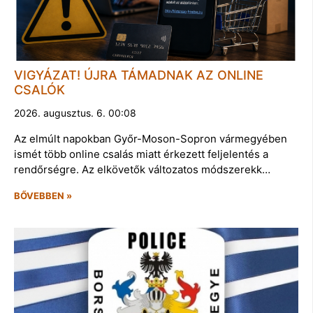
VIGYÁZAT! ÚJRA TÁMADNAK AZ ONLINE
CSALÓK
2026. augusztus. 6. 00:08
Az elmúlt napokban Győr-Moson-Sopron vármegyében
ismét több online csalás miatt érkezett feljelentés a
rendőrségre. Az elkövetők változatos módszerekk…
BŐVEBBEN »