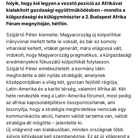
folyik, hogy kié legyen a vezető pozíció az Afrikával
kialakított gazdasági együttműködésben – mondta a
külgazdasági és külügyminiszter a 2. Budapest Afrika
Fórum megnyitóján, hétfőn.
Szijjártó Péter kiemelte: Magyarország új külpolitikai
irányvonal mellett tette le voksát, és bár ez komoly
viharokat keltett, vitákat generált, mára világossá vált,
indokolt, hogy Magyarország pragmatikus, a külgazdasági
eredményekre fókuszáló külpolitikát folytasson.
Szijjártó Péter emlékeztetett: a kormány idén
meghirdette a déli nyitás stratégiát, amelynek
középpontjában a világ két, gyorsan fejlődő régiója,
Latin-Amerika és a karibi térség, valamint Afrika áll. Két
hete rendezték meg a Latin-Amerika fórumot, most pedig
az afrikai kapcsolatépítésre összpontosítanak, ami
bizonyítja, hogy a stratégia meghirdetése nemcsak egy
kommunikációs akció, hanem valódi tartalma van, valódi
stratégia áll mögötte – jelentette ki.
Új világrend van kialakulóban, minden országnak több
súlyos kihívással kell szembenéznie. Ez az új világrend a