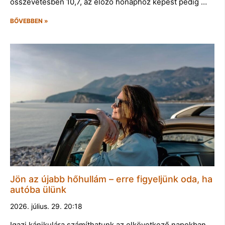
összevetésben 10,7, az előző hónaphoz képest pedig …
BŐVEBBEN »
Jön az újabb hőhullám – erre figyeljünk oda, ha
autóba ülünk
2026. július. 29. 20:18
Igazi kánikulára számíthatunk az elkövetkező napokban,