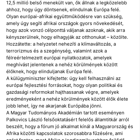
12,5 millió belső menekült van, ők állnak a legközelebb
ahhoz, hogy úgy döntsenek, elindulnak Európa felé.
Olyan európai-afrikai együttműködésre van szükség,
amely úgy segíti afrikai országok gyors növekedését,
hogy azok vonzó célponttá váljanak azoknak, akik arra
kényszerülnek, hogy elhagyják az otthonukat – közölte.
Hozzátette: a helyzetet nehezíti a klímaváltozás, a
terrorizmus és a szegénység, valamint azok a
félreértelmezett európai nyilatkozatok, amelyek
meghívást jelentenek a nehéz körülmények között
élőknek, hogy elinduljanak Európa felé.
A külügyminiszter kifejtette: úgy kell felhasználni az
európai fejlesztési forrásokat, hogy olyan politikai és
gazdasági reformokat hajthassanak végre, amelyek
eredményeként a nehéz körülmények között élők élete
jobb lehet, így ne akarjanak Európába jönni.
A Magyar Tudományos Akadémián tartott eseményen
Palkovics László felsőoktatásért felelős államtitkár arról
beszélt, hogy a fórum jó alkalmat kínál a Magyarország és
Afrika közötti kapcsolatok szorosabbra fűzésére, ami