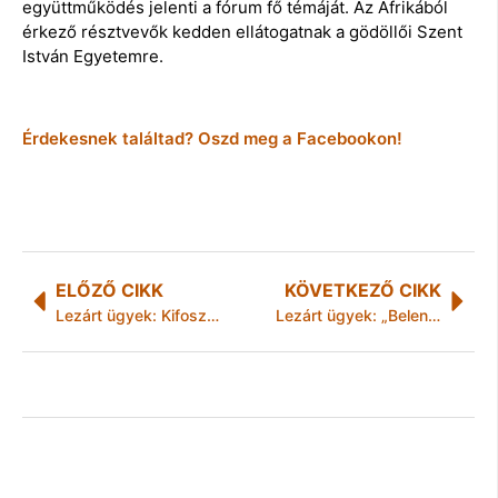
együttműködés jelenti a fórum fő témáját. Az Afrikából
érkező résztvevők kedden ellátogatnak a gödöllői Szent
István Egyetemre.
Érdekesnek találtad? Oszd meg a Facebookon!
ELŐZŐ CIKK
KÖVETKEZŐ CIKK
Lezárt ügyek: Kifosztás a kocsmában
Lezárt ügyek: „Belenyúlt” a kilométerórába