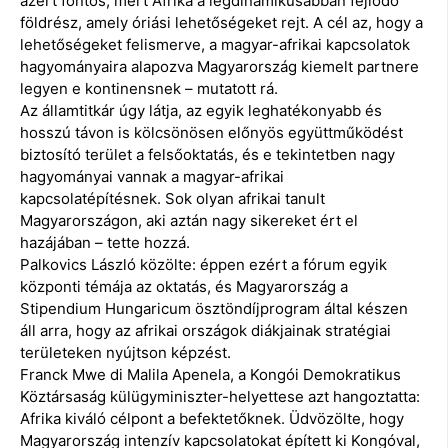
azért fontos, mert Afrika a legdinamikusabban fejlődő
földrész, amely óriási lehetőségeket rejt. A cél az, hogy a
lehetőségeket felismerve, a magyar-afrikai kapcsolatok
hagyományaira alapozva Magyarország kiemelt partnere
legyen e kontinensnek – mutatott rá.
Az államtitkár úgy látja, az egyik leghatékonyabb és
hosszú távon is kölcsönösen előnyös együttműködést
biztosító terület a felsőoktatás, és e tekintetben nagy
hagyományai vannak a magyar-afrikai
kapcsolatépítésnek. Sok olyan afrikai tanult
Magyarországon, aki aztán nagy sikereket ért el
hazájában – tette hozzá.
Palkovics László közölte: éppen ezért a fórum egyik
központi témája az oktatás, és Magyarország a
Stipendium Hungaricum ösztöndíjprogram által készen
áll arra, hogy az afrikai országok diákjainak stratégiai
területeken nyújtson képzést.
Franck Mwe di Malila Apenela, a Kongói Demokratikus
Köztársaság külügyminiszter-helyettese azt hangoztatta:
Afrika kiváló célpont a befektetőknek. Üdvözölte, hogy
Magyarország intenzív kapcsolatokat épített ki Kongóval,