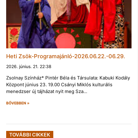
Heti Zsök-Programajánló-2026.06.22.-06.29.
2026. június. 21. 22:38
Zsolnay Színház* Pintér Béla és Társulata: Kabuki Kodály
Központ június 23. 19.00 Csányi Miklós kulturális
menedzser új tájházat nyit meg Sza…
BŐVEBBEN »
TOVÁBBI CIKKEK