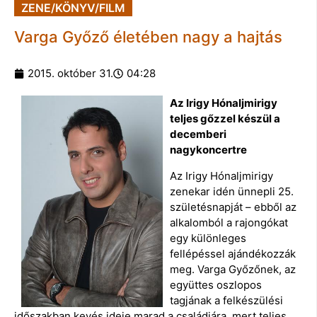
ZENE/KÖNYV/FILM
Varga Győző életében nagy a hajtás
2015. október 31.
04:28
Az Irigy Hónaljmirigy
teljes gőzzel készül a
decemberi
nagykoncertre
Az Irigy Hónaljmirigy
zenekar idén ünnepli 25.
születésnapját – ebből az
alkalomból a rajongókat
egy különleges
fellépéssel ajándékozzák
meg. Varga Győzőnek, az
együttes oszlopos
tagjának a felkészülési
időszakban kevés ideje marad a családjára, mert teljes