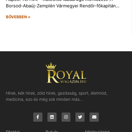
Borsod-Abaúj-Zemplén Vármegyei Rendőr-főkapitán…
BŐVEBBEN »
Hírek, kék hírek, zöld hírek, gazdaság, sport, életmód,
medicina, ezo és még sok minden más…
Főoldal
Bulvár
Médiaajánlat