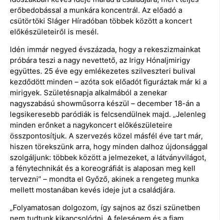
erőbedobással a munkára koncentrál. Az előadó a
csütörtöki Sláger Híradóban többek között a koncert
előkészületeiről is mesél.
Idén immár negyed évszázada, hogy a rekeszizmainkat
próbára teszi a nagy nevettető, az Irigy Hónaljmirigy
együttes. 25 éve egy emlékezetes szilveszteri bulival
kezdődött minden – azóta sok előadót figuráztak már ki a
mirigyek. Születésnapja alkalmából a zenekar
nagyszabású showműsorra készül – december 18-án a
legsikeresebb paródiák is felcsendülnek majd. „Jelenleg
minden erőnket a nagykoncert előkészületeire
összpontosítjuk. A szervezés közel másfél éve tart már,
hiszen törekszünk arra, hogy minden dalhoz újdonsággal
szolgáljunk: többek között a jelmezeket, a látványvilágot,
a fénytechnikát és a koreográfiát is alaposan meg kell
tervezni” – mondta el Győző, akinek a rengeteg munka
mellett mostanában kevés ideje jut a családjára.
„Folyamatosan dolgozom, így sajnos az őszi szünetben
nem tudtunk kikapcsolódni. A feleségem és a fiam