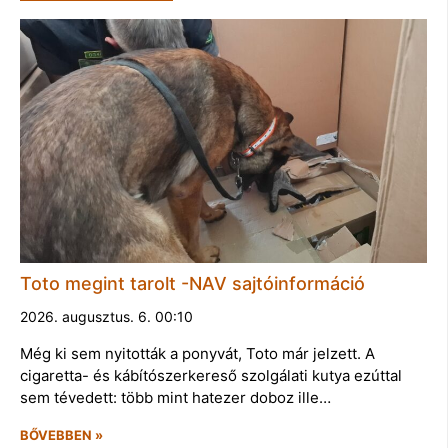
Toto megint tarolt -NAV sajtóinformáció
2026. augusztus. 6. 00:10
Még ki sem nyitották a ponyvát, Toto már jelzett. A
cigaretta- és kábítószerkereső szolgálati kutya ezúttal
sem tévedett: több mint hatezer doboz ille…
BŐVEBBEN »