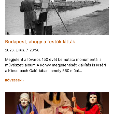
Budapest, ahogy a festők látták
2026. július. 7. 20:58
Megjelent a főváros 150 évét bemutató monumentális
művészeti album A könyv megjelenését kiállítás is kíséri
a Kieselbach Galériában, amely 550 műal…
BŐVEBBEN »