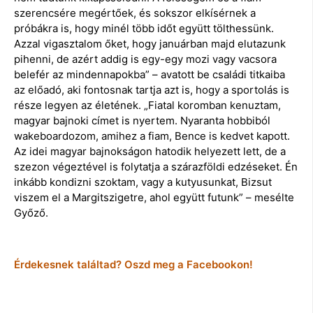
szerencsére megértőek, és sokszor elkísérnek a
próbákra is, hogy minél több időt együtt tölthessünk.
Azzal vigasztalom őket, hogy januárban majd elutazunk
pihenni, de azért addig is egy-egy mozi vagy vacsora
belefér az mindennapokba” – avatott be családi titkaiba
az előadó, aki fontosnak tartja azt is, hogy a sportolás is
része legyen az életének. „Fiatal koromban kenuztam,
magyar bajnoki címet is nyertem. Nyaranta hobbiból
wakeboardozom, amihez a fiam, Bence is kedvet kapott.
Az idei magyar bajnokságon hatodik helyezett lett, de a
szezon végeztével is folytatja a szárazföldi edzéseket. Én
inkább kondizni szoktam, vagy a kutyusunkat, Bizsut
viszem el a Margitszigetre, ahol együtt futunk” – mesélte
Győző.
Érdekesnek találtad? Oszd meg a Facebookon!