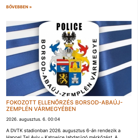
BŐVEBBEN »
FOKOZOTT ELLENŐRZÉS BORSOD-ABAÚJ-
ZEMPLÉN VÁRMEGYÉBEN
2026. augusztus. 6. 00:04
A DVTK stadionban 2026. augusztus 6-án rendezik a
Hapoel Tel Aviv – Katowice labdarúgó mérkőzést. A