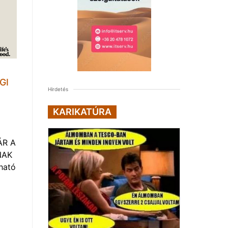
GI
Hirdetés
KARIKATÚRA
ÁR A
NAK
ható