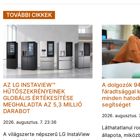
TOVÁBBI CIKKEK
AZ LG INSTAVIEW™
A dolgozók 94
HŰTŐSZEKRÉNYEINEK
fáradtsággal 
GLOBÁLIS ÉRTÉKESÍTÉSE
minden hatodi
MEGHALADTA AZ 5,3 MILLIÓ
segítséget
DARABOT
2026. augusztus. 
2026. augusztus. 7. 23:36
Láthatatlanul r
A világszerte népszerű LG InstaView
állapota, miköz