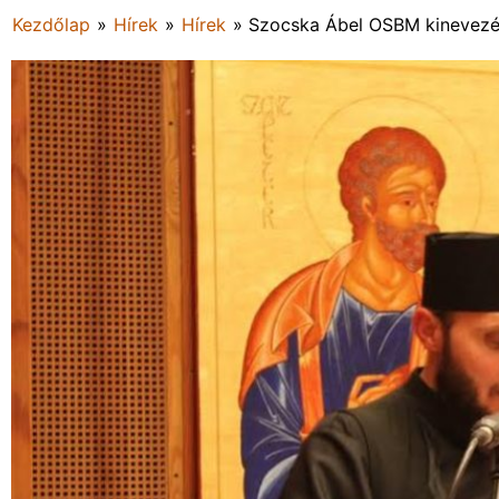
Kezdőlap
»
Hírek
»
Hírek
»
Szocska Ábel OSBM kinevez