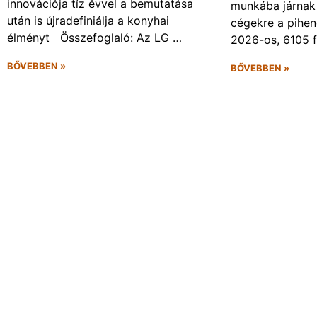
innovációja tíz évvel a bemutatása
munkába járnak 
után is újradefiniálja a konyhai
cégekre a pihen
élményt Összefoglaló: Az LG …
2026-os, 6105 
BŐVEBBEN »
BŐVEBBEN »