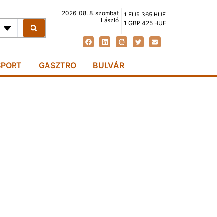
2026. 08. 8. szombat
1 EUR 365 HUF
László
1 GBP 425 HUF
SPORT
GASZTRO
BULVÁR