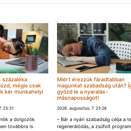
 százaléka
Miért érezzük fáradtabban
küzd, mégis csak
magunkat szabadság után? Í
k kér munkahelyi
győzd le a nyaralás-
másnaposságot!
7. 23:31
2026. augusztus. 7. 23:28
omlik a dolgozók
– Bár a nyári szabadság célja a te
ben továbbra is
regenerálódás, a zsúfolt progra