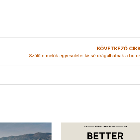
KÖVETKEZŐ CIK
Szőlőtermelők egyesülete: kissé drágulhatnak a boro