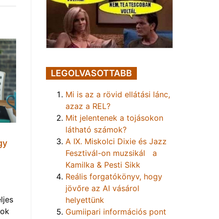
LEGOLVASOTTABB
Mi is az a rövid ellátási lánc,
azaz a REL?
Mit jelentenek a tojásokon
látható számok?
A IX. Miskolci Dixie és Jazz
gy
Fesztivál-on muzsikál a
Kamilka & Pesti Sikk
Reális forgatókönyv, hogy
jövőre az AI vásárol
ljes
helyettünk
mok
Gumiipari információs pont