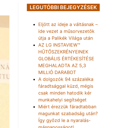
LEGUTÓBBI BEJEGYZÉSEK
Eljött az ideje a váltásnak –
ide vezet a műsorvezetők
útja a Palikék Világa után
AZ LG INSTAVIEW™
HŰTŐSZEKRÉNYEINEK
GLOBÁLIS ÉRTÉKESÍTÉSE
MEGHALADTA AZ 5,3
MILLIÓ DARABOT
A dolgozók 94 százaléka
fáradtsággal küzd, mégis
csak minden hatodik kér
munkahelyi segítséget
Miért érezzük fáradtabban
magunkat szabadság után?
Így győzd le a nyaralás-
másnaposságot!