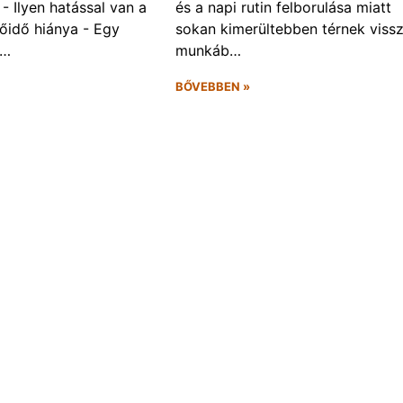
- Ilyen hatással van a
és a napi rutin felborulása miatt
őidő hiánya - Egy
sokan kimerültebben térnek vissz
f…
munkáb…
BŐVEBBEN »