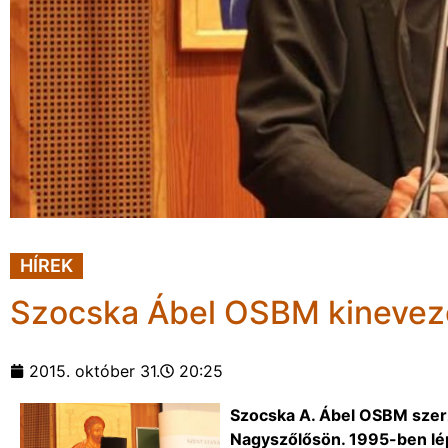
HÍREK
Szocska Ábel OSBM kinevez
2015. október 31.
20:25
Szocska A. Ábel OSBM szerz
Nagyszőlősön. 1995-ben lépet