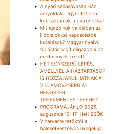
A nyári szénsavasital-láz
árnyoldala: egyre többen
kockáztatnak a patronokkal
Mit igazolnak valójában az
illóolajokkal kapcsolatos
kutatások? Magyar nyelvű
tudástár segít eligazodni az
eredmények között
HÉT EGYSZERŰ LÉPÉS,
AMELLYEL A HÁZTARTÁSOK
IS HOZZÁJÁRULHATNAK A
VILLAMOSENERGIA-
RENDSZER
TEHERMENTESÍTÉSÉHEZ
PROGRAMAJÁNLÓ 2026.
augusztus 10–17.-Heti ZSÖK
Viharverte tetőktől a
balesetveszélyes üvegekig: