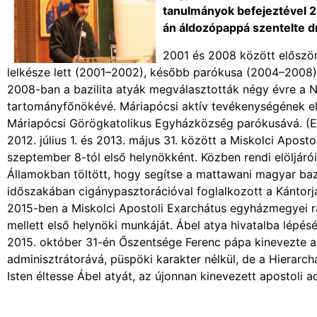
tanulmányok befejeztével 2
án áldozópappá szentelte d
2001 és 2008 között előszö
lelkésze lett (2001–2002), később parókusa (2004–2008)
2008-ban a bazilita atyák megválasztották négy évre a 
tartományfőnökévé. Máriapócsi aktív tevékenységének e
Máriapócsi Görögkatolikus Egyházközség parókusává. (E fe
2012. július 1. és 2013. május 31. között a Miskolci Apos
szeptember 8-tól első helynökként. Közben rendi elöljár
Államokban töltött, hogy segítse a mattawani magyar baz
időszakában cigánypasztorációval foglalkozott a Kánto
2015-ben a Miskolci Apostoli Exarchátus egyházmegyei r
mellett első helynöki munkáját. Ábel atya hivatalba lépé
2015. október 31-én Őszentsége Ferenc pápa kinevezte 
adminisztrátorává, püspöki karakter nélkül, de a Hierarch
Isten éltesse Ábel atyát, az újonnan kinevezett apostoli a