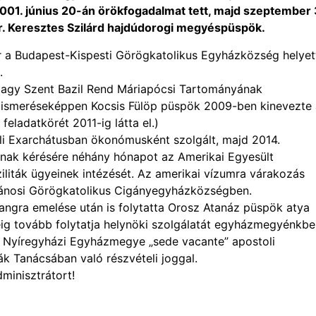
001. június 20-án örökfogadalmat tett, majd szeptember
r. Keresztes Szilárd hajdúdorogi megyéspüspök.
r a Budapest-Kispesti Görögkatolikus Egyházközség helyet
.
Nagy Szent Bazil Rend Máriapócsi Tartományának
lismeréseképpen Kocsis Fülöp püspök 2009-ben kinevezte 
ladatkörét 2011-ig látta el.)
toli Exarchátusban ökonómusként szolgált, majd 2014.
óinak kérésére néhány hónapot az Amerikai Egyesült
iliták ügyeinek intézését. Az amerikai vízumra várakozás
rjánosi Görögkatolikus Cigányegyházközségben.
angra emelése után is folytatta Orosz Atanáz püspök atya
séig tovább folytatja helynöki szolgálatát egyházmegyénkbe
a Nyíregyházi Egyházmegye „sede vacante” apostoli
ák Tanácsában való részvételi joggal.
dminisztrátort!