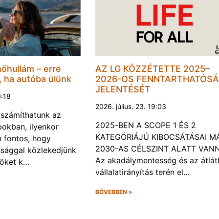
hőhullám – erre
AZ LG KÖZZÉTETTE 2025–
, ha autóba ülünk
2026-OS FENNTARTHATÓSÁ
JELENTÉSÉT
0:18
2026. július. 23. 19:03
a számíthatunk az
2025-BEN A SCOPE 1 ÉS 2
okban, ilyenkor
KATEGÓRIÁJÚ KIBOCSÁTÁSAI M
 fontos, hogy
2030-AS CÉLSZINT ALATT VAN
ssággal közlekedjünk
Az akadálymentesség és az átlát
röket k…
vállalatirányítás terén el…
BŐVEBBEN »