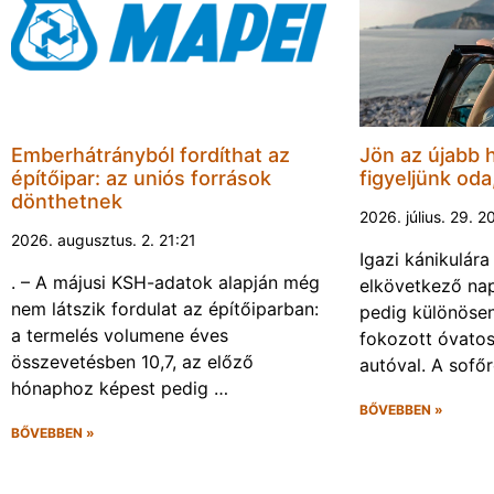
Emberhátrányból fordíthat az
Jön az újabb 
építőipar: az uniós források
figyeljünk oda
dönthetnek
2026. július. 29. 2
2026. augusztus. 2. 21:21
Igazi kánikulár
. – A májusi KSH-adatok alapján még
elkövetkező nap
nem látszik fordulat az építőiparban:
pedig különösen
a termelés volumene éves
fokozott óvato
összevetésben 10,7, az előző
autóval. A sofő
hónaphoz képest pedig …
BŐVEBBEN »
BŐVEBBEN »