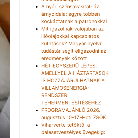
A nyári szénsavasital-láz
árnyoldala: egyre többen
kockáztatnak a patronokkal
Mit igazolnak valójában az
illóolajokkal kapcsolatos
kutatások? Magyar nyelvű
tudástár segít eligazodni az
eredmények között
HÉT EGYSZERŰ LÉPÉS,
AMELLYEL A HÁZTARTÁSOK
IS HOZZÁJÁRULHATNAK A
VILLAMOSENERGIA-
RENDSZER
TEHERMENTESÍTÉSÉHEZ
PROGRAMAJÁNLÓ 2026.
augusztus 10–17.-Heti ZSÖK
Viharverte tetőktől a
balesetveszélyes üvegekig: