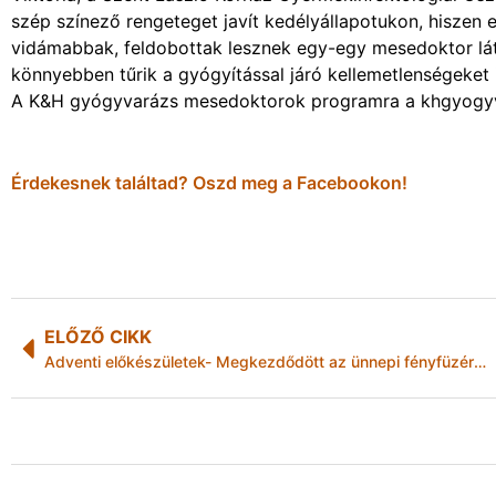
szép színező rengeteget javít kedélyállapotukon, hiszen e
vidámabbak, feldobottak lesznek egy-egy mesedoktor láto
könnyebben tűrik a gyógyítással járó kellemetlenségeket i
A K&H gyógyvarázs mesedoktorok programra a khgyogyvar
Érdekesnek találtad? Oszd meg a Facebookon!
ELŐZŐ CIKK
Adventi előkészületek- Megkezdődött az ünnepi fényfüzérek kihelyezése a belvárosban