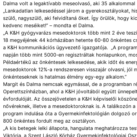
Dalma volt a legaktívabb meseolvasó, aki 35 alkalommal l
„Lankadatlan lelkesedéssel járom a gyerekosztályokat, hi
szülő, nagyszülő, aki felvidítaná őket. Így örülök, hogy 
kedvenc meséiket!” – mondta el Dalma.
„A K&H gyógyvarázs mesedoktorok több mint 2 éve teszi
18 megyéjének 44 kórházában hetente 60-80 önkéntes csa
a K&H kommunikációs ügyvezető igazgatója. „A program
napján több mint 5000-en regisztráltak honlapunkon, mo
Példaértékű az önkéntesek lelkesedése, akik időt és ener
mesedoktorok 12%-a rendszeresen visszajár olvasni, jól
önkénteseknek is hatalmas élmény egy-egy alkalom.”
Margit és Dalma nemcsak egymással, de a programban ré
Operettszínházban, ahol a K&H jóvoltából együtt ünnep
évfordulóját. Az összejövetelen a K&H képviselői köszö
nővéreknek, illetve a mesedoktoroknak is. A találkozón a 
program indulása óta a Gyermekinfektológián dolgozó or
800 önkéntes fordult meg az osztályon.
„A kis betegek lelki állapota, hangulata meghatározza te
Viktória, a Szent László Kórház Gyermekinfektológiai Osz