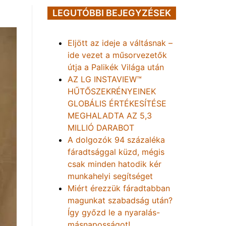
LEGUTÓBBI BEJEGYZÉSEK
Eljött az ideje a váltásnak –
ide vezet a műsorvezetők
útja a Palikék Világa után
AZ LG INSTAVIEW™
HŰTŐSZEKRÉNYEINEK
GLOBÁLIS ÉRTÉKESÍTÉSE
MEGHALADTA AZ 5,3
MILLIÓ DARABOT
A dolgozók 94 százaléka
fáradtsággal küzd, mégis
csak minden hatodik kér
munkahelyi segítséget
Miért érezzük fáradtabban
magunkat szabadság után?
Így győzd le a nyaralás-
másnaposságot!