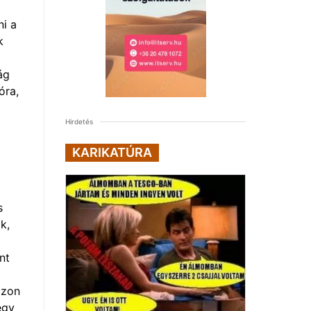
ni a
k
ág
óra,
Hirdetés
KARIKATÚRA
s
k,
nt
ózon
egy