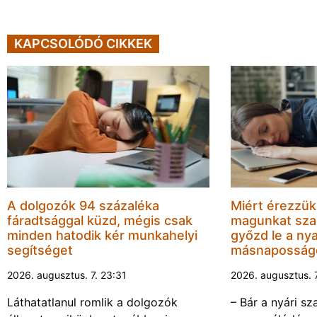
KAPCSOLÓDÓ CIKKEK
A dolgozók 94 százaléka
Miért érezzük
fáradtsággal küzd, mégis csak
magunkat sza
minden hatodik kér munkahelyi
győzd le a nya
segítséget
másnaposság
2026. augusztus. 7. 23:31
2026. augusztus. 
Láthatatlanul romlik a dolgozók
– Bár a nyári sz