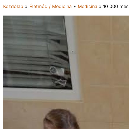
Kezdőlap
»
Életmód / Medicina
»
Medicina
»
10 000 mes