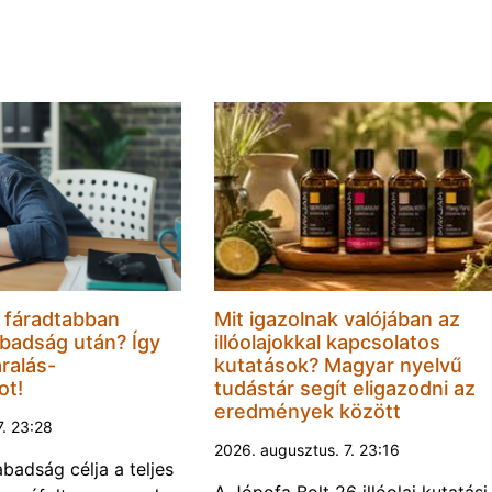
 fáradtabban
Mit igazolnak valójában az
badság után? Így
illóolajokkal kapcsolatos
ralás-
kutatások? Magyar nyelvű
ot!
tudástár segít eligazodni az
eredmények között
7. 23:28
2026. augusztus. 7. 23:16
abadság célja a teljes
A Jópofa Bolt 26 illóolaj kutatási