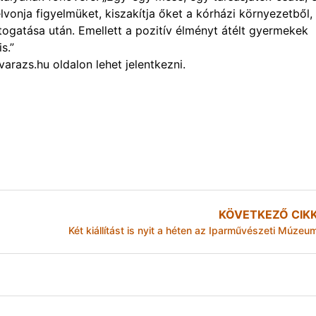
lvonja figyelmüket, kiszakítja őket a kórházi környezetből,
gatása után. Emellett a pozitív élményt átélt gyermekek
s.”
azs.hu oldalon lehet jelentkezni.
KÖVETKEZŐ CIK
Két kiállítást is nyit a héten az Iparművészeti Múzeu