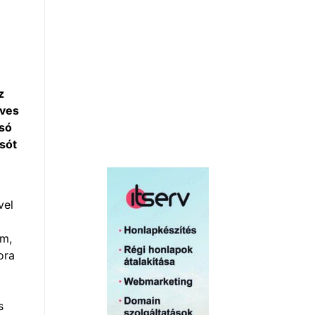
z
éves
asó
asót
vel
am,
ora
s