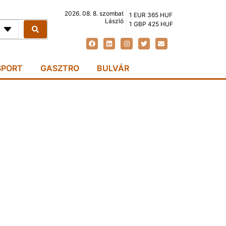
2026. 08. 8. szombat
1 EUR 365 HUF
László
1 GBP 425 HUF
SPORT
GASZTRO
BULVÁR