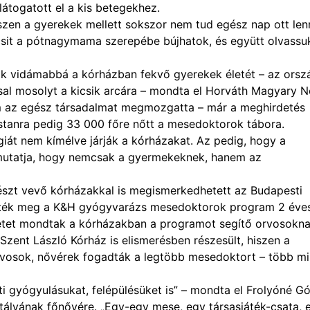
átogatott el a kis betegekhez.
szen a gyerekek mellett sokszor nem tud egész nap ott len
kicsit a pótnagymama szerepébe bújhatok, és együtt olvassu
k vidámabbá a kórházban fekvő gyerekek életét – az orsz
l mosolyt a kicsik arcára – mondta el Horváth Magyary N
 az egész társadalmat megmozgatta – már a meghirdetés
stanra pedig 33 000 főre nőtt a mesedoktorok tábora.
giát nem kímélve járják a kórházakat. Az pedig, hogy a
 mutatja, hogy nemcsak a gyermekeknek, hanem az
szt vevő kórházakkal is megismerkedhetett az Budapesti
elték meg a K&H gyógyvarázs mesedoktorok program 2 éve
netet mondtak a kórházakban a programot segítő orvosokna
Szent László Kórház is elismerésben részesült, hiszen a
vosok, nővérek fogadták a legtöbb mesedoktort – több mi
sti gyógyulásukat, felépülésüket is” – mondta el Frolyóné G
tályának főnővére. „Egy-egy mese, egy társasjáték-csata, 