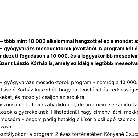
” – több mint 10 000 alkalommal hangzott el ez a mondat a
H gyógyvarázs mesedoktorok jóvoltából. A program két 
endezett fogadáson a 10 000. és a leggyakoribb meseolv
 Szent László Kórház is, amely ez idáig a legtöbb meseolv
&H gyógyvarázs mesedoktorok program – nemrég a 10 000.
 László Kórház küszöbét, hogy történetével és kedvességé
eket, és mosolyt csaljon az arcukra.
sznosan eltölteni szabadidőmet, de arra nem is számított
ozok a gyerekeknek! Hihetetlenül nagy élmény látni, mekk
 meseóra – engem pedig hetekig elkísér a csillogó szemek
lvasó.
kosztályokon: a program 2 éves történetében Kónyáné Csúc