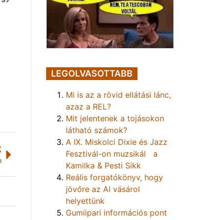
LEGOLVASOTTABB
Mi is az a rövid ellátási lánc,
azaz a REL?
Mit jelentenek a tojásokon
látható számok?
A IX. Miskolci Dixie és Jazz
K
Fesztivál-on muzsikál a
m
Kamilka & Pesti Sikk
Reális forgatókönyv, hogy
jövőre az AI vásárol
helyettünk
Gumiipari információs pont