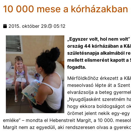
10 000 mese a kórházakban
2015. október 29.
05:12
„Egyszer volt, hol nem volt
ország 44 kórházában a K&
születésnapja alkalmából r
mellett elismerést kapott a
fogadta.
Mérföldkőhöz érkezett a K
meseolvasó lépte át a Szent
elvarázsolja a beteg gyermek
„Nyugdíjasként szeretném ha
hogy ekkora boldogságot ok
örömet jelent nekik egy-egy
emléke” – mondta el Hebenstreit Margit, a 10 000. meseo
Margit nem az egyedüli, aki rendszeresen olvas a gyere