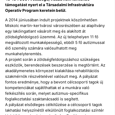
támogatást nyert el a Társadalmi Infrastruktúra
Operatív Program keretein belül.
A 2014 júniusában indult projektnek köszönhetően
Miskolc martin-kertvárosi városrészében az alapítvány
egy lakóingatlant vásárolt meg és alakított át
zöldségfeldolgozó üzemmé. Az új telephelyen 11 fő
megváltozott munkaképességű, ebből 5 fő autizmussal
élő személy számára valósulhatott meg
munkahelyteremtés.
A projekt során a zöldségfeldolgozáshoz szükséges
eszközök, berendezések beszerzése is megtörtént. Az
akadálymenetes környezet kialakítása rehabilitációs
szakmérnök részvételével valósult meg. A pályázat
fontos eredménye, hogy a bevont célcsoporti tagok új
kompetenciákat sajátíthattak el a munkára való
felkészítés során, melyet autizmus-specifikus
foglalkoztatási szaktanácsadó is segített.
A pályázat elsődleges célkitűzése a célcsoporti tagok
lakhatási helyszínétől elkülönült foglalkoztatási színtér