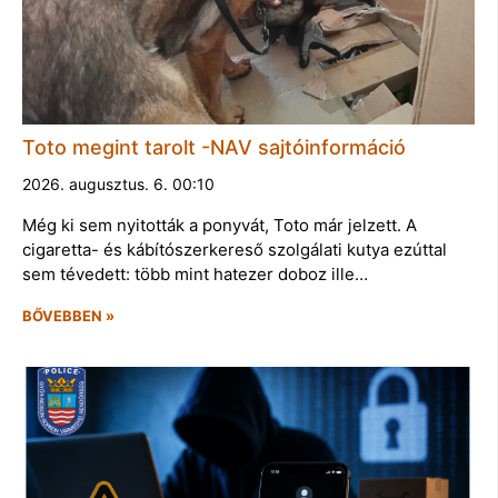
Toto megint tarolt -NAV sajtóinformáció
2026. augusztus. 6. 00:10
Még ki sem nyitották a ponyvát, Toto már jelzett. A
cigaretta- és kábítószerkereső szolgálati kutya ezúttal
sem tévedett: több mint hatezer doboz ille…
BŐVEBBEN »