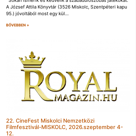
Sokan ismerik és kedvelik a szabadulószobás játékokat.
A József Attila Könyvtár (3526 Miskolc, Szentpéteri kapu
95.) jóvoltából most egy kül…
BŐVEBBEN »
22. CineFest Miskolci Nemzetközi
Filmfesztivál-MISKOLC, 2026.szeptember 4-
12.