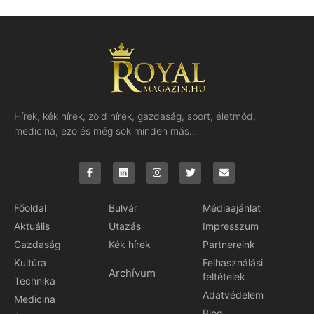
Hírek, kék hírek, zöld hírek, gazdaság, sport, életmód,
medicina, ezo és még sok minden más…
Főoldal
Bulvár
Médiaajánlat
Aktuális
Utazás
Impresszum
Gazdaság
Kék hírek
Partnereink
Kultúra
Felhasználási
Archívum
feltételek
Technika
Adatvédelem
Medicina
Blog