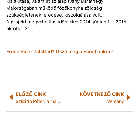
kialakítása, valamint az alapítvány Baráthegyi
Majorságában működő főzőkonyha zöldség
szükségletének lefedése, kiszolgálása volt.
A projekt megvalósítás időszaka: 2014. június 1. – 2015.
október 31.
Érdekesnek találtad? Oszd meg a Facebookon!
ELŐZŐ CIKK
KÖVETKEZŐ CIKK
Szijjártó Péter: a magyar modell a migrációs és a gazdasági kihívásokat is hatékonyan kezeli
Verseny