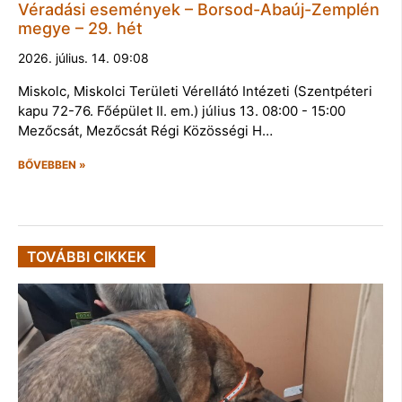
Véradási események – Borsod-Abaúj-Zemplén
megye – 29. hét
2026. július. 14. 09:08
Miskolc, Miskolci Területi Vérellátó Intézeti (Szentpéteri
kapu 72-76. Főépület II. em.) július 13. 08:00 - 15:00
Mezőcsát, Mezőcsát Régi Közösségi H…
BŐVEBBEN »
TOVÁBBI CIKKEK