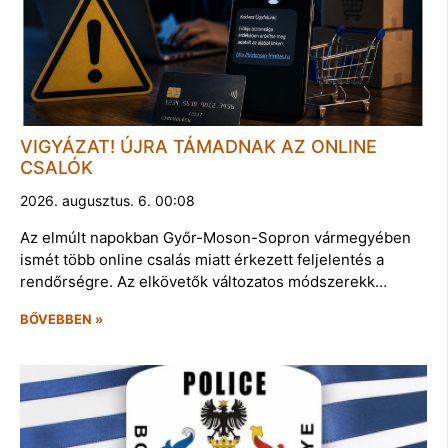
VIGYÁZAT! ÚJRA TÁMADNAK AZ ONLINE
CSALÓK
2026. augusztus. 6. 00:08
Az elmúlt napokban Győr-Moson-Sopron vármegyében
ismét több online csalás miatt érkezett feljelentés a
rendőrségre. Az elkövetők változatos módszerekk…
BŐVEBBEN »