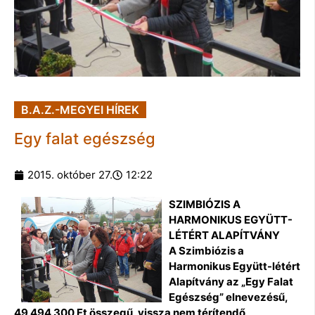
B.A.Z.-MEGYEI HÍREK
Egy falat egészség
2015. október 27.
12:22
SZIMBIÓZIS A
HARMONIKUS EGYÜTT-
LÉTÉRT ALAPÍTVÁNY
A Szimbiózis a
Harmonikus Együtt-létért
Alapítvány az „Egy Falat
Egészség” elnevezésű,
49 494 300 Ft összegű, vissza nem térítendő