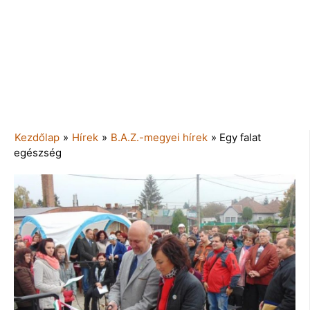
Kezdőlap
»
Hírek
»
B.A.Z.-megyei hírek
»
Egy falat
egészség