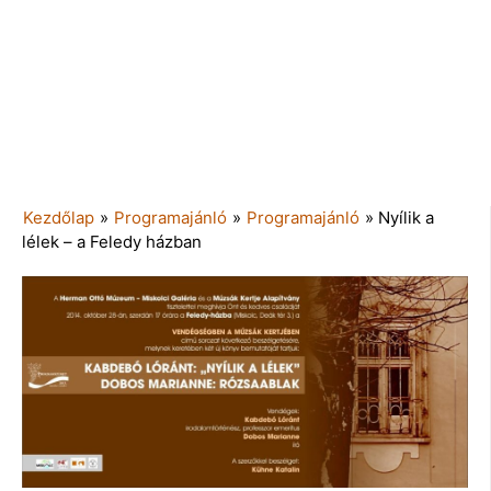
Kezdőlap
»
Programajánló
»
Programajánló
»
Nyílik a
lélek – a Feledy házban