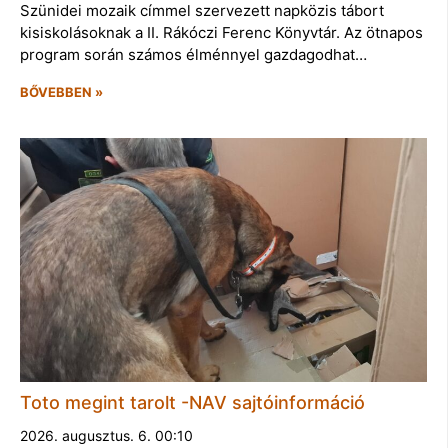
Szünidei mozaik címmel szervezett napközis tábort
kisiskolásoknak a II. Rákóczi Ferenc Könyvtár. Az ötnapos
program során számos élménnyel gazdagodhat…
BŐVEBBEN »
Toto megint tarolt -NAV sajtóinformáció
2026. augusztus. 6. 00:10