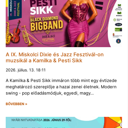
A IX. Miskolci Dixie és Jazz Fesztivál-on
muzsikál a Kamilka & Pesti Sikk
2026. július. 13. 18:11
A Kamilka & Pesti Sikk immáron több mint egy évtizede
meghatározó szereplője a hazai zenei életnek. Modern
swing - pop előadásmódjuk, egyedi, magy…
BŐVEBBEN »