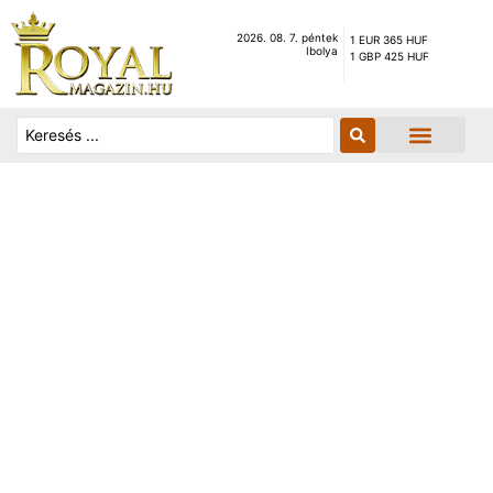
2026. 08. 7. péntek
1 EUR 365 HUF
Ibolya
1 GBP 425 HUF