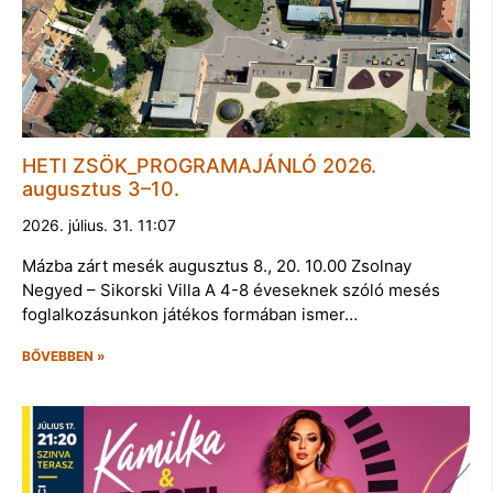
HETI ZSÖK_PROGRAMAJÁNLÓ 2026.
augusztus 3–10.
2026. július. 31. 11:07
Mázba zárt mesék augusztus 8., 20. 10.00 Zsolnay
Negyed – Sikorski Villa A 4-8 éveseknek szóló mesés
foglalkozásunkon játékos formában ismer…
BŐVEBBEN »