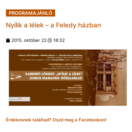
PROGRAMAJÁNLÓ
Nyílik a lélek – a Feledy házban
2015. október 22.
18:32
Érdekesnek találtad? Oszd meg a Facebookon!