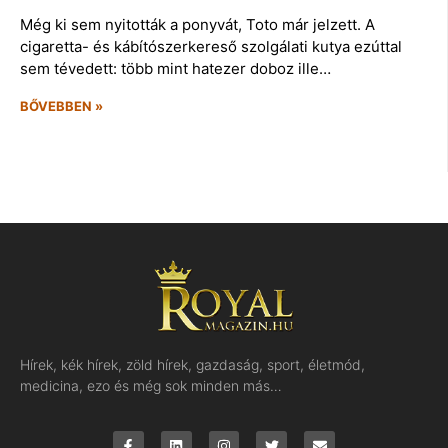
Még ki sem nyitották a ponyvát, Toto már jelzett. A
cigaretta- és kábítószerkereső szolgálati kutya ezúttal
sem tévedett: több mint hatezer doboz ille…
BŐVEBBEN »
Hírek, kék hírek, zöld hírek, gazdaság, sport, életmód,
medicina, ezo és még sok minden más…