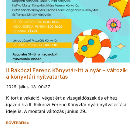
II.Rákóczi Ferenc Könyvtár-Itt a nyár – változik
a könyvtári nyitvatartás
2026. július. 13. 00:37
Kitört a vakáció, véget ért a vizsgaidőszak és ehhez
igazodik a II. Rákóczi Ferenc Könyvtár nyári nyitvatartási
ideje is. A mostani változás június 29…
BŐVEBBEN »