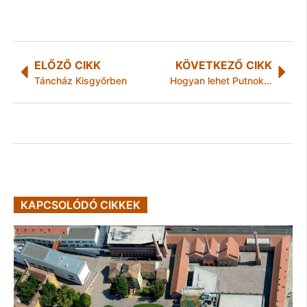
ELŐZŐ CIKK
KÖVETKEZŐ CIKK
Táncház Kisgyőrben
Hogyan lehet Putnokon sikeres a közfoglalkoztatás?
KAPCSOLÓDÓ CIKKEK