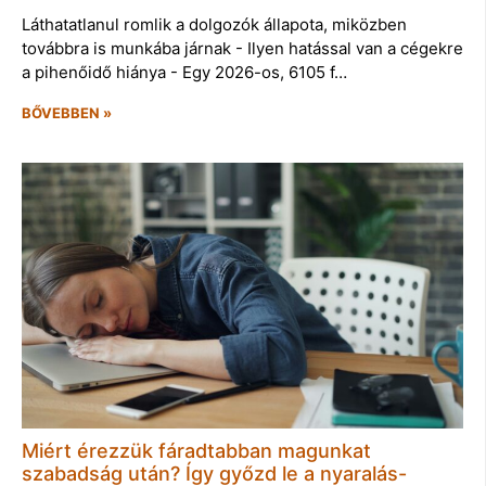
Láthatatlanul romlik a dolgozók állapota, miközben
továbbra is munkába járnak - Ilyen hatással van a cégekre
a pihenőidő hiánya - Egy 2026-os, 6105 f…
BŐVEBBEN »
Miért érezzük fáradtabban magunkat
szabadság után? Így győzd le a nyaralás-