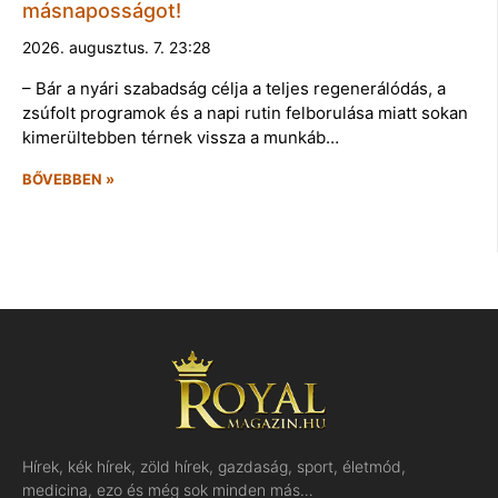
másnaposságot!
2026. augusztus. 7. 23:28
– Bár a nyári szabadság célja a teljes regenerálódás, a
zsúfolt programok és a napi rutin felborulása miatt sokan
kimerültebben térnek vissza a munkáb…
BŐVEBBEN »
Hírek, kék hírek, zöld hírek, gazdaság, sport, életmód,
medicina, ezo és még sok minden más…