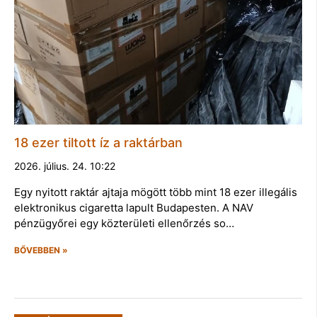
18 ezer tiltott íz a raktárban
2026. július. 24. 10:22
Egy nyitott raktár ajtaja mögött több mint 18 ezer illegális
elektronikus cigaretta lapult Budapesten. A NAV
pénzügyőrei egy közterületi ellenőrzés so…
BŐVEBBEN »