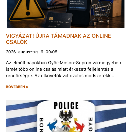
VIGYÁZAT! ÚJRA TÁMADNAK AZ ONLINE
CSALÓK
2026. augusztus. 6. 00:08
Az elmúlt napokban Győr-Moson-Sopron vármegyében
ismét több online csalás miatt érkezett feljelentés a
rendőrségre. Az elkövetők változatos módszerekk…
BŐVEBBEN »