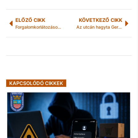
ELŐZŐ CIKK
KÖVETKEZŐ CIKK
Forgalomkorlátozások Miskolcon és környékén
Az utcán hagyta Gerzsont
KAPCSOLÓDÓ CIKKEK