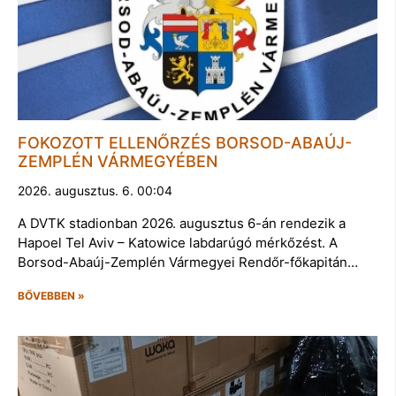
FOKOZOTT ELLENŐRZÉS BORSOD-ABAÚJ-
ZEMPLÉN VÁRMEGYÉBEN
2026. augusztus. 6. 00:04
A DVTK stadionban 2026. augusztus 6-án rendezik a
Hapoel Tel Aviv – Katowice labdarúgó mérkőzést. A
Borsod-Abaúj-Zemplén Vármegyei Rendőr-főkapitán…
BŐVEBBEN »