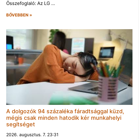
Összefoglaló: Az LG …
BŐVEBBEN »
A dolgozók 94 százaléka fáradtsággal küzd,
mégis csak minden hatodik kér munkahelyi
segítséget
2026. augusztus. 7. 23:31