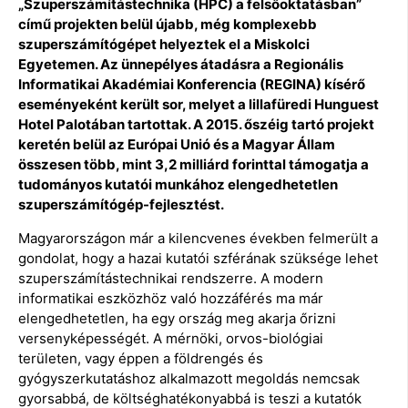
„Szuperszámítástechnika (HPC) a felsőoktatásban”
című projekten belül újabb, még komplexebb
szuperszámítógépet helyeztek el a Miskolci
Egyetemen. Az ünnepélyes átadásra a Regionális
Informatikai Akadémiai Konferencia (REGINA) kísérő
eseményeként került sor, melyet a lillafüredi Hunguest
Hotel Palotában tartottak. A 2015. őszéig tartó projekt
keretén belül az Európai Unió és a Magyar Állam
összesen több, mint 3,2 milliárd forinttal támogatja a
tudományos kutatói munkához elengedhetetlen
szuperszámítógép-fejlesztést.
Magyarországon már a kilencvenes években felmerült a
gondolat, hogy a hazai kutatói szférának szüksége lehet
szuperszámítástechnikai rendszerre. A modern
informatikai eszközhöz való hozzáférés ma már
elengedhetetlen, ha egy ország meg akarja őrizni
versenyképességét. A mérnöki, orvos-biológiai
területen, vagy éppen a földrengés és
gyógyszerkutatáshoz alkalmazott megoldás nemcsak
gyorsabbá, de költséghatékonyabbá is teszi a kutatók