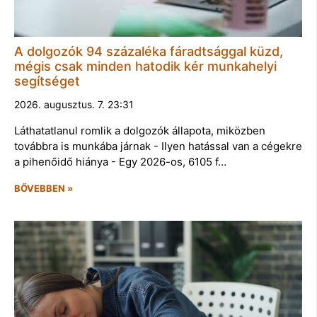
A dolgozók 94 százaléka fáradtsággal küzd,
mégis csak minden hatodik kér munkahelyi
segítséget
2026. augusztus. 7. 23:31
Láthatatlanul romlik a dolgozók állapota, miközben
továbbra is munkába járnak - Ilyen hatással van a cégekre
a pihenőidő hiánya - Egy 2026-os, 6105 f…
BŐVEBBEN »