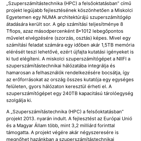
„Szuperszámítástechnika (HPC) a felsőoktatásban” című
projekt legújabb fejlesztésének köszönhetően a Miskolci
Egyetemen egy NUMA architektúrájú szuperszámítógép
átadására került sor. A gép számítási teljesítménye 8
Tflops, azaz másodpercenként 8*1012 lebegőpontos
művelet elvégzésére (szorzás, osztás) képes. Mivel egy
számítási feladat számára egy időben akár 1,5TB memória
elérését teszi lehetővé, ezért újfajta kutatási igényeket is
ki tud elégíteni. A miskolci szuperszámítógépet a NIIFI a
szuperszámítástechnikai hálózatába integrálja és
hamarosan a felhasználók rendelkezésére bocsátja, így
az erőforrásokat az ország összes kutatója egy egységes
felületen, gyors hálózaton keresztül érheti el. A
szuperszámítógépet egy 240TB kapacitású tárolóegység
szolgálja ki.
A „Szuperszámítástechnika (HPC) a felsőoktatásban”
projekt 2013. nyarán indult. A fejlesztést az Európai Unió
és a Magyar Állam több, mint 3,2 milliárd forinttal
támogatta. A projekt végére akár négyszeresére is
megnőhet hazánkban a szuperszámítástechnikai