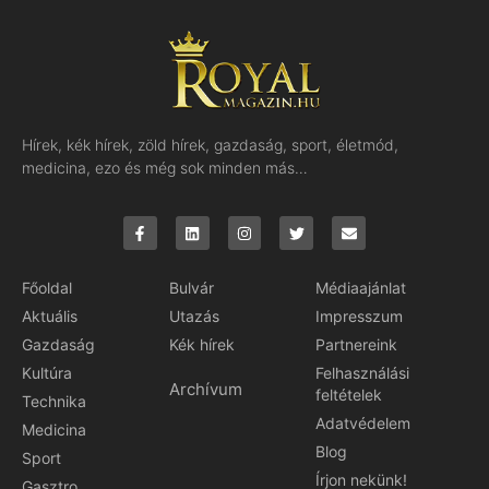
Hírek, kék hírek, zöld hírek, gazdaság, sport, életmód,
medicina, ezo és még sok minden más…
Főoldal
Bulvár
Médiaajánlat
Aktuális
Utazás
Impresszum
Gazdaság
Kék hírek
Partnereink
Kultúra
Felhasználási
Archívum
feltételek
Technika
Adatvédelem
Medicina
Blog
Sport
Írjon nekünk!
Gasztro