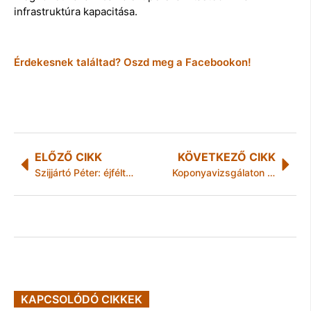
infrastruktúra kapacitása.
Érdekesnek találtad? Oszd meg a Facebookon!
ELŐZŐ CIKK
KÖVETKEZŐ CIKK
Szijjártó Péter: éjféltől Magyarország lezárja a magyar-horvát zöldhatárt
Koponyavizsgálaton járt Várkonyi Andi
KAPCSOLÓDÓ CIKKEK