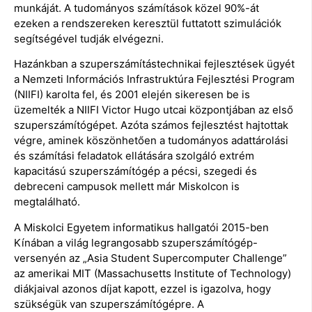
munkáját. A tudományos számítások közel 90%-át
ezeken a rendszereken keresztül futtatott szimulációk
segítségével tudják elvégezni.
Hazánkban a szuperszámítástechnikai fejlesztések ügyét
a Nemzeti Információs Infrastruktúra Fejlesztési Program
(NIIFI) karolta fel, és 2001 elején sikeresen be is
üzemelték a NIIFI Victor Hugo utcai központjában az első
szuperszámítógépet. Azóta számos fejlesztést hajtottak
végre, aminek köszönhetően a tudományos adattárolási
és számítási feladatok ellátására szolgáló extrém
kapacitású szuperszámítógép a pécsi, szegedi és
debreceni campusok mellett már Miskolcon is
megtalálható.
A Miskolci Egyetem informatikus hallgatói 2015-ben
Kínában a világ legrangosabb szuperszámítógép-
versenyén az „Asia Student Supercomputer Challenge”
az amerikai MIT (Massachusetts Institute of Technology)
diákjaival azonos díjat kapott, ezzel is igazolva, hogy
szükségük van szuperszámítógépre. A