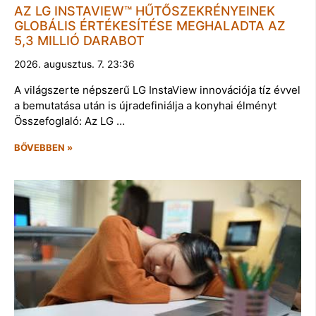
AZ LG INSTAVIEW™ HŰTŐSZEKRÉNYEINEK
GLOBÁLIS ÉRTÉKESÍTÉSE MEGHALADTA AZ
5,3 MILLIÓ DARABOT
2026. augusztus. 7. 23:36
A világszerte népszerű LG InstaView innovációja tíz évvel
a bemutatása után is újradefiniálja a konyhai élményt
Összefoglaló: Az LG …
BŐVEBBEN »