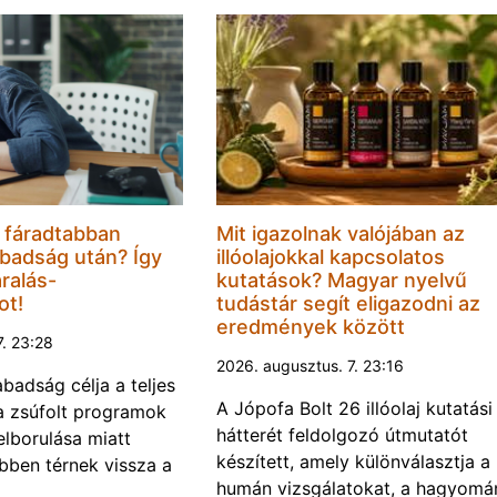
 fáradtabban
Mit igazolnak valójában az
badság után? Így
illóolajokkal kapcsolatos
ralás-
kutatások? Magyar nyelvű
ot!
tudástár segít eligazodni az
eredmények között
7. 23:28
2026. augusztus. 7. 23:16
abadság célja a teljes
A Jópofa Bolt 26 illóolaj kutatási
a zsúfolt programok
hátterét feldolgozó útmutatót
felborulása miatt
készített, amely különválasztja a
bben térnek vissza a
humán vizsgálatokat, a hagyomá