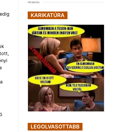
Hirdetés
pedig
KARIKATÚRA
ok
ott,
ényi
a
 a
tó
LEGOLVASOTTABB