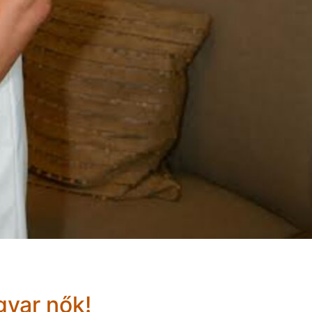
gyar nők!