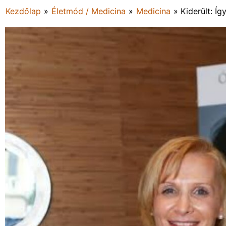
Kezdőlap
»
Életmód / Medicina
»
Medicina
»
Kiderült: Í