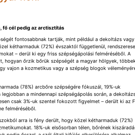
fő cél pedig az arctisztítás
égét fontosabbnak tartják, mint például a dekoltázs vagy
özel kétharmaduk (72%) évszaktól függetlenül, rendszeres
okat – derül ki egy friss szépségápolási felméréséből. A
szt, hogyan őrzik bőrük szépségét a magyar hölgyek, többe
 hogy vajon a kozmetikus vagy a szépség blogok véleményér
harmada (78%) arcbőre szépségére fókuszál, 19%-uk
 legjobban a mindennapi szépségápolás során, a dekoltáz
sen csak 3%-uk szentel fokozott figyelmet – derült ki az 
ne felméréséből.
aszokból arra is fény derült, hogy közel kétharmaduk (72%)
ozmetikumokat. 18%-uk elsősorban télen, bőrének kiszáradá
k pedig ősszel, a szél általi kifújás elkerülésére alkalmaz