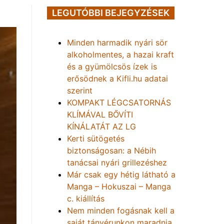
LEGUTÓBBI BEJEGYZÉSEK
Minden harmadik nyári sör
alkoholmentes, a hazai kraft
és a gyümölcsös ízek is
erősödnek a Kifli.hu adatai
szerint
KOMPAKT LÉGCSATORNÁS
KLÍMÁVAL BŐVÍTI
KÍNÁLATÁT AZ LG
Kerti sütögetés
biztonságosan: a Nébih
tanácsai nyári grillezéshez
Már csak egy hétig látható a
Manga – Hokuszai – Manga
c. kiállítás
Nem minden fogásnak kell a
saját tányérunkon maradnia