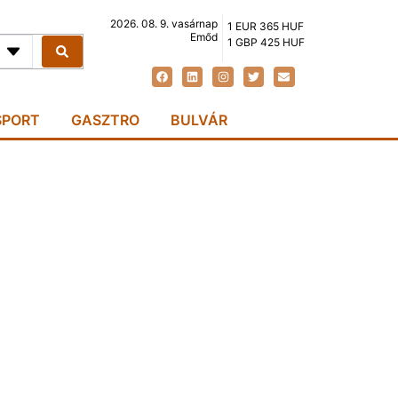
2026. 08. 9. vasárnap
1 EUR 365 HUF
Emőd
1 GBP 425 HUF
SPORT
GASZTRO
BULVÁR