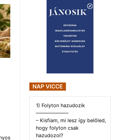
NAP VICCE
1) Folyton hazudozik
——————–
– Kisfiam, mi lesz így belőled,
hogy folyton csak
hazudozol?
nyos