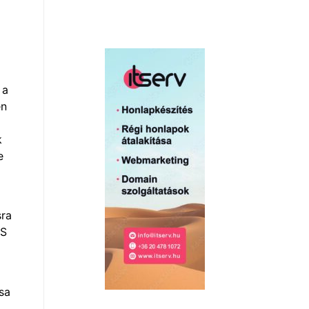
 a
en
k
e
sra
FS
sa