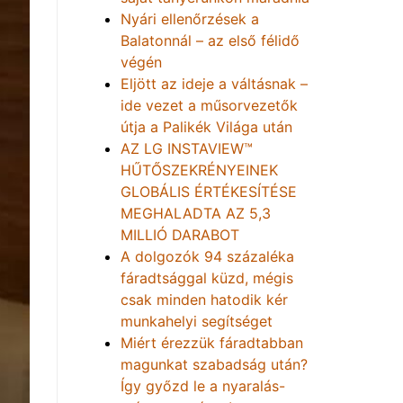
Nyári ellenőrzések a
Balatonnál – az első félidő
végén
Eljött az ideje a váltásnak –
ide vezet a műsorvezetők
útja a Palikék Világa után
AZ LG INSTAVIEW™
HŰTŐSZEKRÉNYEINEK
GLOBÁLIS ÉRTÉKESÍTÉSE
MEGHALADTA AZ 5,3
MILLIÓ DARABOT
A dolgozók 94 százaléka
fáradtsággal küzd, mégis
csak minden hatodik kér
munkahelyi segítséget
Miért érezzük fáradtabban
magunkat szabadság után?
Így győzd le a nyaralás-