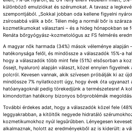
különböző emulziókat és szérumokat. A tavasz a legkev
szempontjából. „Sokkal jobban oda kellene figyelni nyár
zsírosabbá válik a bőr. Télen még a normál bőr is szára
kozmetikumokat választani – és a hideg hónapokban se fe
Renáta bőrgyógyász-kozmetológus az FS felmérés eredmé
A magyar nők harmada (34%) mások véleménye alapján – 
hatékonysága felől, és mindössze a válaszadók 15%-a hall
hogy a válaszadók több mint fele (51%) elsősorban a ko
őssejt, hyaluron) alapján választ, közel ennyien figyelne
polcról. Kevesen vannak, akik szívesen próbálják ki az ú
mindössze 7% nyilatkozott úgy, hogy évek óta ugyanazt a
hatóanyagoknál pedig törekedjünk a természetesre! A kol
kimondottan hatékony bizonyos bőrproblémák megoldásá
További érdekes adat, hogy a válaszadók közel fele (48%
leggyakrabban, a kitöltők negyede hidratáló szérumokho
kozmetikumokhoz nyúl legsűrűbben. Lényegesen keveseb
alkalmaznak, holott az eredményekből az is kiderült: a 