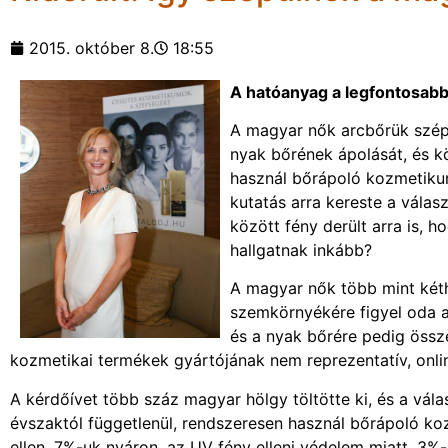
2015. október 8.
18:55
A hatóanyag a legfontosabb, 
A magyar nők arcbőrük széps
nyak bőrének ápolását, és k
használ bőrápoló kozmetikum
kutatás arra kereste a vála
között fény derült arra is,
hallgatnak inkább?
A magyar nők több mint két
szemkörnyékére figyel oda a
és a nyak bőrére pedig össze
kozmetikai termékek gyártójának nem reprezentatív, onli
A kérdőívet több száz magyar hölgy töltötte ki, és a vál
évszaktól függetlenül, rendszeresen használ bőrápoló k
ellen, 7%-uk nyáron, az UV fény elleni védelem miatt, 3%-u