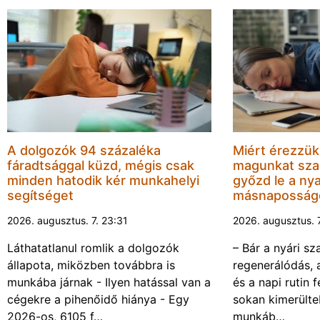
A dolgozók 94 százaléka
Miért érezzük
fáradtsággal küzd, mégis csak
magunkat sza
minden hatodik kér munkahelyi
győzd le a nya
segítséget
másnaposság
2026. augusztus. 7. 23:31
2026. augusztus. 
Láthatatlanul romlik a dolgozók
– Bár a nyári sz
állapota, miközben továbbra is
regenerálódás, 
munkába járnak - Ilyen hatással van a
és a napi rutin 
cégekre a pihenőidő hiánya - Egy
sokan kimerülte
2026-os, 6105 f…
munkáb…