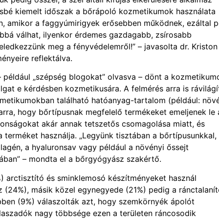
ésbé kiemelt időszak a bőrápoló kozmetikumok használata
on, amikor a faggyúmirigyek erősebben működnek, ezáltal 
zabbá válhat, ilyenkor érdemes gazdagabb, zsírosabb
ledkezzünk meg a fényvédelemről!” – javasolta dr. Kriston
nyeire reflektálva.
például „szépség blogokat” olvasva – dönt a kozmetikum
gat e kérdésben kozmetikusára. A felmérés arra is rávilágít
zmetikumokban található hatóanyag-tartalom (például: növ
k arra, hogy bőrtípusnak megfelelő termékeket emeljenek le 
jdonságokat akár annak tetszetős csomagolása miatt, és
 terméket használja. „Legyünk tisztában a bőrtípusunkkal,
lagén, a hyaluronsav vagy például a növényi őssejt
ban” – mondta el a bőrgyógyász szakértő.
) arctisztító és sminklemosó készítményeket használ
z (24%), másik közel egynegyede (21%) pedig a ránctalaní
ben (9%) válaszolták azt, hogy szemkörnyék ápolót
válaszadók nagy többsége ezen a területen ráncosodik