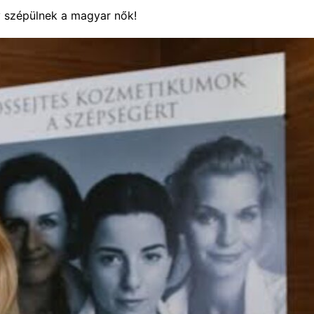
gy szépülnek a magyar nők!