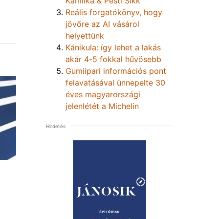
Kamilka & Pesti Sikk
Reális forgatókönyv, hogy
jövőre az AI vásárol
helyettünk
Kánikula: így lehet a lakás
akár 4-5 fokkal hűvösebb
Gumiipari információs pont
felavatásával ünnepelte 30
éves magyarországi
jelenlétét a Michelin
Hirdetés