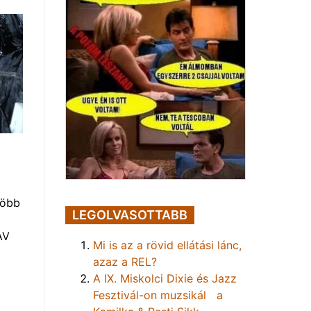
több
LEGOLVASOTTABB
AV
Mi is az a rövid ellátási lánc,
azaz a REL?
A IX. Miskolci Dixie és Jazz
Fesztivál-on muzsikál a