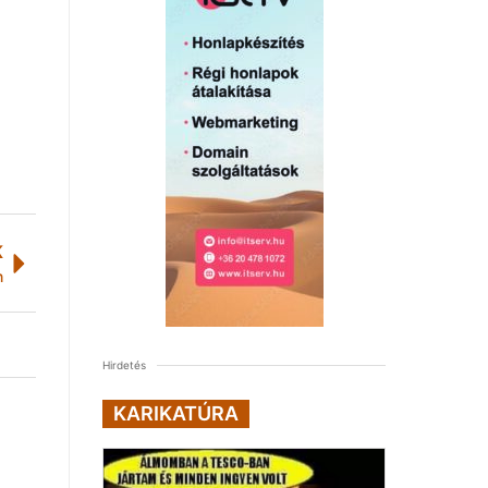
K
n
Hirdetés
KARIKATÚRA