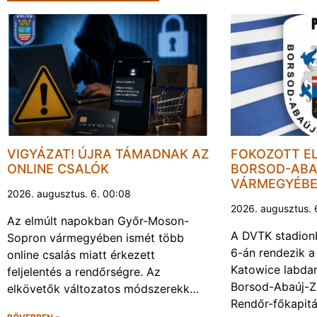
VIGYÁZAT! ÚJRA TÁMADNAK AZ
FOKOZOTT E
ONLINE CSALÓK
BORSOD-ABA
VÁRMEGYÉB
2026. augusztus. 6. 00:08
2026. augusztus. 
Az elmúlt napokban Győr-Moson-
A DVTK stadion
Sopron vármegyében ismét több
6-án rendezik a
online csalás miatt érkezett
Katowice labda
feljelentés a rendőrségre. Az
Borsod-Abaúj-
elkövetők változatos módszerekk…
Rendőr-főkapit