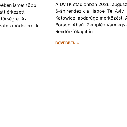
A DVTK stadionban 2026. augusz
ében ismét több
6-án rendezik a Hapoel Tel Aviv 
att érkezett
Katowice labdarúgó mérkőzést. 
ndőrségre. Az
Borsod-Abaúj-Zemplén Vármegye
ozatos módszerekk…
Rendőr-főkapitán…
BŐVEBBEN »