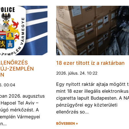
LLENŐRZÉS
18 ezer tiltott íz a raktárban
ÚJ-ZEMPLÉN
2026. július. 24. 10:22
EN
Egy nyitott raktár ajtaja mögött 
6. 00:04
mint 18 ezer illegális elektronikus
ban 2026. augusztus
cigaretta lapult Budapesten. A N
 Hapoel Tel Aviv –
pénzügyőrei egy közterületi
rúgó mérkőzést. A
ellenőrzés so…
Zemplén Vármegyei
án…
BŐVEBBEN »