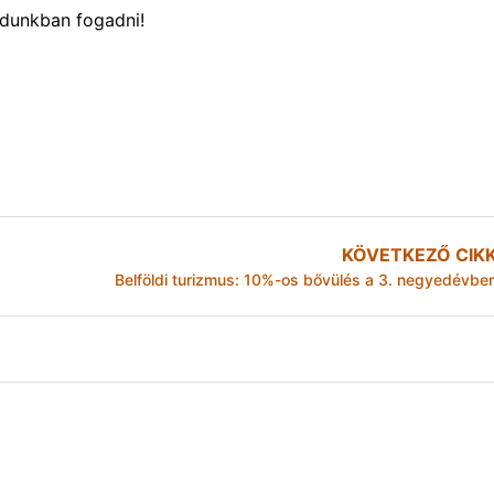
ódunkban fogadni!
KÖVETKEZŐ CIK
Belföldi turizmus: 10%-os bővülés a 3. negyedévbe