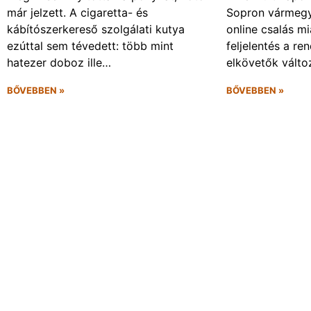
már jelzett. A cigaretta- és
Sopron vármegy
kábítószerkereső szolgálati kutya
online csalás mi
ezúttal sem tévedett: több mint
feljelentés a re
hatezer doboz ille…
elkövetők vált
BŐVEBBEN »
BŐVEBBEN »