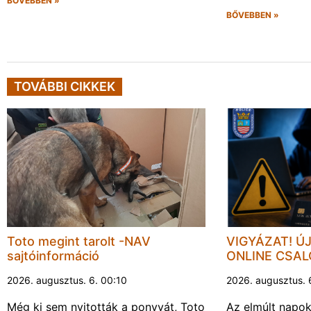
BŐVEBBEN »
BŐVEBBEN »
TOVÁBBI CIKKEK
Toto megint tarolt -NAV
VIGYÁZAT! Ú
sajtóinformáció
ONLINE CSA
2026. augusztus. 6. 00:10
2026. augusztus. 
Még ki sem nyitották a ponyvát, Toto
Az elmúlt napo