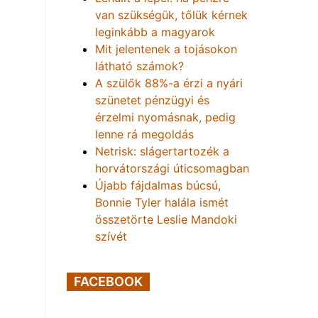
van szükségük, tőlük kérnek
leginkább a magyarok
Mit jelentenek a tojásokon
látható számok?
A szülők 88%-a érzi a nyári
szünetet pénzügyi és
érzelmi nyomásnak, pedig
lenne rá megoldás
Netrisk: slágertartozék a
horvátországi úticsomagban
Újabb fájdalmas búcsú,
Bonnie Tyler halála ismét
összetörte Leslie Mandoki
szívét
FACEBOOK