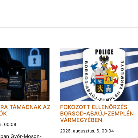
JRA TÁMADNAK AZ
FOKOZOTT ELLENŐRZÉS
LÓK
BORSOD-ABAÚJ-ZEMPLÉN
VÁRMEGYÉBEN
6. 00:08
2026. augusztus. 6. 00:04
kban Győr-Moson-