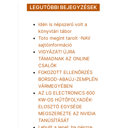
LEGUTÓBBI BEJEGYZÉSEK
Idén is népszerű volt a
könyvtári tábor
Toto megint tarolt -NAV
sajtóinformáció
VIGYÁZAT! ÚJRA
TÁMADNAK AZ ONLINE
CSALÓK
FOKOZOTT ELLENŐRZÉS
BORSOD-ABAÚJ-ZEMPLÉN
VÁRMEGYÉBEN
AZ LG ELECTRONICS 600
KW-OS HŰTŐFOLYADÉK-
ELOSZTÓ EGYSÉGE
MEGSZEREZTE AZ NVIDIA
TANÚSÍTÁSÁT
Lehullt a lepel: ha pénzre