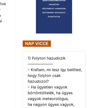
tus
–
A
i
NAP VICCE
1) Folyton hazudozik
——————–
– Kisfiam, mi lesz így belőled,
hogy folyton csak
hazudozol?
– Ha ügyetlen vagyok
börtöntöltelék, ha ügyes
vagyok meteorológus,
ha nagyon ügyes vagyok,