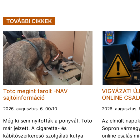
TOVÁBBI CIKKEK
Toto megint tarolt -NAV
VIGYÁZAT! Ú
sajtóinformáció
ONLINE CSA
2026. augusztus. 6. 00:10
2026. augusztus. 
Még ki sem nyitották a ponyvát, Toto
Az elmúlt napo
már jelzett. A cigaretta- és
Sopron vármegy
kábítószerkereső szolgálati kutya
online csalás mi