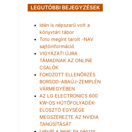
LEGUTÓBBI BEJEGYZÉSEK
Idén is népszerű volt a
könyvtári tábor
Toto megint tarolt -NAV
sajtóinformáció
VIGYÁZAT! ÚJRA
TÁMADNAK AZ ONLINE
CSALÓK
FOKOZOTT ELLENŐRZÉS
BORSOD-ABAÚJ-ZEMPLÉN
VÁRMEGYÉBEN
AZ LG ELECTRONICS 600
KW-OS HŰTŐFOLYADÉK-
ELOSZTÓ EGYSÉGE
MEGSZEREZTE AZ NVIDIA
TANÚSÍTÁSÁT
Lehullt a lepel: ha pénzre