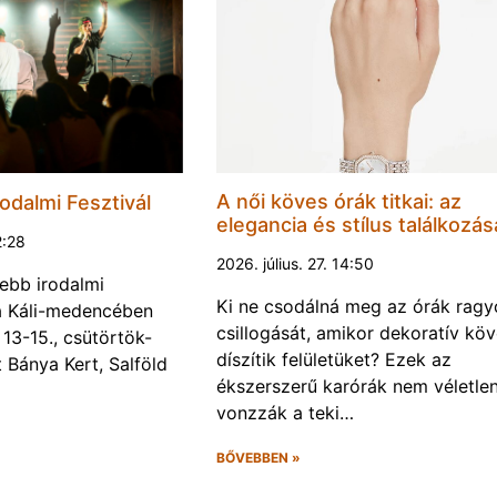
A női köves órák titkai: az
odalmi Fesztivál
elegancia és stílus találkozás
2:28
2026. július. 27. 14:50
ebb irodalmi
Ki ne csodálná meg az órák rag
a a Káli-medencében
csillogását, amikor dekoratív kö
13-15., csütörtök-
díszítik felületüket? Ezek az
Bánya Kert, Salföld
ékszerszerű karórák nem véletlen
vonzzák a teki…
BŐVEBBEN »