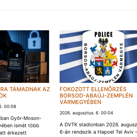
JRA TÁMADNAK AZ
FOKOZOTT ELLENŐRZÉS
LÓK
BORSOD-ABAÚJ-ZEMPLÉN
VÁRMEGYÉBEN
6. 00:08
2026. augusztus. 6. 00:04
kban Győr-Moson-
A DVTK stadionban 2026. augusz
ében ismét több
6-án rendezik a Hapoel Tel Aviv 
att érkezett