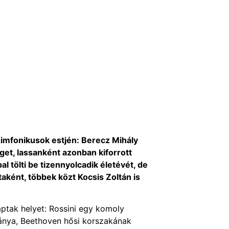
zimfonikusok estjén: Berecz Mihály
et, lassanként azonban kiforrott
 tölti be tizennyolcadik életévét, de
taként, többek közt Kocsis Zoltán is
aptak helyet: Rossini egy komoly
tánya, Beethoven hősi korszakának