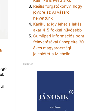
Kamilka & Pesti Sikk
Reális forgatókönyv, hogy
jövőre az AI vásárol
helyettünk
Kánikula: így lehet a lakás
akár 4-5 fokkal hűvösebb
Gumiipari információs pont
felavatásával ünnepelte 30
éves magyarországi
a
jelenlétét a Michelin
Hirdetés
yogó
vek
ül