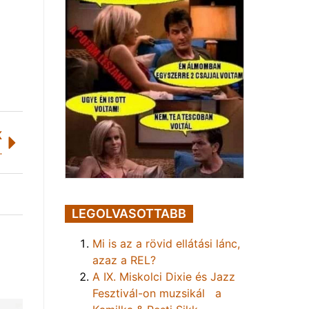
K
rjú Bősze Györggyel
LEGOLVASOTTABB
Mi is az a rövid ellátási lánc,
azaz a REL?
A IX. Miskolci Dixie és Jazz
Fesztivál-on muzsikál a