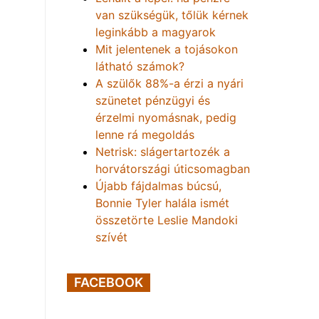
van szükségük, tőlük kérnek
leginkább a magyarok
Mit jelentenek a tojásokon
látható számok?
A szülők 88%-a érzi a nyári
szünetet pénzügyi és
érzelmi nyomásnak, pedig
lenne rá megoldás
Netrisk: slágertartozék a
horvátországi úticsomagban
Újabb fájdalmas búcsú,
Bonnie Tyler halála ismét
összetörte Leslie Mandoki
szívét
FACEBOOK