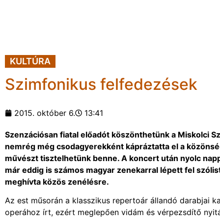
KULTÚRA
Szimfonikus felfedezések
2015. október 6.
13:41
Szenzációsan fiatal előadót köszönthetünk a Miskolci S
nemrég még csodagyerekként kápráztatta el a közönség
művészt tisztelhetünk benne. A koncert után nyolc nappal
már eddig is számos magyar zenekarral lépett fel szólis
meghívta közös zenélésre.
Az est műsorán a klasszikus repertoár állandó darabjai k
operához írt, ezért meglepően vidám és vérpezsdítő nyi