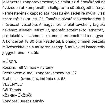
jellegzetes zongoraversenye, valamint az ő árnyékából n
évtizeden át komponált, a hallgatót a sötétségből a fén
karmesterének kapcsolata hosszú évtizedekre nyúlik viss
szorossá: ekkor lett Gál Tamás a hivatásos zenekarként 
művészeti vezetője. A magyar zenei élet tevékeny tagjak
nevéhez. Kiérlelt, letisztult, spontán érzelmektől áthatot
produkcióival számos alkalommal érdemelte ki a magyar 
A koncertet 18.30 órai kezdettel, Előhang címmel beszélg
művészekkel és a műsoron szereplő művekkel ismerkedh
jeggyel rendelkezők.
MŰSOR:
Rossini: Tell Vilmos – nyitány
Beethoven: c-moll zongoraverseny op. 37
Brahms: I. (c-moll) szimfónia op. 68
VEZÉNYEL:
Gál Tamás
KÖZREMŰKÖDŐ:
Zongora: Berecz Mihály