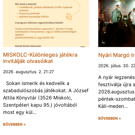
MISKOLC-Különleges játékra
Nyári Margó Ir
invitálják olvasóikat
2026. július. 30. 2
2026. augusztus. 2. 21:27
A nyár legzenés
Sokan ismerik és kedvelik a
fesztiválja újr
szabadulószobás játékokat. A József
2026.augusztus 
Attila Könyvtár (3526 Miskolc,
péntek-szombat 
Szentpéteri kapu 95.) jóvoltából
Káli-meden…
most egy kül…
BŐVEBBEN »
BŐVEBBEN »