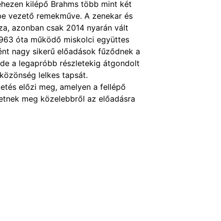
ehezen kilépő Brahms több mint két
ybe vezető remekműve. A zenekar és
za, azonban csak 2014 nyarán vált
1963 óta működő miskolci együttes
ént nagy sikerű előadások fűződnek a
t, de a legapróbb részletekig átgondolt
közönség lelkes tapsát.
etés előzi meg, amelyen a fellépő
etnek meg közelebbről az előadásra