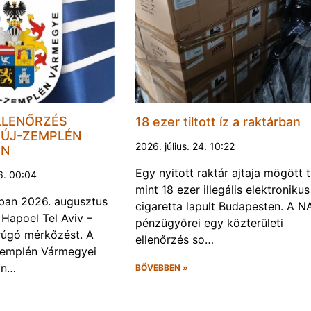
LLENŐRZÉS
18 ezer tiltott íz a raktárban
ÚJ-ZEMPLÉN
2026. július. 24. 10:22
EN
Egy nyitott raktár ajtaja mögött 
6. 00:04
mint 18 ezer illegális elektronikus
ban 2026. augusztus
cigaretta lapult Budapesten. A N
 Hapoel Tel Aviv –
pénzügyőrei egy közterületi
rúgó mérkőzést. A
ellenőrzés so…
Zemplén Vármegyei
án…
BŐVEBBEN »