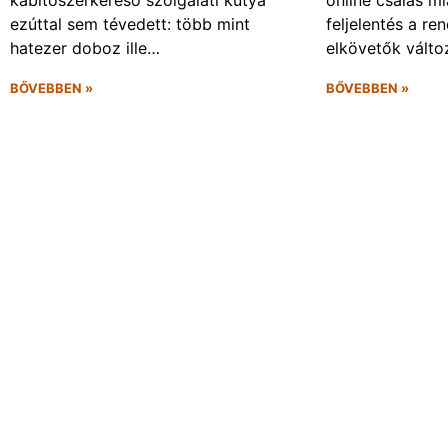
kábítószerkereső szolgálati kutya
online csalás mi
ezúttal sem tévedett: több mint
feljelentés a re
hatezer doboz ille…
elkövetők vált
BŐVEBBEN »
BŐVEBBEN »