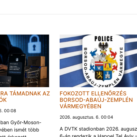
JRA TÁMADNAK AZ
FOKOZOTT ELLENŐRZÉS
LÓK
BORSOD-ABAÚJ-ZEMPLÉN
VÁRMEGYÉBEN
6. 00:08
2026. augusztus. 6. 00:04
kban Győr-Moson-
A DVTK stadionban 2026. augusz
ében ismét több
6-án rendezik a Hapoel Tel Aviv 