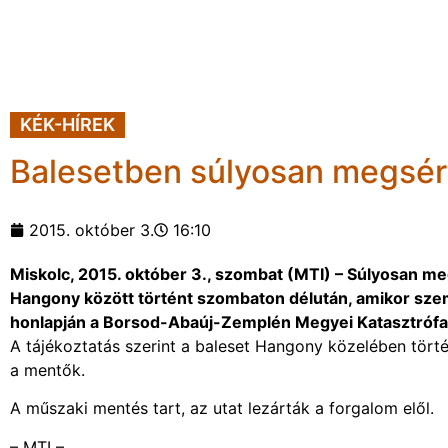
KÉK-HÍREK
Balesetben súlyosan megsér
2015. október 3.
16:10
Miskolc, 2015. október 3., szombat (MTI) – Súlyosan m
Hangony között történt szombaton délután, amikor szemé
honlapján a Borsod-Abaúj-Zemplén Megyei Katasztrófa
A tájékoztatás szerint a baleset Hangony közelében törté
a mentők.
A műszaki mentés tart, az utat lezárták a forgalom elől.
– MTI –