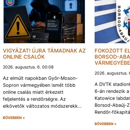
VIGYÁZAT! ÚJRA TÁMADNAK AZ
FOKOZOTT E
ONLINE CSALÓK
BORSOD-ABA
VÁRMEGYÉB
2026. augusztus. 6. 00:08
2026. augusztus. 
Az elmúlt napokban Győr-Moson-
A DVTK stadion
Sopron vármegyében ismét több
6-án rendezik a
online csalás miatt érkezett
Katowice labda
feljelentés a rendőrségre. Az
Borsod-Abaúj-
elkövetők változatos módszerekk…
Rendőr-főkapit
BŐVEBBEN »
BŐVEBBEN »