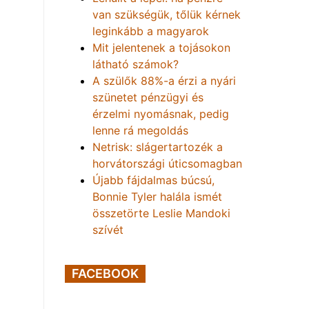
van szükségük, tőlük kérnek
leginkább a magyarok
Mit jelentenek a tojásokon
látható számok?
A szülők 88%-a érzi a nyári
szünetet pénzügyi és
érzelmi nyomásnak, pedig
lenne rá megoldás
Netrisk: slágertartozék a
horvátországi úticsomagban
Újabb fájdalmas búcsú,
Bonnie Tyler halála ismét
összetörte Leslie Mandoki
szívét
FACEBOOK