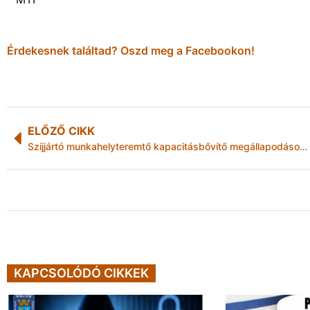
Érdekesnek találtad? Oszd meg a Facebookon!
ELŐZŐ CIKK
Szijjártó munkahelyteremtő kapacitásbővítő megállapodásokat kötött Chicagóban
KAPCSOLÓDÓ CIKKEK