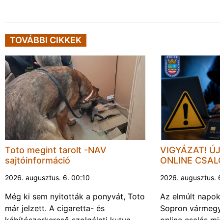
TOVÁBBI CIKKEK
Toto megint tarolt -NAV
VIGYÁZAT! Ú
sajtóinformáció
ONLINE CSA
2026. augusztus. 6. 00:10
2026. augusztus. 
Még ki sem nyitották a ponyvát, Toto
Az elmúlt napo
már jelzett. A cigaretta- és
Sopron vármegy