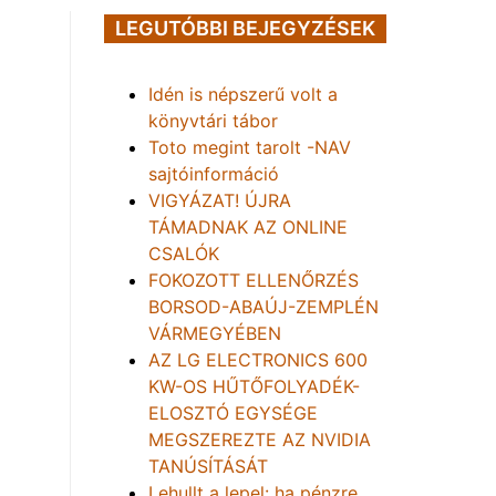
LEGUTÓBBI BEJEGYZÉSEK
Idén is népszerű volt a
könyvtári tábor
Toto megint tarolt -NAV
sajtóinformáció
VIGYÁZAT! ÚJRA
TÁMADNAK AZ ONLINE
CSALÓK
FOKOZOTT ELLENŐRZÉS
BORSOD-ABAÚJ-ZEMPLÉN
VÁRMEGYÉBEN
AZ LG ELECTRONICS 600
KW-OS HŰTŐFOLYADÉK-
ELOSZTÓ EGYSÉGE
MEGSZEREZTE AZ NVIDIA
TANÚSÍTÁSÁT
Lehullt a lepel: ha pénzre