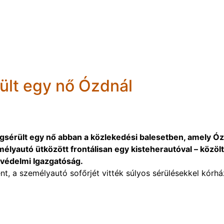
ült egy nő Ózdnál
egsérült egy nő abban a közlekedési balesetben, amely Ó
lyautó ütközött frontálisan egy kisteherautóval – közöl
védelmi Igazgatóság.
nt, a személyautó sofőrjét vitték súlyos sérülésekkel kórh