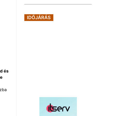
IDŐJÁRÁS
zd és
te
ázba