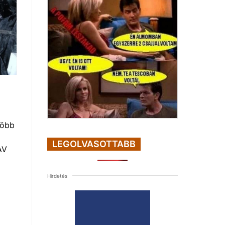
több
LEGOLVASOTTABB
AV
Hirdetés