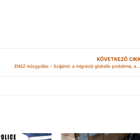
KÖVETKEZŐ CIK
ENSZ-közgyűlés – Szijjártó: a migráció globális probléma, amely globális választ igényel