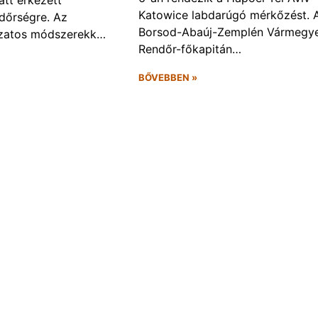
att érkezett
Katowice labdarúgó mérkőzést. 
ndőrségre. Az
Borsod-Abaúj-Zemplén Vármegye
ozatos módszerekk…
Rendőr-főkapitán…
BŐVEBBEN »