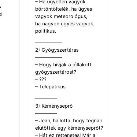
– Ha ügyetlen vagyok
A
börtöntöltelék, ha ügyes
i
vagyok meteorológus,
ha nagyon ügyes vagyok,
politikus.
—————–
2) Gyógyszertáras
—————–
– Hogy hívják a jóllakott
gyógyszertárost?
– ???
– Telepatikus.
————–
3) Kéményseprő
————–
– Jean, hallotta, hogy tegnap
elütöttek egy kéményseprőt?
– Hát ez rettenetes! Már a