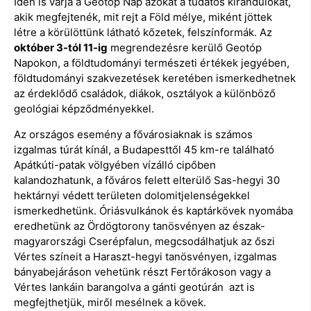
Idén is várja a Geotóp Nap azokat a tudatos kirándulókat,
akik megfejtenék, mit rejt a Föld mélye, miként jöttek
létre a körülöttünk látható kőzetek, felszínformák. Az
október 3-tól 11-ig
megrendezésre kerülő Geotóp
Napokon, a földtudományi természeti értékek jegyében,
földtudományi szakvezetések keretében ismerkedhetnek
az érdeklődő családok, diákok, osztályok a különböző
geológiai képződményekkel.
Az országos esemény a fővárosiaknak is számos
izgalmas túrát kínál, a Budapesttől 45 km-re található
Apátkúti-patak völgyében vízálló cipőben
kalandozhatunk, a főváros felett elterülő Sas-hegyi 30
hektárnyi védett területen dolomitjelenségekkel
ismerkedhetünk. Óriásvulkánok és kaptárkövek nyomába
eredhetünk az Ördögtorony tanösvényen az észak-
magyarországi Cserépfalun, megcsodálhatjuk az őszi
Vértes színeit a Haraszt-hegyi tanösvényen, izgalmas
bányabejáráson vehetünk részt Fertőrákoson vagy a
Vértes lankáin barangolva a gánti geotúrán azt is
megfejthetjük, miről mesélnek a kövek.