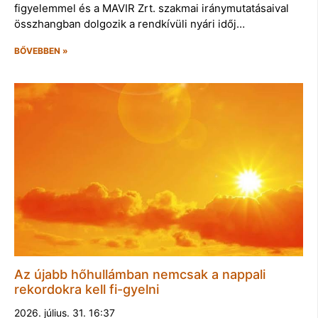
figyelemmel és a MAVIR Zrt. szakmai iránymutatásaival
összhangban dolgozik a rendkívüli nyári időj…
BŐVEBBEN »
Az újabb hőhullámban nemcsak a nappali
rekordokra kell fi-gyelni
2026. július. 31. 16:37