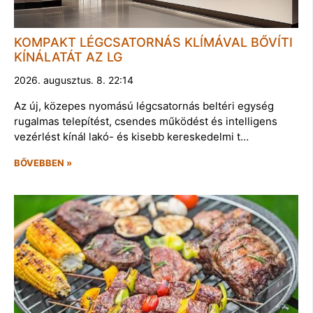
KOMPAKT LÉGCSATORNÁS KLÍMÁVAL BŐVÍTI
KÍNÁLATÁT AZ LG
2026. augusztus. 8. 22:14
Az új, közepes nyomású légcsatornás beltéri egység
rugalmas telepítést, csendes működést és intelligens
vezérlést kínál lakó- és kisebb kereskedelmi t…
BŐVEBBEN »