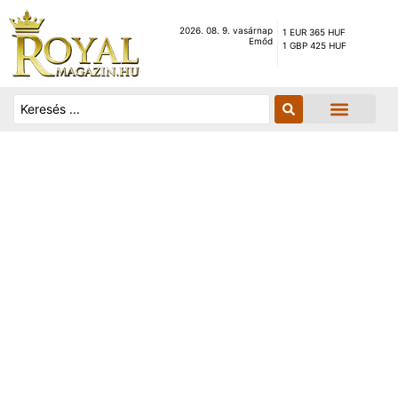
2026. 08. 9. vasárnap
1 EUR 365 HUF
Emőd
1 GBP 425 HUF