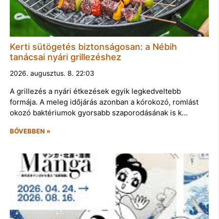
Kerti sütögetés biztonságosan: a Nébih
tanácsai nyári grillezéshez
2026. augusztus. 8. 22:03
A grillezés a nyári étkezések egyik legkedveltebb
formája. A meleg időjárás azonban a kórokozó, romlást
okozó baktériumok gyorsabb szaporodásának is k…
BŐVEBBEN »