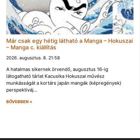
Már csak egy hétig látható a Manga – Hokuszai
– Manga c. kiállítás
2026. augusztus. 8. 21:58
A hatalmas sikernek örvendő, augusztus 16-ig
látogatható tárlat Kacusika Hokuszai művész
munkásságát a kortárs japán mangák (képregények)
perspektíváj…
BŐVEBBEN »