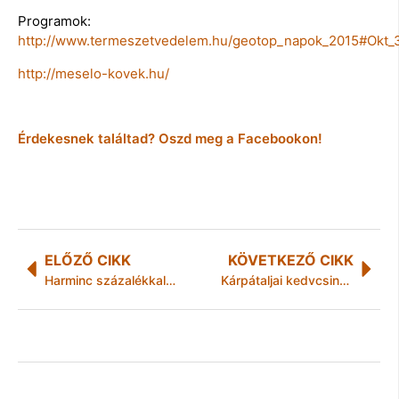
Programok:
http://www.termeszetvedelem.hu/geotop_napok_2015#Okt_
http://meselo-kovek.hu/
Érdekesnek találtad? Oszd meg a Facebookon!
ELŐZŐ CIKK
KÖVETKEZŐ CIKK
Harminc százalékkal több néző a MÜHÁ-ban
Kárpátaljai kedvcsináló