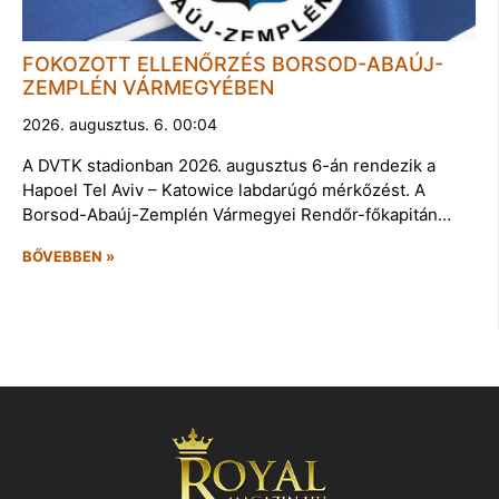
FOKOZOTT ELLENŐRZÉS BORSOD-ABAÚJ-
ZEMPLÉN VÁRMEGYÉBEN
2026. augusztus. 6. 00:04
A DVTK stadionban 2026. augusztus 6-án rendezik a
Hapoel Tel Aviv – Katowice labdarúgó mérkőzést. A
Borsod-Abaúj-Zemplén Vármegyei Rendőr-főkapitán…
BŐVEBBEN »