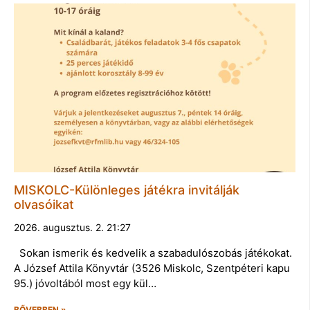
MISKOLC-Különleges játékra invitálják
olvasóikat
2026. augusztus. 2. 21:27
Sokan ismerik és kedvelik a szabadulószobás játékokat.
A József Attila Könyvtár (3526 Miskolc, Szentpéteri kapu
95.) jóvoltából most egy kül…
BŐVEBBEN »