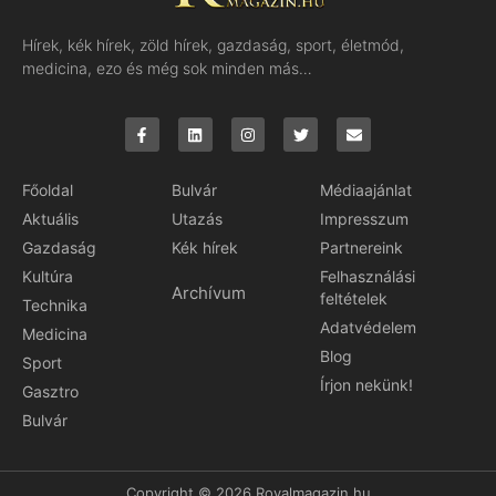
Hírek, kék hírek, zöld hírek, gazdaság, sport, életmód,
medicina, ezo és még sok minden más…
Főoldal
Bulvár
Médiaajánlat
Aktuális
Utazás
Impresszum
Gazdaság
Kék hírek
Partnereink
Kultúra
Felhasználási
Archívum
feltételek
Technika
Adatvédelem
Medicina
Blog
Sport
Írjon nekünk!
Gasztro
Bulvár
Copyright © 2026 Royalmagazin.hu