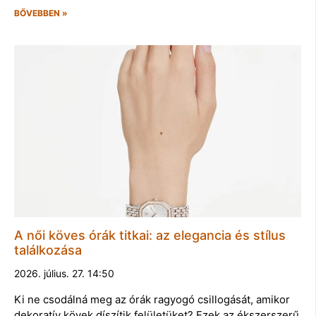
BŐVEBBEN »
A női köves órák titkai: az elegancia és stílus
találkozása
2026. július. 27. 14:50
Ki ne csodálná meg az órák ragyogó csillogását, amikor
dekoratív kövek díszítik felületüket? Ezek az ékszerszerű