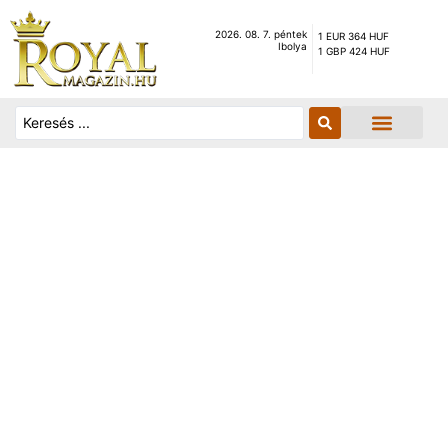
2026. 08. 7. péntek
1 EUR 364 HUF
Ibolya
1 GBP 424 HUF