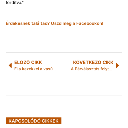
fordítva.”
Érdekesnek találtad? Oszd meg a Facebookon!
ELŐZŐ CIKK
KÖVETKEZŐ CIKK
El a kezekkel a vasútőröktől!
A Párválasztás folytatódik
KAPCSOLÓDÓ CIKKEK