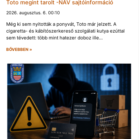
Toto megint tarolt -NAV sajtóinformáció
2026. augusztus. 6. 00:10
Még ki sem nyitották a ponyvát, Toto már jelzett. A
cigaretta- és kábítószerkereső szolgálati kutya ezúttal
sem tévedett: több mint hatezer doboz ille…
BŐVEBBEN »