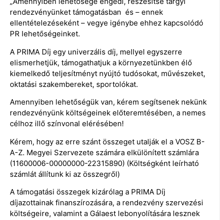
„Amennyiben lehetősége engedi, részesítse tárgyi
rendezvényünket támogatásban és – ennek
ellentételezéseként – vegye igénybe ehhez kapcsolódó
PR lehetőségeinket.
A PRIMA Díj egy univerzális díj, mellyel egyszerre
elismerhetjük, támogathatjuk a környezetünkben élő
kiemelkedő teljesítményt nyújtó tudósokat, művészeket,
oktatási szakembereket, sportolókat.
Amennyiben lehetőségük van, kérem segítsenek nekünk
rendezvényünk költségeinek előteremtésében, a nemes
célhoz illő színvonal elérésében!
Kérem, hogy az erre szánt összeget utalják el a VOSZ B-
A-Z. Megyei Szervezete számára elkülönített számlára
(11600006-00000000-22315890) (Költségként leírható
számlát állítunk ki az összegről)
A támogatási összegek kizárólag a PRIMA Díj
díjazottainak finanszírozására, a rendezvény szervezési
költségeire, valamint a Gálaest lebonyolítására lesznek