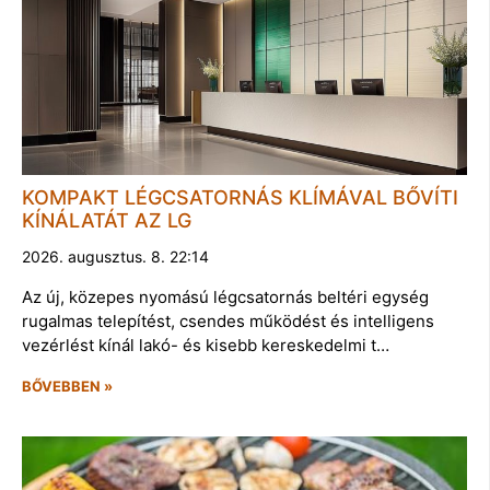
KOMPAKT LÉGCSATORNÁS KLÍMÁVAL BŐVÍTI
KÍNÁLATÁT AZ LG
2026. augusztus. 8. 22:14
Az új, közepes nyomású légcsatornás beltéri egység
rugalmas telepítést, csendes működést és intelligens
vezérlést kínál lakó- és kisebb kereskedelmi t…
BŐVEBBEN »