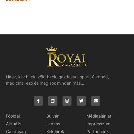
Hírek, kék hírek, zöld hírek, gazdaság, sport, életmód,
medicina, ezo és még sok minden más…
Főoldal
Bulvár
Médiaajánlat
Aktuális
Utazás
Impresszum
Gazdaság
Kék hírek
Partnereink