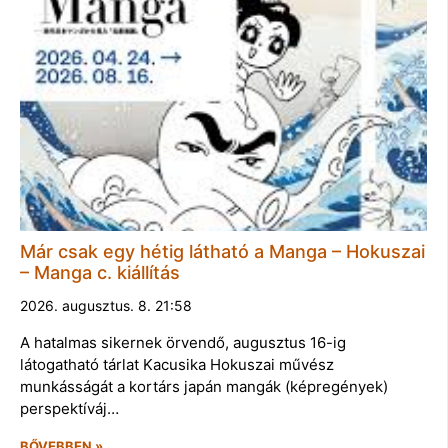
Már csak egy hétig látható a Manga – Hokuszai
– Manga c. kiállítás
2026. augusztus. 8. 21:58
A hatalmas sikernek örvendő, augusztus 16-ig
látogatható tárlat Kacusika Hokuszai művész
munkásságát a kortárs japán mangák (képregények)
perspektíváj…
BŐVEBBEN »