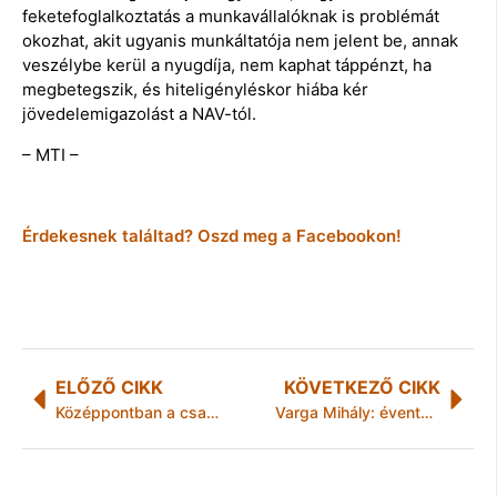
feketefoglalkoztatás a munkavállalóknak is problémát
okozhat, akit ugyanis munkáltatója nem jelent be, annak
veszélybe kerül a nyugdíja, nem kaphat táppénzt, ha
megbetegszik, és hiteligényléskor hiába kér
jövedelemigazolást a NAV-tól.
– MTI –
Érdekesnek találtad? Oszd meg a Facebookon!
ELŐZŐ CIKK
KÖVETKEZŐ CIKK
Középpontban a család
Varga Mihály: évente akár 2,7 milliárd forintot hagyhat az embereknél a felvonókra vonatkozó új szabályozás