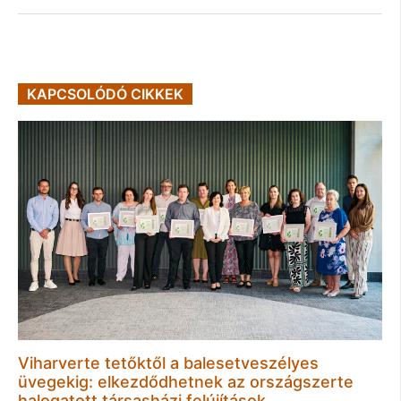
KAPCSOLÓDÓ CIKKEK
Viharverte tetőktől a balesetveszélyes
üvegekig: elkezdődhetnek az országszerte
halogatott társasházi felújítások