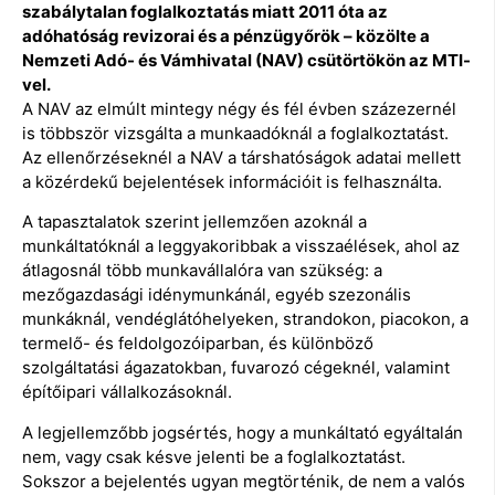
szabálytalan foglalkoztatás miatt 2011 óta az
adóhatóság revizorai és a pénzügyőrök – közölte a
Nemzeti Adó- és Vámhivatal (NAV) csütörtökön az MTI-
vel.
A NAV az elmúlt mintegy négy és fél évben százezernél
is többször vizsgálta a munkaadóknál a foglalkoztatást.
Az ellenőrzéseknél a NAV a társhatóságok adatai mellett
a közérdekű bejelentések információit is felhasználta.
A tapasztalatok szerint jellemzően azoknál a
munkáltatóknál a leggyakoribbak a visszaélések, ahol az
átlagosnál több munkavállalóra van szükség: a
mezőgazdasági idénymunkánál, egyéb szezonális
munkáknál, vendéglátóhelyeken, strandokon, piacokon, a
termelő- és feldolgozóiparban, és különböző
szolgáltatási ágazatokban, fuvarozó cégeknél, valamint
építőipari vállalkozásoknál.
A legjellemzőbb jogsértés, hogy a munkáltató egyáltalán
nem, vagy csak késve jelenti be a foglalkoztatást.
Sokszor a bejelentés ugyan megtörténik, de nem a valós