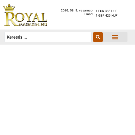
2026. 08. 9. vasárnap
1 EUR 365 HUF
Emőd
1 GBP 425 HUF