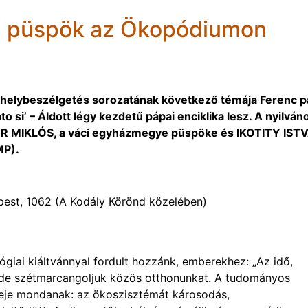
ci püspök az Ökopódiumon
űhelybeszélgetés sorozatának következő témája Ferenc 
to si’ – Áldott légy kezdetű pápai enciklika lesz. A nyilván
ER MIKLÓS, a váci egyházmegye püspöke és IKOTITY IST
MP).
pest, 1062 (A Kodály Körönd közelében)
giai kiáltvánnyal fordult hozzánk, emberekhez: „Az idő,
t, de szétmarcangoljuk közös otthonunkat. A tudományos
deje mondanak: az ökoszisztémát károsodás,