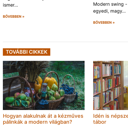
Modern swing -
ismer…
egyedi, magy…
BŐVEBBEN »
BŐVEBBEN »
TOVÁBBI CIKKEK
Hogyan alakulnak át a kézműves
Idén is népsze
pálinkák a modern világban?
tábor