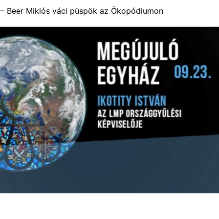
 – Beer Miklós váci püspök az Ökopódiumon