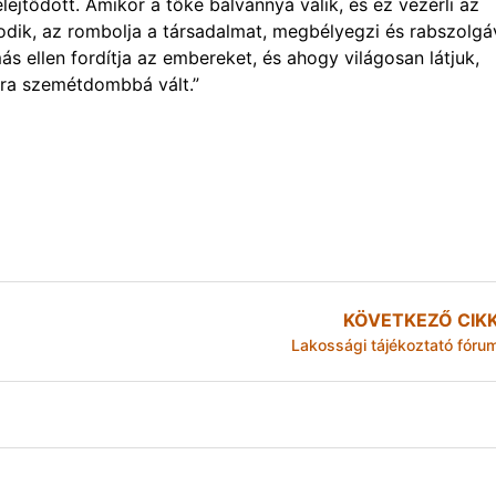
elejtődött. Amikor a tőke bálvánnyá válik, és ez vezérli az
odik, az rombolja a társadalmat, megbélyegzi és rabszolgá
más ellen fordítja az embereket, és ahogy világosan látjuk,
ára szemétdombbá vált.”
KÖVETKEZŐ CIK
Lakossági tájékoztató fóru