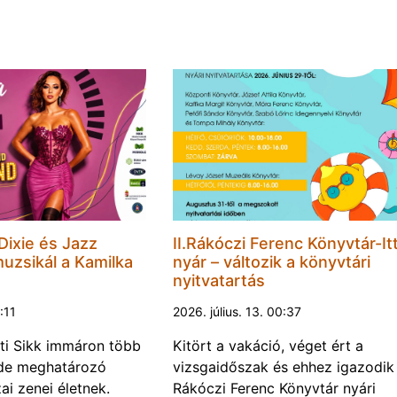
 Dixie és Jazz
II.Rákóczi Ferenc Könyvtár-Itt
muzsikál a Kamilka
nyár – változik a könyvtári
nyitvatartás
8:11
2026. július. 13. 00:37
ti Sikk immáron több
Kitört a vakáció, véget ért a
ede meghatározó
vizsgaidőszak és ehhez igazodik a
ai zenei életnek.
Rákóczi Ferenc Könyvtár nyári