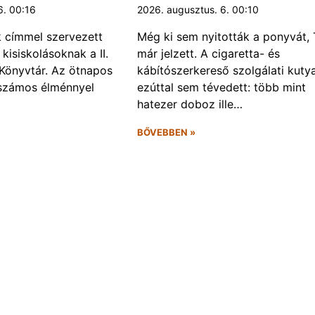
6. 00:16
2026. augusztus. 6. 00:10
k címmel szervezett
Még ki sem nyitották a ponyvát, 
kisiskolásoknak a II.
már jelzett. A cigaretta- és
Könyvtár. Az ötnapos
kábítószerkereső szolgálati kuty
számos élménnyel
ezúttal sem tévedett: több mint
hatezer doboz ille…
BŐVEBBEN »