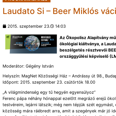
Laudato Si – Beer Miklós vá
2015. szeptember 23.
14:03
Az Ökopolisz Alapítvány m
ökológiai kiáltványa, a Lauda
beszélgetés résztvevői BE
országgyűlési képviselő (L
Moderátor: Gégény István
Helyszín: MagNet Közösségi Ház – Andrássy út 98., Buda
Időpont: 2015. szeptember 23. csütörtök 18.00
„A világmindenség egy tű hegyén egyensúlyoz”
Ferenc pápa néhány hónappal ezelőtt megrázó erejű ökoló
testvéreim, lejárni látszik; még nem tépjük szét egymás
közösség mára ráébredt arra, amit a szegények már jó i