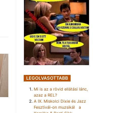
LEGOLVASOTTABB
Mi is az a rövid ellátási lánc,
azaz a REL?
A IX. Miskolci Dixie és Jazz
Fesztivál-on muzsikál a