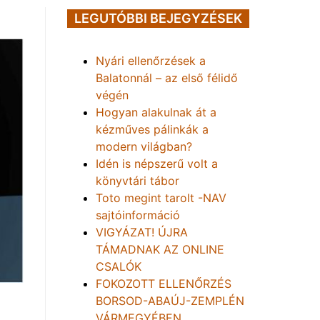
LEGUTÓBBI BEJEGYZÉSEK
Nyári ellenőrzések a
Balatonnál – az első félidő
végén
Hogyan alakulnak át a
kézműves pálinkák a
modern világban?
Idén is népszerű volt a
könyvtári tábor
Toto megint tarolt -NAV
sajtóinformáció
VIGYÁZAT! ÚJRA
TÁMADNAK AZ ONLINE
CSALÓK
FOKOZOTT ELLENŐRZÉS
BORSOD-ABAÚJ-ZEMPLÉN
VÁRMEGYÉBEN