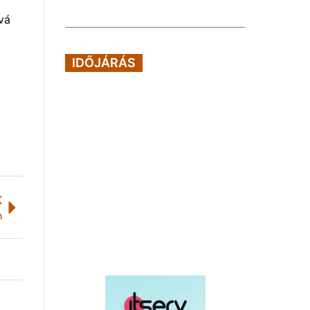
vá
IDŐJÁRÁS
K
m