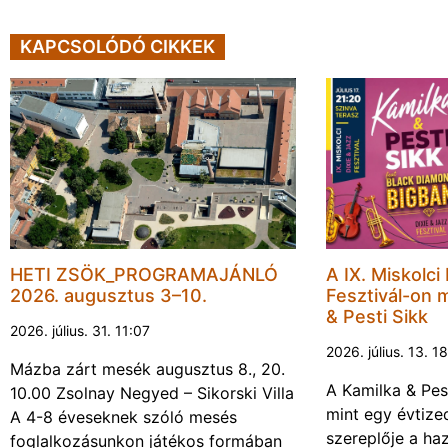
KAPCSOLÓDÓ CIKKEK
HETI ZSÖK_PROGRAMAJÁNLÓ
A IX. Miskolci
2026. augusztus 3–10.
Fesztivál-on 
& Pesti Sikk
2026. július. 31. 11:07
2026. július. 13. 1
Mázba zárt mesék augusztus 8., 20.
A Kamilka & Pes
10.00 Zsolnay Negyed – Sikorski Villa
mint egy évtiz
A 4-8 éveseknek szóló mesés
szereplője a haz
foglalkozásunkon játékos formában