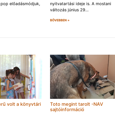
 pop előadásmódjuk,
nyitvatartási ideje is. A mostani
változás június 29…
BŐVEBBEN »
rű volt a könyvtári
Toto megint tarolt -NAV
sajtóinformáció