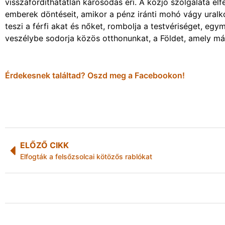
visszafordíthatatlan károsodás éri. A közjó szolgálata elf
emberek döntéseit, amikor a pénz iránti mohó vágy uralk
teszi a férfi akat és nőket, rombolja a testvériséget, egy
veszélybe sodorja közös otthonunkat, a Földet, amely m
Érdekesnek találtad? Oszd meg a Facebookon!
ELŐZŐ CIKK
Elfogták a felsőzsolcai kötözős rablókat