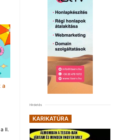
 a
Hirdetés
KARIKATÚRA
 II.