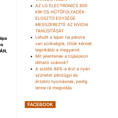
AZ LG ELECTRONICS 600
KW-OS HŰTŐFOLYADÉK-
ELOSZTÓ EGYSÉGE
MEGSZEREZTE AZ NVIDIA
TANÚSÍTÁSÁT
Lehullt a lepel: ha pénzre
pápa
van szükségük, tőlük kérnek
os
leginkább a magyarok
VÁN,
Mit jelentenek a tojásokon
látható számok?
A szülők 88%-a érzi a nyári
szünetet pénzügyi és
érzelmi nyomásnak, pedig
lenne rá megoldás
FACEBOOK