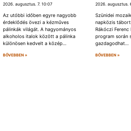
2026. augusztus. 7. 10:07
2026. augusztus. 
Az utóbbi időben egyre nagyobb
Szünidei mozai
érdeklődés övezi a kézműves
napközis tábort 
pálinkák világát. A hagyományos
Rákóczi Ferenc 
alkoholos italok között a pálinka
program során 
különösen kedvelt a közép…
gazdagodhat…
BŐVEBBEN »
BŐVEBBEN »