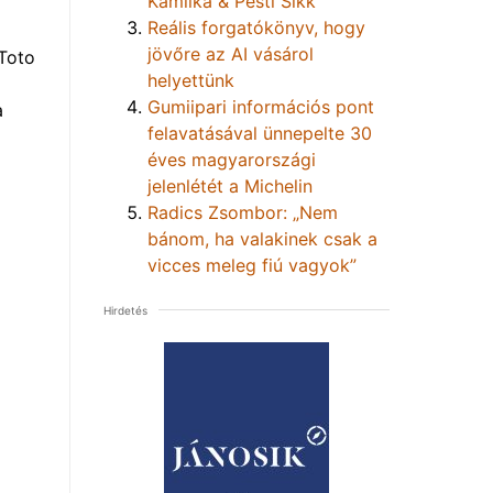
Kamilka & Pesti Sikk
Reális forgatókönyv, hogy
jövőre az AI vásárol
Toto
helyettünk
Gumiipari információs pont
a
felavatásával ünnepelte 30
éves magyarországi
jelenlétét a Michelin
Radics Zsombor: „Nem
bánom, ha valakinek csak a
vicces meleg fiú vagyok”
Hirdetés