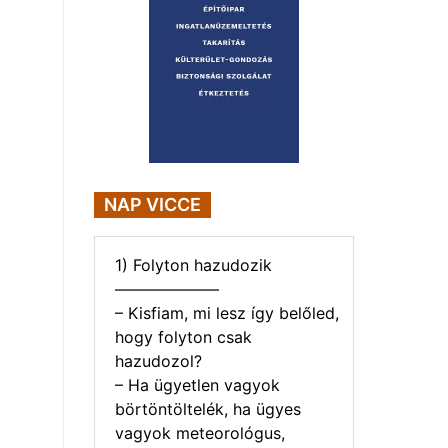
NAP VICCE
1) Folyton hazudozik
——————–
– Kisfiam, mi lesz így belőled,
hogy folyton csak
hazudozol?
– Ha ügyetlen vagyok
börtöntöltelék, ha ügyes
vagyok meteorológus,