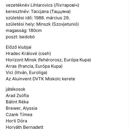
vezetéknév Lihtarovics (Ліхтаровіч)
keresztnév: Taccjana (Таццяна)
születési idő: 1988. március 29.
születési hely: Minszk (Szovjetunió)
magasság: 180cm
poszt: bedobó
Előző klubjai
Hradec Králové (cseh)
Horizont Minsk (fehérorosz, Európa Kupa)
Arras (francia, Európa Kupa)
Vici (litván, Euroliga)
Az Aluinvent DVTK Miskolc kerete
játékosok
Arad Zsófia
Bálint Réka
Brewer, Alyssia
Czank Tímea
Horti Dóra
Horváth Bernadett