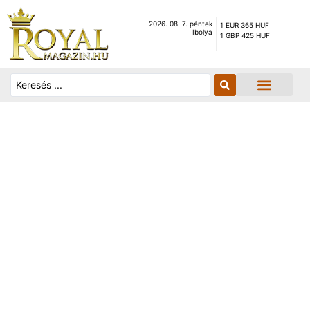
2026. 08. 7. péntek
1 EUR 365 HUF
Ibolya
1 GBP 425 HUF