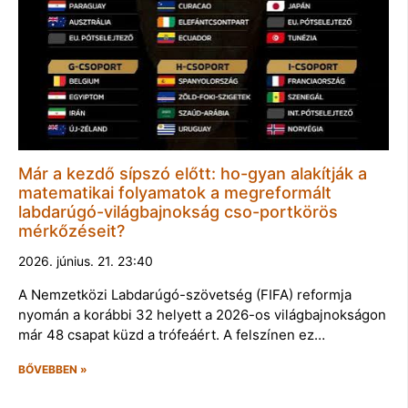
Már a kezdő sípszó előtt: ho-gyan alakítják a
matematikai folyamatok a megreformált
labdarúgó-világbajnokság cso-portkörös
mérkőzéseit?
2026. június. 21. 23:40
A Nemzetközi Labdarúgó-szövetség (FIFA) reformja
nyomán a korábbi 32 helyett a 2026-os világbajnokságon
már 48 csapat küzd a trófeáért. A felszínen ez…
BŐVEBBEN »