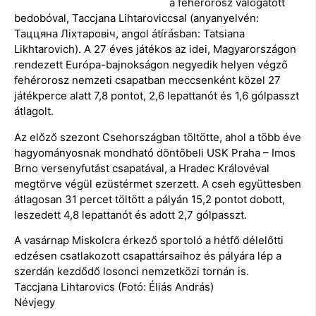
a fehérorosz válogatott
bedobóval, Taccjana Lihtaroviccsal (anyanyelvén:
Таццяна Ліхтаровіч, angol átírásban: Tatsiana
Likhtarovich). A 27 éves játékos az idei, Magyarországon
rendezett Európa-bajnokságon negyedik helyen végző
fehérorosz nemzeti csapatban meccsenként közel 27
játékperce alatt 7,8 pontot, 2,6 lepattanót és 1,6 gólpasszt
átlagolt.
Az előző szezont Csehországban töltötte, ahol a több éve
hagyományosnak mondható döntőbeli USK Praha – Imos
Brno versenyfutást csapatával, a Hradec Královéval
megtörve végül ezüstérmet szerzett. A cseh együttesben
átlagosan 31 percet töltött a pályán 15,2 pontot dobott,
leszedett 4,8 lepattanót és adott 2,7 gólpasszt.
A vasárnap Miskolcra érkező sportoló a hétfő délelőtti
edzésen csatlakozott csapattársaihoz és pályára lép a
szerdán kezdődő losonci nemzetközi tornán is.
Taccjana Lihtarovics (Fotó: Éliás András)
Névjegy