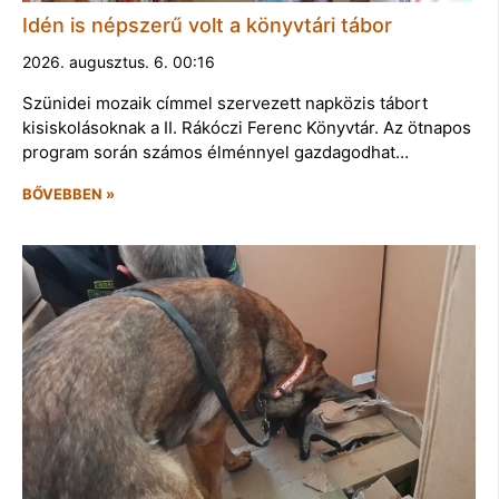
Idén is népszerű volt a könyvtári tábor
2026. augusztus. 6. 00:16
Szünidei mozaik címmel szervezett napközis tábort
kisiskolásoknak a II. Rákóczi Ferenc Könyvtár. Az ötnapos
program során számos élménnyel gazdagodhat…
BŐVEBBEN »