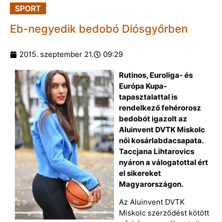
SPORT
Eb-negyedik bedobó Diósgyőrben
2015. szeptember 21.
09:29
Rutinos, Euroliga- és
Európa Kupa-
tapasztalattal is
rendelkező fehérorosz
bedobót igazolt az
Aluinvent DVTK Miskolc
női kosárlabdacsapata.
Taccjana Lihtarovics
nyáron a válogatottal ért
el sikereket
Magyarországon.
Az Aluinvent DVTK
Miskolc szerződést kötött