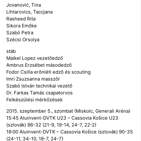
Jovanović, Tina
Lihtarovics, Taccjana
Rasheed Rita
Sikora Emőke
Szabó Petra
Szécsi Orsolya
stáb
Maikel Lopez vezetőedző
Ambrus Erzsébet másodedző
Fodor Csilla erőnléti edző és scouting
Imri Zsuzsanna masszőr
Szabó István technikai vezető
Dr. Farkas Tamás csapatorvos
Felkészülési mérkőzések
2015. szeptember 5., szombat (Miskolc, Generali Aréna)
15:45 Aluinvent-DVTK U23 – Cassovia Košice U23
(szlovák) 86-32 (21-9, 19-14, 24-7, 22-2)
18:00 Aluinvent-DVTK – Cassovia Košice (szlovák) 90-35
(24-11, 34-10, 18-7, 24-7)