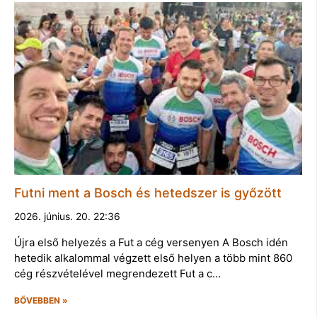
Futni ment a Bosch és hetedszer is győzött
2026. június. 20. 22:36
Újra első helyezés a Fut a cég versenyen A Bosch idén
hetedik alkalommal végzett első helyen a több mint 860
cég részvételével megrendezett Fut a c…
BŐVEBBEN »