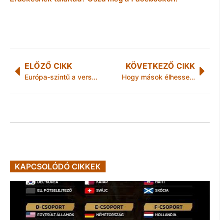
ELŐZŐ CIKK
KÖVETKEZŐ CIKK
Európa-szintű a verseny a tehetséges munkaerőért
Hogy mások élhessenek!
KAPCSOLÓDÓ CIKKEK