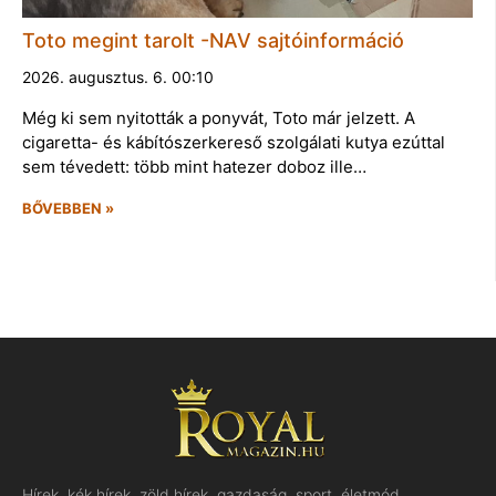
Toto megint tarolt -NAV sajtóinformáció
2026. augusztus. 6. 00:10
Még ki sem nyitották a ponyvát, Toto már jelzett. A
cigaretta- és kábítószerkereső szolgálati kutya ezúttal
sem tévedett: több mint hatezer doboz ille…
BŐVEBBEN »
Hírek, kék hírek, zöld hírek, gazdaság, sport, életmód,