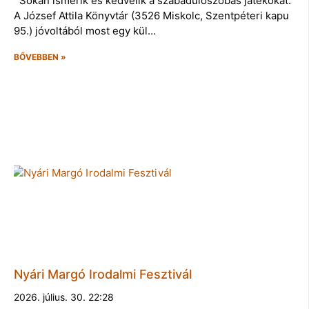
Sokan ismerik és kedvelik a szabadulószobás játékokat.
A József Attila Könyvtár (3526 Miskolc, Szentpéteri kapu
95.) jóvoltából most egy kül…
BŐVEBBEN »
Nyári Margó Irodalmi Fesztivál
2026. július. 30. 22:28