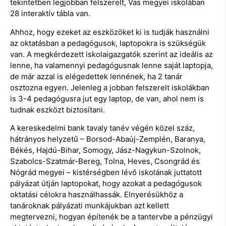
tekintetben legjobban felszerelt, Vas megyei iskolában
28 interaktív tábla van.
Ahhoz, hogy ezeket az eszközöket ki is tudják használni
az oktatásban a pedagógusok, laptopokra is szükségük
van. A megkérdezett iskolaigazgatók szerint az ideális az
lenne, ha valamennyi pedagógusnak lenne saját laptopja,
de már azzal is elégedettek lennének, ha 2 tanár
osztozna egyen. Jelenleg a jobban felszerelt iskolákban
is 3-4 pedagógusra jut egy laptop, de van, ahol nem is
tudnak eszközt biztosítani.
A kereskedelmi bank tavaly tanév végén közel száz,
hátrányos helyzetű – Borsod-Abaúj-Zemplén, Baranya,
Békés, Hajdú-Bihar, Somogy, Jász-Nagykun-Szolnok,
Szabolcs-Szatmár-Bereg, Tolna, Heves, Csongrád és
Nógrád megyei – kistérségben lévő iskolának juttatott
pályázat útján laptopokat, hogy azokat a pedagógusok
oktatási célokra használhassák. Elnyerésükhöz a
tanároknak pályázati munkájukban azt kellett
megtervezni, hogyan építenék be a tantervbe a pénzügyi