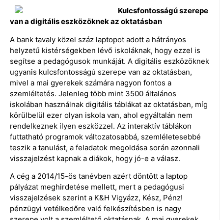
Kulcsfontosságú szerepe
van a digitális eszközöknek az oktatásban
A bank tavaly közel száz laptopot adott a hátrányos
helyzetű kistérségekben lévő iskoláknak, hogy ezzel is
segítse a pedagógusok munkáját. A digitális eszközöknek
ugyanis kulcsfontosságú szerepe van az oktatásban,
mivel a mai gyerekek számára nagyon fontos a
szemléltetés. Jelenleg több mint 3500 általános
iskolában használnak digitális táblákat az oktatásban, míg
körülbelül ezer olyan iskola van, ahol egyáltalán nem
rendelkeznek ilyen eszközzel. Az interaktív táblákon
futtatható programok változatosabbá, szemléletesebbé
teszik a tanulást, a feladatok megoldása során azonnali
visszajelzést kapnak a diákok, hogy jó-e a válasz.
A cég a 2014/15-ös tanévben azért döntött a laptop
pályázat meghirdetése mellett, mert a pedagógusi
visszajelzések szerint a K&H Vigyázz, Kész, Pénz!
pénzügyi vetélkedőre való felkészítésben is nagy
szerepe volt a szemléltető oktatásnak. A mai gyerekek