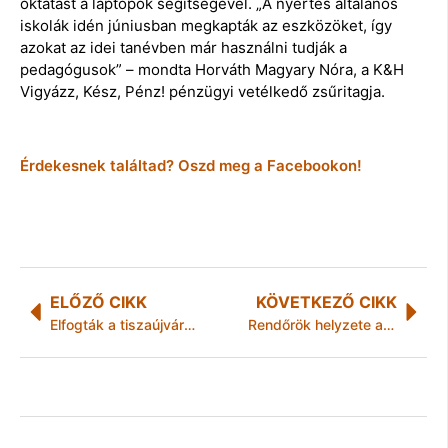
oktatást a laptopok segítségével. „A nyertes általános
iskolák idén júniusban megkapták az eszközöket, így
azokat az idei tanévben már használni tudják a
pedagógusok” – mondta Horváth Magyary Nóra, a K&H
Vigyázz, Kész, Pénz! pénzügyi vetélkedő zsűritagja.
Érdekesnek találtad? Oszd meg a Facebookon!
ELŐZŐ CIKK
KÖVETKEZŐ CIKK
Elfogták a tiszaújvárosi betörőket
Rendőrök helyzete a határon