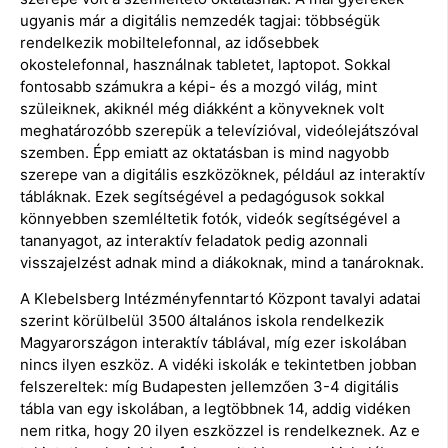
ugyanis már a digitális nemzedék tagjai: többségük
rendelkezik mobiltelefonnal, az idősebbek
okostelefonnal, használnak tabletet, laptopot. Sokkal
fontosabb számukra a képi- és a mozgó világ, mint
szüleiknek, akiknél még diákként a könyveknek volt
meghatározóbb szerepük a televízióval, videólejátszóval
szemben. Épp emiatt az oktatásban is mind nagyobb
szerepe van a digitális eszközöknek, például az interaktív
tábláknak. Ezek segítségével a pedagógusok sokkal
könnyebben szemléltetik fotók, videók segítségével a
tananyagot, az interaktív feladatok pedig azonnali
visszajelzést adnak mind a diákoknak, mind a tanároknak.
A Klebelsberg Intézményfenntartó Központ tavalyi adatai
szerint körülbelül 3500 általános iskola rendelkezik
Magyarországon interaktív táblával, míg ezer iskolában
nincs ilyen eszköz. A vidéki iskolák e tekintetben jobban
felszereltek: míg Budapesten jellemzően 3-4 digitális
tábla van egy iskolában, a legtöbbnek 14, addig vidéken
nem ritka, hogy 20 ilyen eszközzel is rendelkeznek. Az e