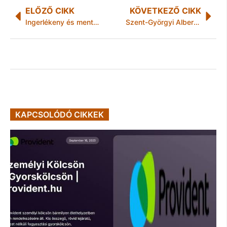
ELŐZŐ CIKK
KÖVETKEZŐ CIKK
Ingerlékeny és mentálisan kimerült a magyar
Szent-Györgyi Albert születésnapja, szeptember 16.: a C-vitamin napja
KAPCSOLÓDÓ CIKKEK