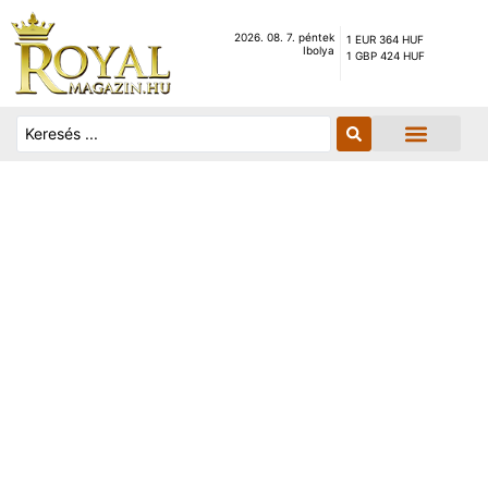
2026. 08. 7. péntek
1 EUR 364 HUF
Ibolya
1 GBP 424 HUF