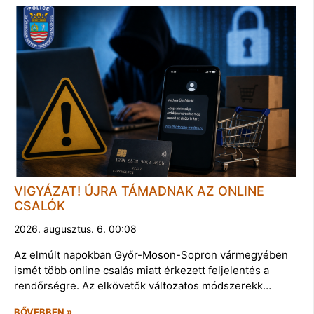
VIGYÁZAT! ÚJRA TÁMADNAK AZ ONLINE
CSALÓK
2026. augusztus. 6. 00:08
Az elmúlt napokban Győr-Moson-Sopron vármegyében
ismét több online csalás miatt érkezett feljelentés a
rendőrségre. Az elkövetők változatos módszerekk…
BŐVEBBEN »