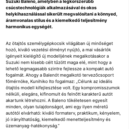
Suzuki Baleno, amelyben a legkorszerűbb
csúcstechnológiák alkalmazásával és okos
helykihasználással sikerült megvalósítani a könnyed,
áramvonalas stílus és a kiemelkedő teljesítmény
harmonikus egységét.
Az ötajtós személygépkocsik világában új minőséget
hozó, kiváló vezetési élményt nyújtó, a mai vásárlók
igényeit kielégítő új modelljének megalkotásakor a
Suzuki nem kisebb célt tűzött maga elé, mint hogy a
lehető legmagasabb szintre fejlessze a kompakt autó
fogalmát. Ahogy a Balenót megalkotó tervezőcsoport
főmérnöke, Kunihiko Ito fogalmaz: „Célunk az ideális
ötajtós modell kifejlesztése volt. Egy kompromisszumok
nélküli, elegáns, kifinomult és felnőtt karakterű autót
akartunk létrehozni. A Baleno tökéletesen egyesít
minden, olyan tulajdonságot, ami egy ilyen méretű
autótól elvárható: kiváló formaterv, praktikum, kényelem,
jó irányíthatóság, kiemelkedő menetteljesítmény és
üzemanyag-hatékonyság.”