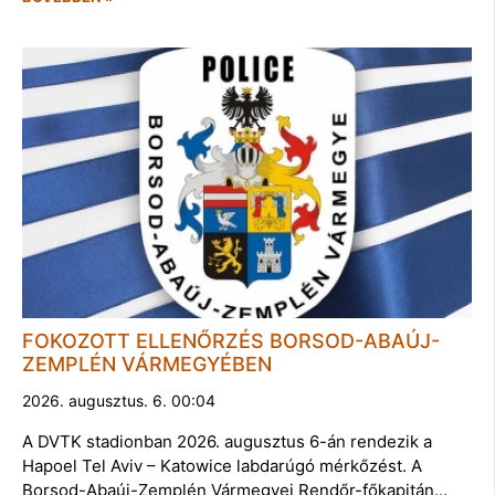
FOKOZOTT ELLENŐRZÉS BORSOD-ABAÚJ-
ZEMPLÉN VÁRMEGYÉBEN
2026. augusztus. 6. 00:04
A DVTK stadionban 2026. augusztus 6-án rendezik a
Hapoel Tel Aviv – Katowice labdarúgó mérkőzést. A
Borsod-Abaúj-Zemplén Vármegyei Rendőr-főkapitán…