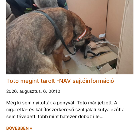
Toto megint tarolt -NAV sajtóinformáció
2026. augusztus. 6. 00:10
Még ki sem nyitották a ponyvát, Toto már jelzett. A
cigaretta- és kábítószerkereső szolgálati kutya ezúttal
sem tévedett: több mint hatezer doboz ille…
BŐVEBBEN »