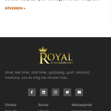
BŐVEBBEN »
Hírek, kék hírek, zöld hírek, gazdaság, sport, életmód,
medicina, ezo és még sok minden más…
Főoldal
Bulvár
Médiaajánlat