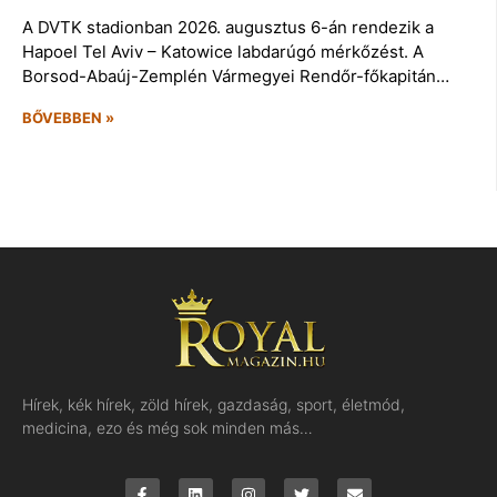
A DVTK stadionban 2026. augusztus 6-án rendezik a
Hapoel Tel Aviv – Katowice labdarúgó mérkőzést. A
Borsod-Abaúj-Zemplén Vármegyei Rendőr-főkapitán…
BŐVEBBEN »
Hírek, kék hírek, zöld hírek, gazdaság, sport, életmód,
medicina, ezo és még sok minden más…