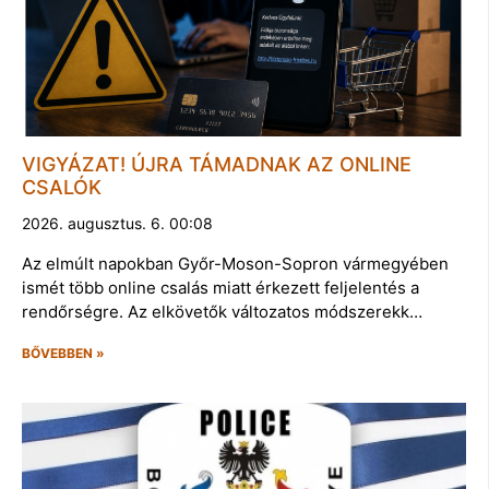
VIGYÁZAT! ÚJRA TÁMADNAK AZ ONLINE
CSALÓK
2026. augusztus. 6. 00:08
Az elmúlt napokban Győr-Moson-Sopron vármegyében
ismét több online csalás miatt érkezett feljelentés a
rendőrségre. Az elkövetők változatos módszerekk…
BŐVEBBEN »