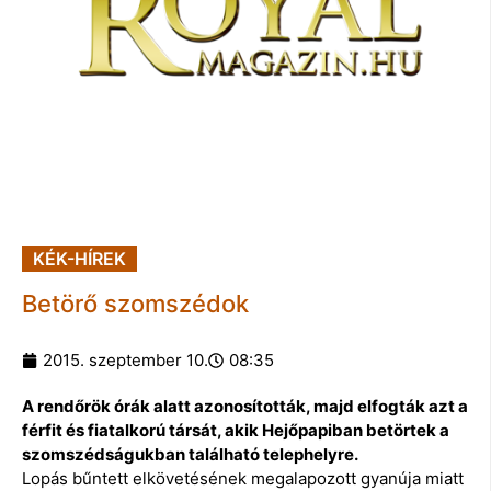
KÉK-HÍREK
Betörő szomszédok
2015. szeptember 10.
08:35
A rendőrök órák alatt azonosították, majd elfogták azt a
férfit és fiatalkorú társát, akik Hejőpapiban betörtek a
szomszédságukban található telephelyre.
Lopás bűntett elkövetésének megalapozott gyanúja miatt