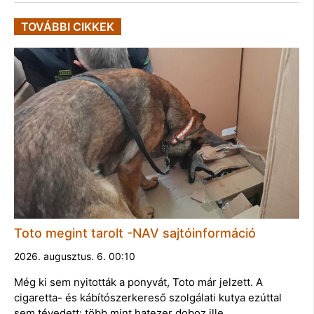
TOVÁBBI CIKKEK
Toto megint tarolt -NAV sajtóinformáció
2026. augusztus. 6. 00:10
Még ki sem nyitották a ponyvát, Toto már jelzett. A
cigaretta- és kábítószerkereső szolgálati kutya ezúttal
sem tévedett: több mint hatezer doboz ille…