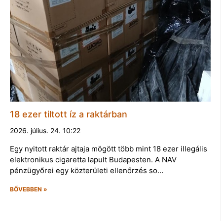
18 ezer tiltott íz a raktárban
2026. július. 24. 10:22
Egy nyitott raktár ajtaja mögött több mint 18 ezer illegális
elektronikus cigaretta lapult Budapesten. A NAV
pénzügyőrei egy közterületi ellenőrzés so…
BŐVEBBEN »