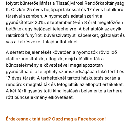
folytat büntetőeljárást a Tiszaújvárosi Rendőrkapitányság
K. Oszkár 25 éves hejőpapi lakossal és 17 éves fiatalkorú
társával szemben. A nyomozás adatai szerint a
gyanúsítottak 2015. szeptember 9-én 8 órát megelőzően
betörtek egy hejőpapi telephelyre. A behatolók az egyik
raktárból fűnyírót, búvárszivattyút, kábeleket, gázolajat és
vas alkatrészeket tulajdonítottak el.
A sértett bejelentését követően a nyomozók rövid idő
alatt azonosították, elfogták, majd előállították a
bűncselekmény elkövetésével megalapozottan
gyanúsítható, a telephely szomszédságában lakó férfit és
17 éves társát. A terhelteknél tartott házkutatás során a
rendőrök megtalálták és lefoglalták az ellopott értékeket.
A két férfi gyanúsítotti kihallgatásán beismerte a terhére
rótt bűncselekmény elkövetését.
Érdekesnek találtad? Oszd meg a Facebookon!