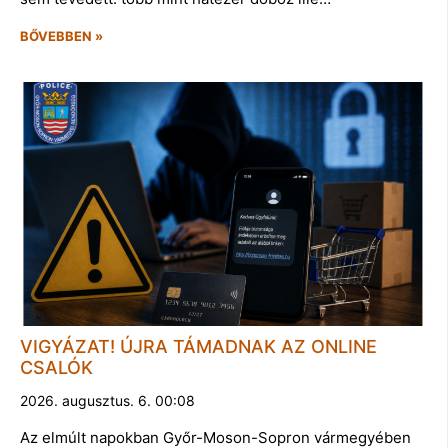
BŐVEBBEN »
VIGYÁZAT! ÚJRA TÁMADNAK AZ ONLINE
CSALÓK
2026. augusztus. 6. 00:08
Az elmúlt napokban Győr-Moson-Sopron vármegyében