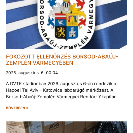
FOKOZOTT ELLENŐRZÉS BORSOD-ABAÚJ-
ZEMPLÉN VÁRMEGYÉBEN
2026. augusztus. 6. 00:04
A DVTK stadionban 2026. augusztus 6-án rendezik a
Hapoel Tel Aviv – Katowice labdarúgó mérkőzést. A
Borsod-Abaúj-Zemplén Vármegyei Rendőr-főkapitán…
BŐVEBBEN »