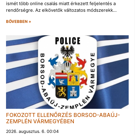
ismét több online csalás miatt érkezett feljelentés a
rendőrségre. Az elkövetők változatos módszerekk…
BŐVEBBEN »
FOKOZOTT ELLENŐRZÉS BORSOD-ABAÚJ-
ZEMPLÉN VÁRMEGYÉBEN
2026. augusztus. 6. 00:04