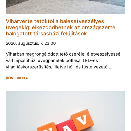
Viharverte tetőktől a balesetveszélyes
üvegekig: elkezdődhetnek az országszerte
halogatott társasházi felújítások
2026. augusztus. 7. 23:00
Viharban megrongálódott tető cseréje, életveszélyessé
vált lépcsőházi üvegpanelek pótlása, LED-es
világításkorszerűsítés, illetve hő- és füstelvezető …
BŐVEBBEN »