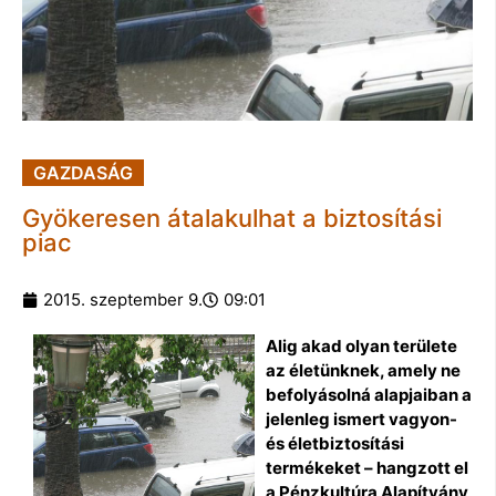
GAZDASÁG
Gyökeresen átalakulhat a biztosítási
piac
2015. szeptember 9.
09:01
Alig akad olyan területe
az életünknek, amely ne
befolyásolná alapjaiban a
jelenleg ismert vagyon-
és életbiztosítási
termékeket – hangzott el
a Pénzkultúra Alapítvány