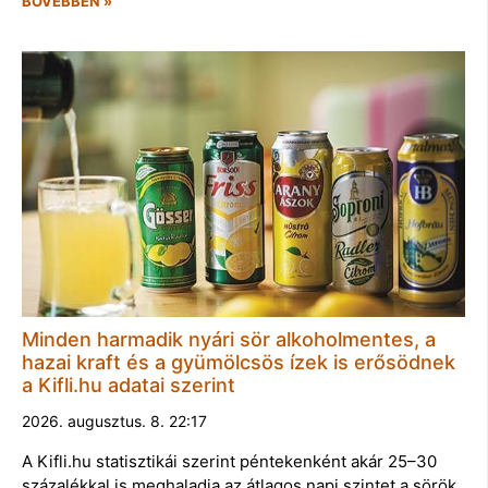
BŐVEBBEN »
Minden harmadik nyári sör alkoholmentes, a
hazai kraft és a gyümölcsös ízek is erősödnek
a Kifli.hu adatai szerint
2026. augusztus. 8. 22:17
A Kifli.hu statisztikái szerint péntekenként akár 25–30
százalékkal is meghaladja az átlagos napi szintet a sörök