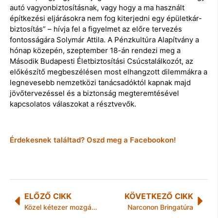
autó vagyonbiztosításnak, vagy hogy a ma használt
építkezési eljárásokra nem fog kiterjedni egy épületkár-
biztosítás” – hívja fel a figyelmet az előre tervezés
fontosságára Solymár Attila. A Pénzkultúra Alapítvány a
hónap közepén, szeptember 18-án rendezi meg a
Második Budapesti Életbiztosítási Csúcstalálkozót, az
előkészítő megbeszélésen most elhangzott dilemmákra a
legnevesebb nemzetközi tanácsadóktól kapnak majd
jövőtervezéssel és a biztonság megteremtésével
kapcsolatos válaszokat a résztvevők.
Érdekesnek találtad? Oszd meg a Facebookon!
ELŐZŐ CIKK
KÖVETKEZŐ CIKK
Közel kétezer mozgáskorlátozott esélyeit javítják
Narconon Bringatúra