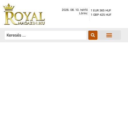
2026. 08. 10. hétfő
1 EUR 365 HUF
Lőrinc
1 GBP 425 HUF