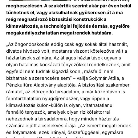
megbeszélésén. A szakértők szerint akár pár éven belül
tűnhetnek el, vagy alakulhatnak gyökeresen át a ma
még meghatározó biztosítási konstrukciók a
klímaváltozás, a technológiai fejlődés és más, egyelőre
megakadályozhatatlan megatrendek hatására.
„Az öngondoskodás eddig csak egy sokak által használt,
divatos hívószó volt, mostanra viszont kötelezővé vált a
háztartások számára. Az átlagos háztartások ugyanis
olyan hatalmas kockázati tényezőkkel rendelkeznek, amit
egyfelől nem tudnak kigazdálkodni, másfelől nem
bízhatnak a szerencsére sem” – vallja Solymár Attila, a
Pénzkultúra Alapítvány alapítója. A biztosítási szakember
rámutat, az elöregedő társadalom, a már középtávon is
fenntarthatatlan nyugdíjrendszer, vagy éppen a
klímaváltozás külön-külön is olyan, vitathatatlanul
fennálló tényezők, amelyek olyan rizikófaktorral
nehezednek a társadalomra, hogy minden háztartás
számára eljött a cselekvés órája. „Az ismert megatrendek
és folyamatok, ezek irányai, összefüggései, egymásra