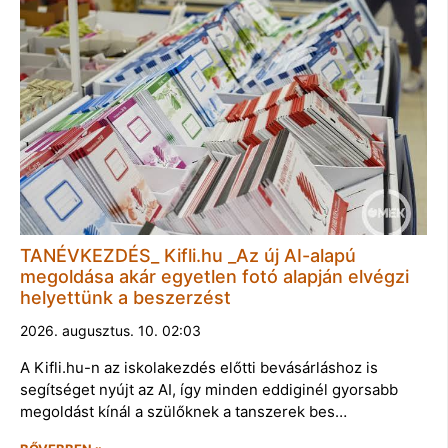
TANÉVKEZDÉS_ Kifli.hu _Az új AI-alapú
megoldása akár egyetlen fotó alapján elvégzi
helyettünk a beszerzést
2026. augusztus. 10. 02:03
A Kifli.hu-n az iskolakezdés előtti bevásárláshoz is
segítséget nyújt az AI, így minden eddiginél gyorsabb
megoldást kínál a szülőknek a tanszerek bes…