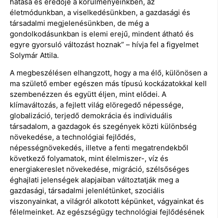
hatása és eredője a körülményeinkben, az
életmódunkban, a viselkedésünkben, a gazdasági és
társadalmi megjelenésünkben, de még a
gondolkodásunkban is elemi erejű, mindent átható és
egyre gyorsuló változást hoznak” – hívja fel a figyelmet
Solymár Attila.
A megbeszélésen elhangzott, hogy a ma élő, különösen a
ma születő ember egészen más típusú kockázatokkal kell
szembenézzen és együtt éljen, mint elődei. A
klímaváltozás, a fejlett világ elöregedő népessége,
globalizáció, terjedő demokrácia és individuális
társadalom, a gazdagok és szegények közti különbség
növekedése, a technológiai fejlődés,
népességnövekedés, illetve a fenti megatrendekből
következő folyamatok, mint élelmiszer-, víz és
energiakereslet növekedése, migráció, szélsőséges
éghajlati jelenségek alapjaiban változtatják meg a
gazdasági, társadalmi jelenlétünket, szociális
viszonyainkat, a világról alkotott képünket, vágyainkat és
félelmeinket. Az egészségügy technológiai fejlődésének