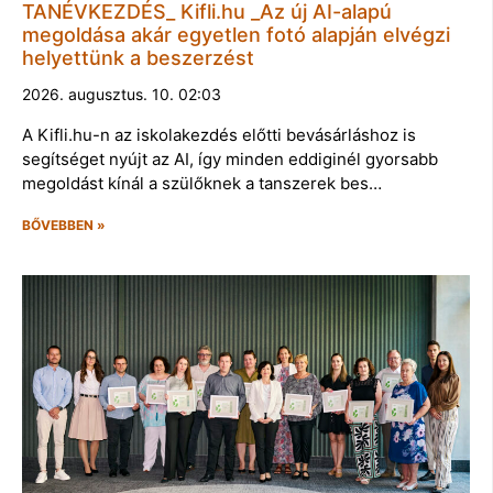
TANÉVKEZDÉS_ Kifli.hu _Az új AI-alapú
megoldása akár egyetlen fotó alapján elvégzi
helyettünk a beszerzést
2026. augusztus. 10. 02:03
A Kifli.hu-n az iskolakezdés előtti bevásárláshoz is
segítséget nyújt az AI, így minden eddiginél gyorsabb
megoldást kínál a szülőknek a tanszerek bes…
BŐVEBBEN »