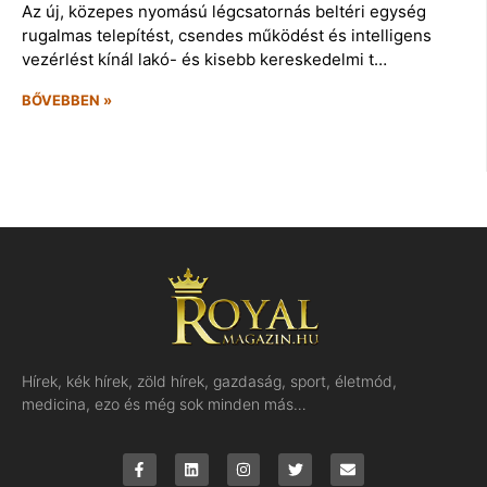
Az új, közepes nyomású légcsatornás beltéri egység
rugalmas telepítést, csendes működést és intelligens
vezérlést kínál lakó- és kisebb kereskedelmi t…
BŐVEBBEN »
Hírek, kék hírek, zöld hírek, gazdaság, sport, életmód,
medicina, ezo és még sok minden más…