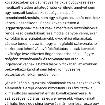
következtében például egyes, kritikus gyógykezelések
megfizethetetlen árkategóriába kerülnek, amelyet sem
egy nemzeti kockázatközösségen alapuló
társadalombiztosítás, sem egy átlagos háztartás nem lesz
képes kigazdálkodni. Ennek következtében a
leggazdagabbak mellett csak a megfelelő biztosításokkal
rendelkező családoknak lesz módja igénybe venni, akár
külföldön is a leghatékonyabb gyógyítási eljárásokat.
Látható tendencia az is, hogy a megfelelő színvonalú, jó
karrier utat lehetővé tevő felsőoktatás is csak kevesek
kiváltsága lesz előzetes öngondoskodás nélkül. Egyre
drágább személyautók és folyamatosan dráguló
ingatlanok vannak a háztartások birtokában, az ezekben
bekövetkező károkat sem lehet könnyűszerrel
biztosítások nélkül rendbe hozni.
„Az elhúzódó augusztusi hőhullámok és az ezeket követő
elementáris erejű viharok közvetlenül is rámutattak a
klímaváltozás mindenkit érintő következményeire. A
szélsőséges időjárás, az egyre hevesebb viharok miatt
várható, hogy egy sima jégverés már nem lesz része egy