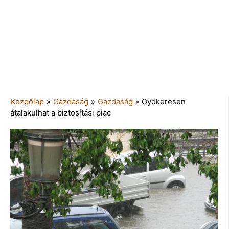
Kezdőlap
»
Gazdaság
»
Gazdaság
»
Gyökeresen
átalakulhat a biztosítási piac