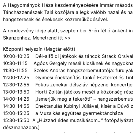
A Hagyományok Háza kezdeményezésére immár másodszo
Táncházzenészek Találkozójára a legkiválóbb hazai és ha
hangszeresek és énekesek közreműködésével.
A rendezvény ideje alatt, szeptember 5-én fél óránként i
Skanzenhez. Menetrend itt >>
Központi helyszín (Magtár előtt)
10:00-10:25 Dél-alföldi játékok és táncok Strack Orsiva
10:30-11:15 Agócs Gergely mesél kicsiknek és nagyokn
11:30-11:55 Széles András hangszerbemutatója: furulyák,
12:00-12:25 Gyimesi énektanítás Tankó Eszterrel és Tint
12:30-12:55 Fokos zenekar délszláv népzenei koncertje
13:00-13:50 Horti Zoltán játékos meséi a közönség rész
14:00-14:25 „Ismerjük meg a tekerőt!” – hangszerbemuta
14:30-14:55 Énektanulás Kubinyi Júliával, kísér a Dűvő 
15:00-15:25 a Muzsikás együttes gyermektáncháza
15:30-15:50 A „Húzzad édes muzsikásom…” fotópályázat 
dészmaházban.)