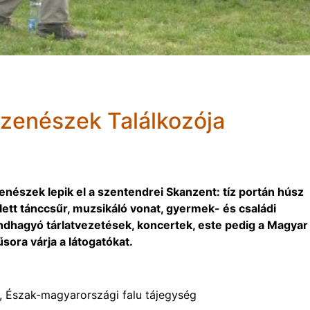
zzenészek Találkozója
nészek lepik el a szentendrei Skanzent: tíz portán húsz
ett tánccsűr, muzsikáló vonat, gyermek- és családi
ndhagyó tárlatvezetések, koncertek, este pedig a Magyar
sora várja a látogatókat.
g, Észak-magyarországi falu tájegység