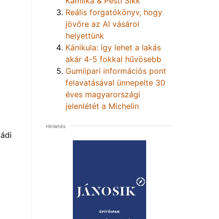
Kamilka & Pesti Sikk
Reális forgatókönyv, hogy
jövőre az AI vásárol
helyettünk
Kánikula: így lehet a lakás
akár 4-5 fokkal hűvösebb
Gumiipari információs pont
felavatásával ünnepelte 30
éves magyarországi
jelenlétét a Michelin
Hirdetés
Mádi