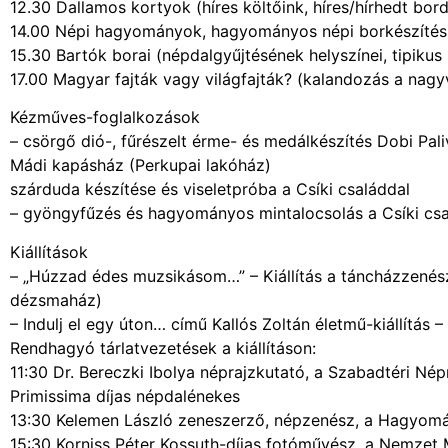
12.30 Dallamos kortyok (híres költőink, híres/hírhedt bord
14.00 Népi hagyományok, hagyományos népi borkészítés
15.30 Bartók borai (népdalgyűjtésének helyszínei, tipikus s
17.00 Magyar fajták vagy világfajták? (kalandozás a nagyv
Kézműves-foglalkozások
– csörgő dió-, fűrészelt érme- és medálkészítés Dobi Pali
Mádi kapásház (Perkupai lakóház)
szárduda készítése és viseletpróba a Csíki családdal
– gyöngyfűzés és hagyományos mintalocsolás a Csíki csa
Kiállítások
– „Húzzad édes muzsikásom…” – Kiállítás a táncházzenés
dézsmaház)
– Indulj el egy úton… című Kallós Zoltán életmű-kiállítás 
Rendhagyó tárlatvezetések a kiállításon:
11:30 Dr. Bereczki Ibolya néprajzkutató, a Szabadtéri Né
Primissima díjas népdalénekes
13:30 Kelemen László zeneszerző, népzenész, a Hagyom
15:30 Korniss Péter Kossuth-díjas fotóművész, a Nemzet