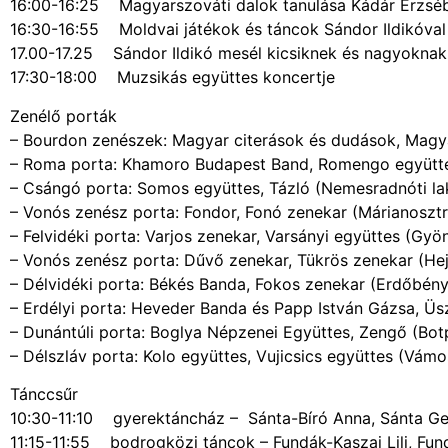
16:00-16:25 Magyarszováti dalok tanulása Kádár Erzsébe
16:30-16:55 Moldvai játékok és táncok Sándor Ildikóval
17.00-17.25 Sándor Ildikó mesél kicsiknek és nagyoknak
17:30-18:00 Muzsikás együttes koncertje
Zenélő porták
– Bourdon zenészek: Magyar citerások és dudások, Magya
– Roma porta: Khamoro Budapest Band, Romengo együtte
– Csángó porta: Somos együttes, Tázló (Nemesradnóti l
– Vonós zenész porta: Fondor, Fonó zenekar (Márianosztr
– Felvidéki porta: Varjos zenekar, Varsányi együttes (Gyö
– Vonós zenész porta: Dűvő zenekar, Tükrös zenekar (Hej
– Délvidéki porta: Békés Banda, Fokos zenekar (Erdőbény
– Erdélyi porta: Heveder Banda és Papp István Gázsa, Üsz
– Dunántúli porta: Boglya Népzenei Együttes, Zengő (Bot
– Délszláv porta: Kolo együttes, Vujicsics együttes (Vám
Tánccsűr
10:30-11:10 gyerektáncház – Sánta-Bíró Anna, Sánta Ger
11:15-11:55 bodrogközi táncok – Fundák-Kaszai Lili, Fund