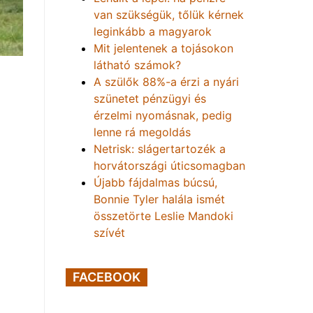
van szükségük, tőlük kérnek
leginkább a magyarok
Mit jelentenek a tojásokon
látható számok?
A szülők 88%-a érzi a nyári
szünetet pénzügyi és
érzelmi nyomásnak, pedig
lenne rá megoldás
Netrisk: slágertartozék a
horvátországi úticsomagban
Újabb fájdalmas búcsú,
Bonnie Tyler halála ismét
összetörte Leslie Mandoki
szívét
FACEBOOK