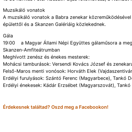
Muzsikáló vonatok
A muzsikáló vonatok a Babra zenekar közreműködésével 9:1
épülettől és a Skanzen Galériáig közlekednek.
Gála
19:00 a Magyar Állami Népi Együttes gálaműsora a meg
Skanzen-Amfiteátrumban
Meghívott zenész és énekes mesterek:
Mohácsi tamburások: Versendi Kovács József és zenekar
Felső-Maros menti vonósok: Horváth Elek (Vajdaszentivá
Erdélyi furulyások: Szántó Ferenc (Magyarbece), Tankó 
Erdélyi énekesek: Kádár Erzsébet (Magyarszovát), Tankó 
Érdekesnek találtad? Oszd meg a Facebookon!