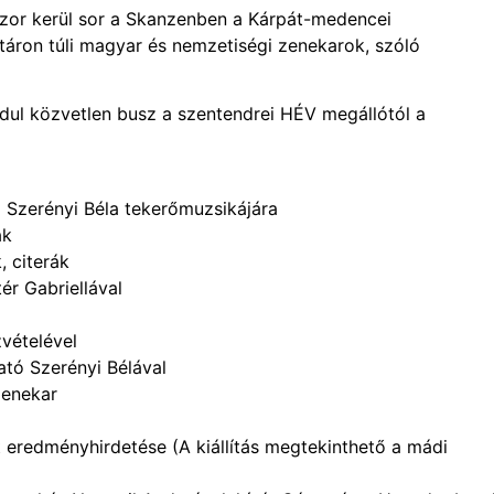
r kerül sor a Skanzenben a Kárpát-medencei
táron túli magyar és nemzetiségi zenekarok, szóló
ndul közvetlen busz a szentendrei HÉV megállótól a
l Szerényi Béla tekerőmuzsikájára
ak
 citerák
ér Gabriellával
vételével
tó Szerényi Bélával
zenekar
eredményhirdetése (A kiállítás megtekinthető a mádi