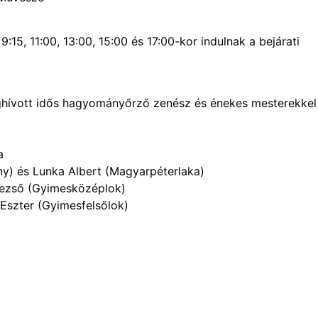
5, 11:00, 13:00, 15:00 és 17:00-kor indulnak a bejárati
hívott idős hagyományőrző zenész és énekes mesterekkel
a
ny) és Lunka Albert (Magyarpéterlaka)
Dezső (Gyimesközéplok)
Eszter (Gyimesfelsőlok)