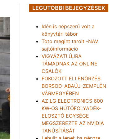
LEGUTÓBBI BEJEGYZÉSEK
Idén is népszerű volt a
könyvtári tábor
Toto megint tarolt -NAV
sajtóinformáció
VIGYÁZAT! ÚJRA
TÁMADNAK AZ ONLINE
CSALÓK
FOKOZOTT ELLENŐRZÉS
BORSOD-ABAÚJ-ZEMPLÉN
VÁRMEGYÉBEN
AZ LG ELECTRONICS 600
KW-OS HŰTŐFOLYADÉK-
ELOSZTÓ EGYSÉGE
MEGSZEREZTE AZ NVIDIA
TANÚSÍTÁSÁT
Lehullt a lepel: ha pénzre