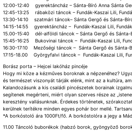
12:00-12:40 gyerektáncház – Sánta-Bíró Anna Sánta Ger
12:45-13:25 rábaközi táncok – Fundák-Kaszai Lili, Fundák
13:30-14:10 szatmári táncok– Sánta Gergő és Sánta-Bíró
14:15-14:55 gyerektáncház – Fundák-Kaszai Lili, Fundák 
15.00-15:40 dél-alföldi táncok – Sánta Gergő és Sánta-B
15:45-16:25 Bukovinai táncok – Fundák-Kaszai Lili, Fundá
16:30-17:10 Mezőségi táncok – Sánta Gergő és Sánta-Bí
17:15-18.00 Györgyfalvi táncok – Fundák-Kaszai Lili, Fun
Borász porta – Hejcei lakóház pincéje
Hogy mi köze a kézműves boroknak a népzenéhez? Ugyanú
és természet viszonyát tárják elénk, mint az a kultúra, ami
Kalandozásunk a kis családi pincészetek borainak izgalma
segítenek megérteni, miért olyan szerves része az „isten
keresztény vallásunknak. Érdekes történetek, szórakozt
kerülnek terítékre minden egyes pohár bor mellé. Tartsan
*A borkóstoló ára 1000Ft/fő. A borkóstolóra a jegy a Má
11.00 Táncoló buborékok (habzó borok, gyöngyöző boro