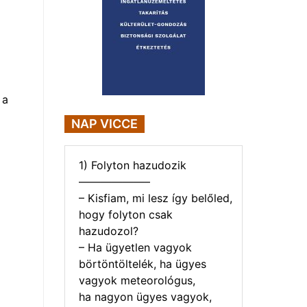
 a
NAP VICCE
1) Folyton hazudozik
——————–
– Kisfiam, mi lesz így belőled,
hogy folyton csak
hazudozol?
– Ha ügyetlen vagyok
börtöntöltelék, ha ügyes
vagyok meteorológus,
ha nagyon ügyes vagyok,