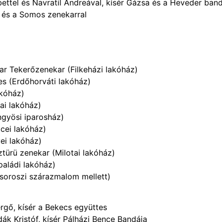
ttel és Navratil Andreával, kísér Gázsa és a Heveder ban
 és a Somos zenekarral
r Tekerőzenekar (Filkeházi lakóház)
s (Erdőhorváti lakóház)
akóház)
ai lakóház)
ngyösi iparosház)
cei lakóház)
ei lakóház)
türü zenekar (Milotai lakóház)
paládi lakóház)
osoroszi szárazmalom mellett)
gő, kísér a Bekecs együttes
ák Kristóf, kísér Pálházi Bence Bandája