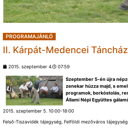
PROGRAMAJÁNLÓ
II. Kárpát-Medencei Tánchá
2015. szeptember 4.
07:59
Szeptember 5-én újra népze
zenekar húzza majd, s emell
programok, borkóstolás, re
Állami Népi Együttes gálamű
2015. szeptember 5. 10:00-18:00
Felső-Tiszavidék tájegység, Felföldi mezőváros tájegysé