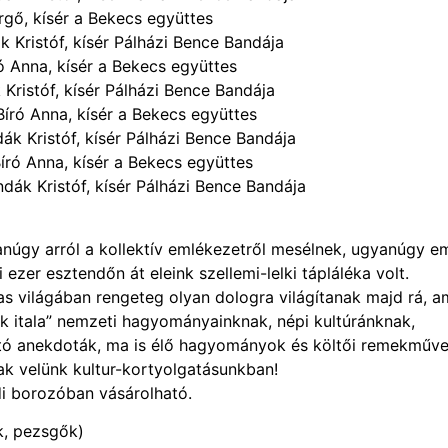
gő, kísér a Bekecs együttes
 Kristóf, kísér Pálházi Bence Bandája
 Anna, kísér a Bekecs együttes
Kristóf, kísér Pálházi Bence Bandája
író Anna, kísér a Bekecs együttes
k Kristóf, kísér Pálházi Bence Bandája
ró Anna, kísér a Bekecs együttes
dák Kristóf, kísér Pálházi Bence Bandája
gy arról a kollektív emlékezetről mesélnek, ugyanúgy e
 ezer esztendőn át eleink szellemi-lelki tápláléka volt.
s világában rengeteg olyan dologra világítanak majd rá, a
ek itala” nemzeti hagyományainknak, népi kultúránknak,
ató anekdoták, ma is élő hagyományok és költői remekműv
ak velünk kultur-kortyolgatásunkban!
di borozóban vásárolható.
k, pezsgők)