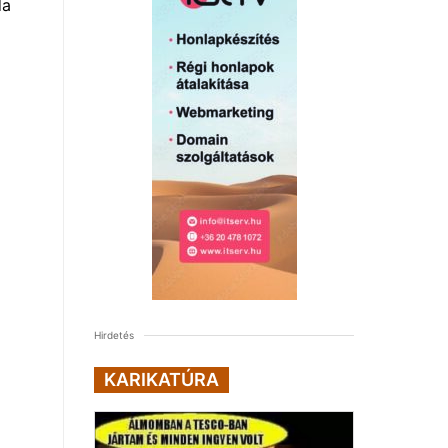
da
Hirdetés
KARIKATÚRA