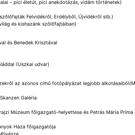
alai – pici életút, pici anekdotázás, vidám történetek)
zőlőfajták Felvidékről, Erdélyből, Újvidékről stb.)
ilág és kishazánk szőlőfajtáiban)
val és Benedek Krisztával
láddal (Uszkai udvar)
zekről az azonos című fotópályázat legjobb alkotásaiból(
– Skanzen Galéria
prajzi Múzeum főigazgató-helyettese és Petrás Mária Prima
ányok Háza főigazgatója
 Művésze