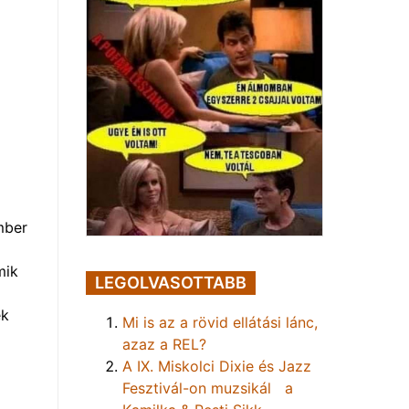
mber
mik
LEGOLVASOTTABB
ek
Mi is az a rövid ellátási lánc,
azaz a REL?
A IX. Miskolci Dixie és Jazz
Fesztivál-on muzsikál a