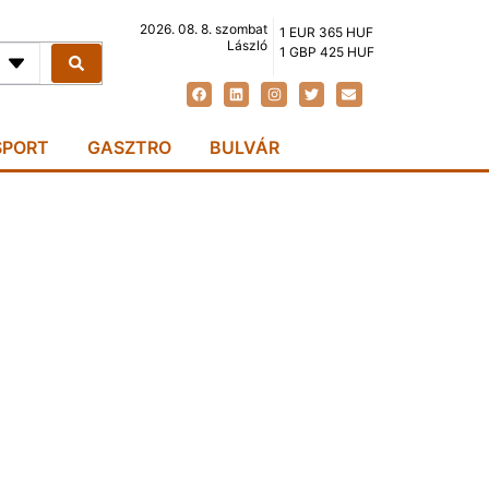
2026. 08. 8. szombat
1 EUR 365 HUF
László
1 GBP 425 HUF
SPORT
GASZTRO
BULVÁR