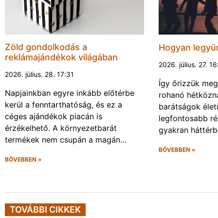
Zöld gondolkodás a
Hogyan legyün
reklámajándékok világában
2026. július. 27. 16
2026. július. 28. 17:31
Így őrizzük meg
Napjainkban egyre inkább előtérbe
rohanó hétköz
kerül a fenntarthatóság, és ez a
barátságok élet
céges ajándékok piacán is
legfontosabb ré
érzékelhető. A környezetbarát
gyakran háttérb
termékek nem csupán a magán…
BŐVEBBEN »
BŐVEBBEN »
TOVÁBBI CIKKEK