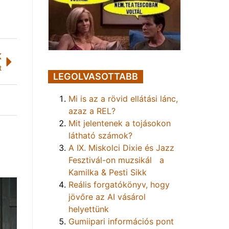
K
t
LEGOLVASOTTABB
Mi is az a rövid ellátási lánc,
azaz a REL?
Mit jelentenek a tojásokon
látható számok?
A IX. Miskolci Dixie és Jazz
Fesztivál-on muzsikál a
Kamilka & Pesti Sikk
Reális forgatókönyv, hogy
jövőre az AI vásárol
helyettünk
Gumiipari információs pont