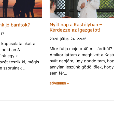
Nyílt nap a Kastélyban –
k jó barátok?
Kérdezze az Igazgatót!
:17
2026. július. 24. 22:35
 kapcsolatainkat a
Mire futja majd a 40 milliárdból?
napokban A
Amikor láttam a meghívót a Kast
ünk egyik
nyílt napjára, úgy gondoltam, ho
szét teszik ki, mégis
annyian leszünk gödöllőiek, hogy
e szorulnak …
sem fér…
BŐVEBBEN »