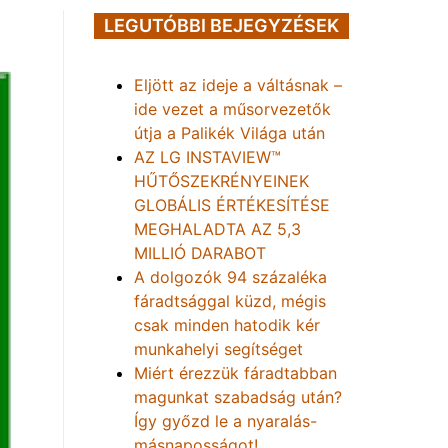
LEGUTÓBBI BEJEGYZÉSEK
Eljött az ideje a váltásnak –
ide vezet a műsorvezetők
útja a Palikék Világa után
AZ LG INSTAVIEW™
HŰTŐSZEKRÉNYEINEK
GLOBÁLIS ÉRTÉKESÍTÉSE
MEGHALADTA AZ 5,3
MILLIÓ DARABOT
A dolgozók 94 százaléka
fáradtsággal küzd, mégis
csak minden hatodik kér
munkahelyi segítséget
Miért érezzük fáradtabban
magunkat szabadság után?
Így győzd le a nyaralás-
másnaposságot!