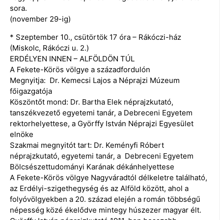
sora.
(november 29-ig)
* Szeptember 10., csütörtök 17 óra – Rákóczi-ház
(Miskolc, Rákóczi u. 2.)
ERDÉLYEN INNEN – ALFÖLDÖN TÚL
A Fekete-Körös völgye a századfordulón
Megnyitja: Dr. Kemecsi Lajos a Néprajzi Múzeum
főigazgatója
Köszöntőt mond: Dr. Bartha Elek néprajzkutató,
tanszékvezető egyetemi tanár, a Debreceni Egyetem
rektorhelyettese, a Györffy István Néprajzi Egyesület
elnöke
Szakmai megnyitót tart: Dr. Keményfi Róbert
néprajzkutató, egyetemi tanár, a Debreceni Egyetem
Bölcsészettudományi Karának dékánhelyettese
A Fekete-Körös völgye Nagyváradtól délkeletre található,
az Erdélyi-szigethegység és az Alföld között, ahol a
folyóvölgyekben a 20. század elején a román többségű
népesség közé ékelődve mintegy húszezer magyar élt.