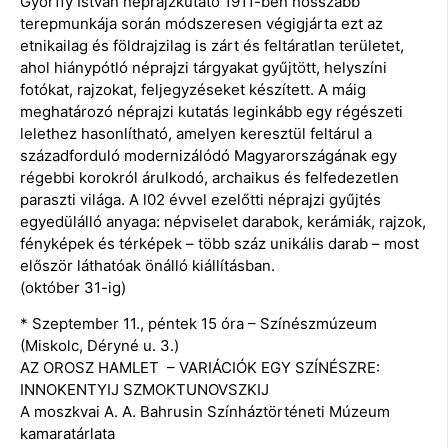
Györffy István néprajzkutató 1911-ben hosszabb
terepmunkája során módszeresen végigjárta ezt az
etnikailag és földrajzilag is zárt és feltáratlan területet,
ahol hiánypótló néprajzi tárgyakat gyűjtött, helyszíni
fotókat, rajzokat, feljegyzéseket készített. A máig
meghatározó néprajzi kutatás leginkább egy régészeti
lelethez hasonlítható, amelyen keresztül feltárul a
századforduló modernizálódó Magyarországának egy
régebbi korokról árulkodó, archaikus és felfedezetlen
paraszti világa. A l02 évvel ezelőtti néprajzi gyűjtés
egyedülálló anyaga: népviselet darabok, kerámiák, rajzok,
fényképek és térképek – több száz unikális darab – most
először láthatóak önálló kiállításban.
(október 31-ig)
* Szeptember 11., péntek 15 óra – Színészmúzeum
(Miskolc, Déryné u. 3.)
AZ OROSZ HAMLET – VARIÁCIÓK EGY SZÍNÉSZRE:
INNOKENTYIJ SZMOKTUNOVSZKIJ
A moszkvai A. A. Bahrusin Színháztörténeti Múzeum
kamaratárlata