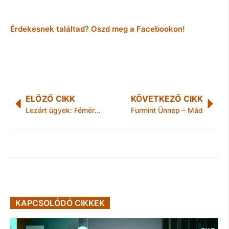
Érdekesnek találtad? Oszd meg a Facebookon!
ELŐZŐ CIKK
KÖVETKEZŐ CIKK
Lezárt ügyek: Fémért tört be
Furmint Ünnep – Mád
KAPCSOLÓDÓ CIKKEK