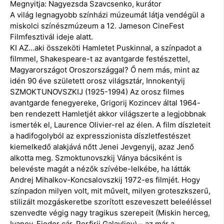
Megnyitja: Nagyezsda Szavcsenko, kurátor
A világ legnagyobb színházi múzeumát látja vendégül a
miskolci színészmúzeum a 12. Jameson CineFest
Filmfesztivál ideje alatt.
KI AZ…aki összeköti Hamletet Puskinnal, a színpadot a
filmmel, Shakespeare-t az avantgarde festészettel,
Magyarországot Oroszországgal? Ő nem más, mint az
idén 90 éve született orosz világsztár, Innokentyij
SZMOKTUNOVSZKIJ (1925-1994) Az orosz filmes
avantgarde fenegyereke, Grigorij Kozincev által 1964-
ben rendezett Hamletjét akkor világszerte a legjobbnak
ismerték el, Laurence Olivier-rel az élen. A film díszleteit
a hadifogolyból az expresszionista díszletfestészet
kiemelkedő alakjává nőtt Jenei Jevgenyij, azaz Jenő
alkotta meg. Szmoktunovszkij Ványa bácsiként is
belevéste magát a nézők szívébe-lelkébe, ha látták
Andrej Mihalkov-Koncsalovszkij 1972-es filmjét. Hogy
színpadon milyen volt, mit művelt, milyen groteszkszerű,
stilizált mozgáskeretbe szorított eszeveszett beleéléssel
szenvedte végig nagy tragikus szerepeit (Miskin herceg,
Ivanov, Fjodor cár, Porfirij Galavljov) – az már a