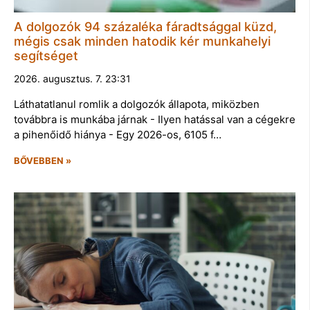
A dolgozók 94 százaléka fáradtsággal küzd,
mégis csak minden hatodik kér munkahelyi
segítséget
2026. augusztus. 7. 23:31
Láthatatlanul romlik a dolgozók állapota, miközben
továbbra is munkába járnak - Ilyen hatással van a cégekre
a pihenőidő hiánya - Egy 2026-os, 6105 f…
BŐVEBBEN »