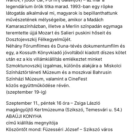
legendárium örök titka marad. 1993-ban egy röpke
látogatás alkalmával mi, magyarok is bepillanthattunk
művészetének mélységeibe, amikor a Madách
Kamaraszínházban, illetve a Merlin színpadán egymaga
teremtette újjá Mozart és Salieri puskini hőseit és
Dosztojevszkij Félkegyelműjét.
Néhány Fórumfilmes és Duna-tévés dokumentumfilm és
egy, a Kossuth Könyvkiadó jóvoltából kiadott díszes kötet
után ez a kis villámkiállítás emlékeztet minket
Szmoktunovszkij izgalmas, különös alakjára a Miskolci
Színháztörténeti Múzeum és a moszkvai Bahrusin
Színházi Múzeum, valamint a CineFest
közös együttműködése révén.
(szeptember 19-ig)
Szeptember 11., péntek 16 óra – Zsiga László
magángyűjtő Kertmúzeuma (Szikszó, Temesvári u. 54.)
ABAÚJI KONYHA
című kiállítás megnyitója
Köszöntőt mond: Füzesséri József – Szikszó város