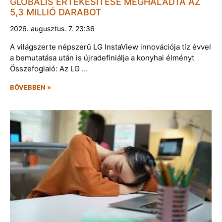
GLOBÁLIS ÉRTÉKESÍTÉSE MEGHALADTA AZ
5,3 MILLIÓ DARABOT
2026. augusztus. 7. 23:36
A világszerte népszerű LG InstaView innovációja tíz évvel
a bemutatása után is újradefiniálja a konyhai élményt
Összefoglaló: Az LG …
BŐVEBBEN »