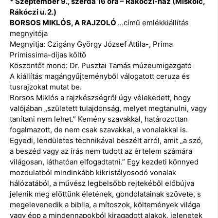
* Szeptember 9., szerda 16 óra – Rákóczi-ház (Miskolc,
Rákóczi u. 2.)
BORSOS MIKLÓS, A RAJZOLÓ
…című emlékkiállítás
megnyitója
Megnyitja: Czigány György József Attila-, Prima
Primissima-díjas költő
Köszöntőt mond: Dr. Pusztai Tamás múzeumigazgató
A kiállítás magángyűjteményből válogatott ceruza és
tusrajzokat mutat be.
Borsos Miklós a rajzkészségről úgy vélekedett, hogy
valójában „született tulajdonság, melyet megtanulni, vagy
tanítani nem lehet.” Kemény szavakkal, határozottan
fogalmazott, de nem csak szavakkal, a vonalakkal is.
Egyedi, lendületes technikával beszélt arról, amit „a szó,
a beszéd vagy az írás nem tudott az értelem számára
világosan, láthatóan elfogadtatni.” Egy kezdeti könnyed
mozdulatból mindinkább kikristályosodó vonalak
hálózatából, a művész legbelsőbb rejtekéből előbújva
jelenik meg előttünk életének, gondolatainak szövete, s
megelevenedik a biblia, a mítoszok, költemények világa
vagy épp a mindennapokból kiragadott alakok, jelenetek