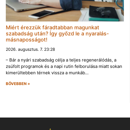
Miért érezzük fáradtabban magunkat
szabadság után? Így győzd le a nyaralás-
másnaposságot!
2026. augusztus. 7. 23:28
– Bár a nyári szabadság célja a teljes regenerálódás, a
zsúfolt programok és a napi rutin felborulása miatt sokan
kimerültebben térnek vissza a munkáb…
BŐVEBBEN »