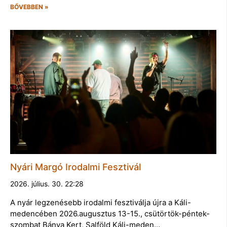
BŐVEBBEN »
Nyári Margó Irodalmi Fesztivál
2026. július. 30. 22:28
A nyár legzenésebb irodalmi fesztiválja újra a Káli-
medencében 2026.augusztus 13-15., csütörtök-péntek-
szombat Bánya Kert, Salföld Káli-meden…