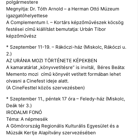
polgármestere
Megnyitja: Dr. Tóth Arnold – a Herman Ottó Múzeum
igazgatóhelyettese
A Complementum I. – Kortárs képzőművészek köcsög
festései című kiállítást bemutatja: Urbán Tibor
képzőművész
* Szeptember 11-19. – Rákóczi-ház (Miskolc, Rákóczi u.
2.)
AZ URÁNIA MOZI TÖRTÉNETE KÉPEKBEN
A kamaratárlat „könyvvetítésre” is invitál, Béres Beáta:
Memento mozi című könyvét vetített formában lehet
olvasni a Cinefest ideje alatt.
(A CineFesttel közös szervezésben)
* Szeptember 11., péntek 17 óra – Feledy-ház (Miskolc,
Deák tér 3.)
IRODALMI FONÓ
Téma: A népmesék
A Gömörország Regionális Kulturális Egyesület és a
Múzsák Kertje Alapítvány szervezésében