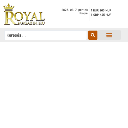
2026. 08. 7. péntek
1 EUR 365 HUF
Ibolya
1 GBP 425 HUF