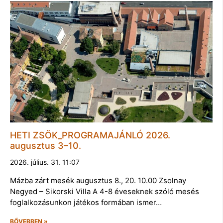
HETI ZSÖK_PROGRAMAJÁNLÓ 2026.
augusztus 3–10.
2026. július. 31. 11:07
Mázba zárt mesék augusztus 8., 20. 10.00 Zsolnay
Negyed – Sikorski Villa A 4-8 éveseknek szóló mesés
foglalkozásunkon játékos formában ismer…
BŐVEBBEN »