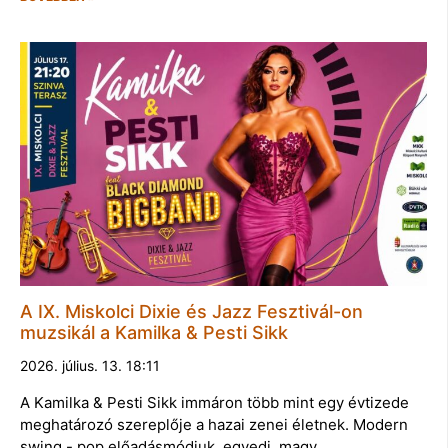
A IX. Miskolci Dixie és Jazz Fesztivál-on
muzsikál a Kamilka & Pesti Sikk
2026. július. 13. 18:11
A Kamilka & Pesti Sikk immáron több mint egy évtizede
meghatározó szereplője a hazai zenei életnek. Modern
swing - pop előadásmódjuk, egyedi, magy…