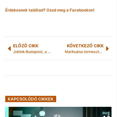
Érdekesnek találtad? Oszd meg a Facebookon!
ELŐZŐ CIKK
KÖVETKEZŐ CIKK
Jobbik:Budapest, a káosz fővárosa
Marihuána termesztőket fogtak el a rendőrök
KAPCSOLÓDÓ CIKKEK