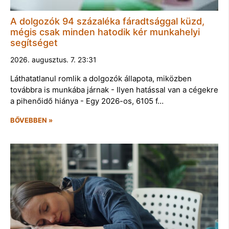
A dolgozók 94 százaléka fáradtsággal küzd,
mégis csak minden hatodik kér munkahelyi
segítséget
2026. augusztus. 7. 23:31
Láthatatlanul romlik a dolgozók állapota, miközben
továbbra is munkába járnak - Ilyen hatással van a cégekre
a pihenőidő hiánya - Egy 2026-os, 6105 f…
BŐVEBBEN »