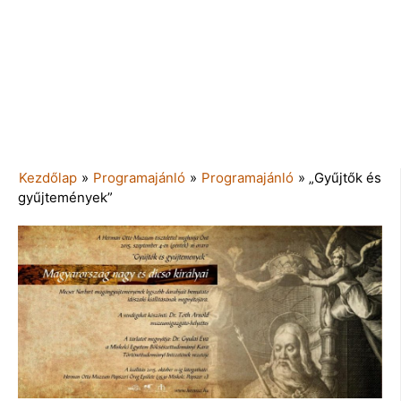
Kezdőlap
»
Programajánló
»
Programajánló
»
„Gyűjtők és
gyűjtemények”