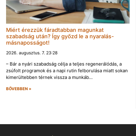
Miért érezzük fáradtabban magunkat
szabadság után? Így győzd le a nyaralás-
másnaposságot!
2026. augusztus. 7. 23:28
– Bár a nyári szabadság célja a teljes regenerálódás, a
zsúfolt programok és a napi rutin felborulása miatt sokan
kimerültebben térnek vissza a munkáb…
BŐVEBBEN »