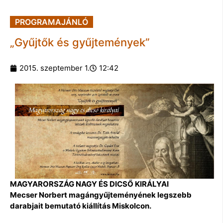
PROGRAMAJÁNLÓ
„Gyűjtők és gyűjtemények”
2015. szeptember 1.
12:42
MAGYARORSZÁG NAGY ÉS DICSŐ KIRÁLYAI
Mecser Norbert magángyűjteményének legszebb
darabjait bemutató kiállítás Miskolcon.