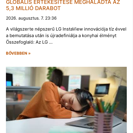
GLOBÁLIS ÉRTÉKESÍTÉSE MEGHALADTA AZ
5,3 MILLIÓ DARABOT
2026. augusztus. 7. 23:36
A világszerte népszerű LG InstaView innovációja tíz évvel
a bemutatása után is újradefiniálja a konyhai élményt
Összefoglaló: Az LG …
BŐVEBBEN »