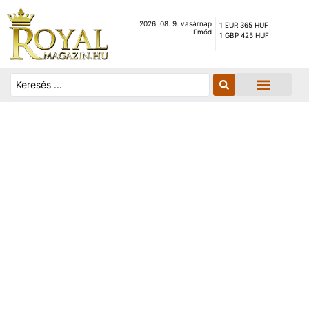
2026. 08. 9. vasárnap
1 EUR 365 HUF
Emőd
1 GBP 425 HUF