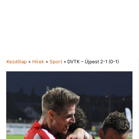
Kezdőlap
»
Hírek
»
Sport
»
DVTK – Újpest 2-1 (0-1)