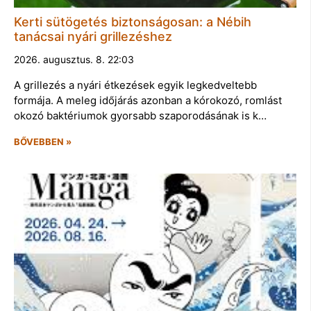
Kerti sütögetés biztonságosan: a Nébih
tanácsai nyári grillezéshez
2026. augusztus. 8. 22:03
A grillezés a nyári étkezések egyik legkedveltebb
formája. A meleg időjárás azonban a kórokozó, romlást
okozó baktériumok gyorsabb szaporodásának is k…
BŐVEBBEN »