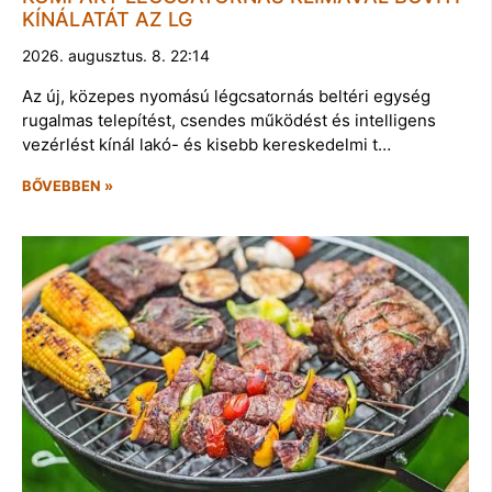
KÍNÁLATÁT AZ LG
2026. augusztus. 8. 22:14
Az új, közepes nyomású légcsatornás beltéri egység
rugalmas telepítést, csendes működést és intelligens
vezérlést kínál lakó- és kisebb kereskedelmi t…
BŐVEBBEN »