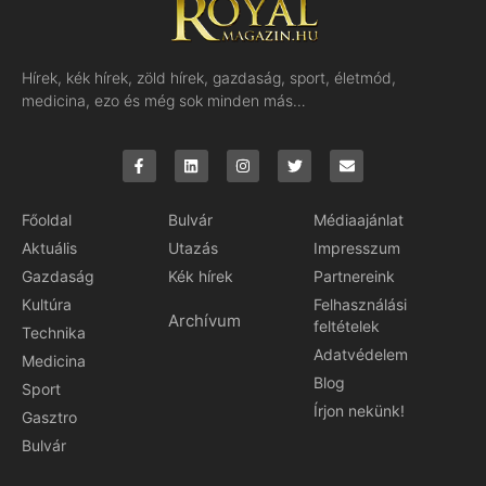
Hírek, kék hírek, zöld hírek, gazdaság, sport, életmód,
medicina, ezo és még sok minden más…
Főoldal
Bulvár
Médiaajánlat
Aktuális
Utazás
Impresszum
Gazdaság
Kék hírek
Partnereink
Kultúra
Felhasználási
Archívum
feltételek
Technika
Adatvédelem
Medicina
Blog
Sport
Írjon nekünk!
Gasztro
Bulvár