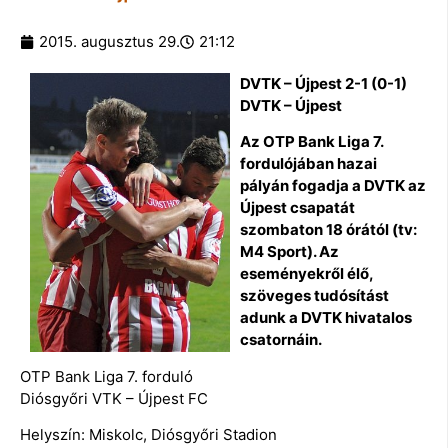
2015. augusztus 29.
21:12
DVTK – Újpest 2-1 (0-1)
DVTK – Újpest
Az OTP Bank Liga 7.
fordulójában hazai
pályán fogadja a DVTK az
Újpest csapatát
szombaton 18 órától (tv:
M4 Sport). Az
eseményekről élő,
szöveges tudósítást
adunk a DVTK hivatalos
csatornáin.
OTP Bank Liga 7. forduló
Diósgyőri VTK – Újpest FC
Helyszín: Miskolc, Diósgyőri Stadion