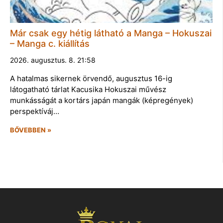
Már csak egy hétig látható a Manga – Hokuszai
– Manga c. kiállítás
2026. augusztus. 8. 21:58
A hatalmas sikernek örvendő, augusztus 16-ig
látogatható tárlat Kacusika Hokuszai művész
munkásságát a kortárs japán mangák (képregények)
perspektíváj…
BŐVEBBEN »