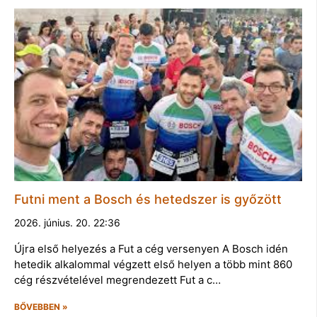
Futni ment a Bosch és hetedszer is győzött
2026. június. 20. 22:36
Újra első helyezés a Fut a cég versenyen A Bosch idén
hetedik alkalommal végzett első helyen a több mint 860
cég részvételével megrendezett Fut a c…
BŐVEBBEN »