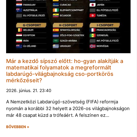
Már a kezdő sípszó előtt: ho-gyan alakítják a
matematikai folyamatok a megreformált
labdarúgó-világbajnokság cso-portkörös
mérkőzéseit?
2026. június. 21. 23:40
A Nemzetközi Labdarúgó-szövetség (FIFA) reformja
nyomán a korábbi 32 helyett a 2026-os világbajnokságon
már 48 csapat küzd a trófeáért. A felszínen ez…
BŐVEBBEN »