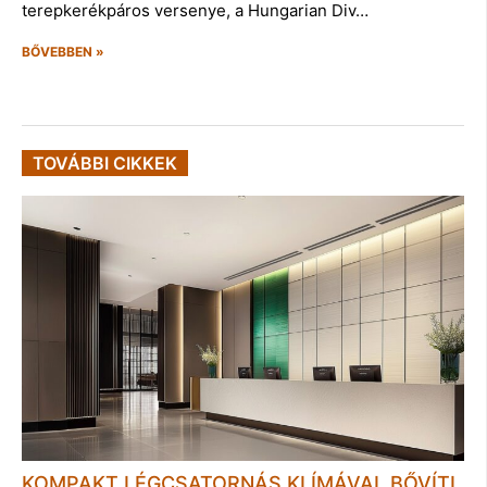
terepkerékpáros versenye, a Hungarian Div…
BŐVEBBEN »
TOVÁBBI CIKKEK
KOMPAKT LÉGCSATORNÁS KLÍMÁVAL BŐVÍTI