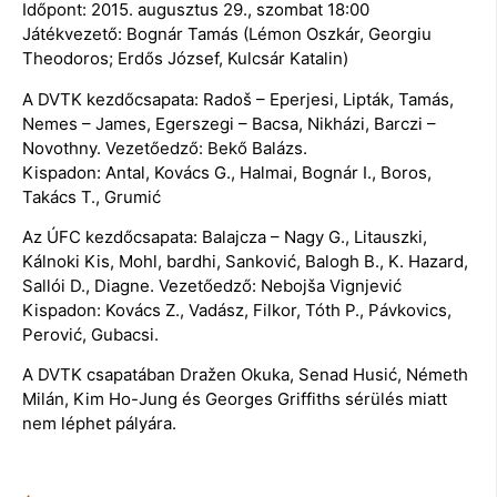
Időpont: 2015. augusztus 29., szombat 18:00
Játékvezető: Bognár Tamás (Lémon Oszkár, Georgiu
Theodoros; Erdős József, Kulcsár Katalin)
A DVTK kezdőcsapata: Radoš – Eperjesi, Lipták, Tamás,
Nemes – James, Egerszegi – Bacsa, Nikházi, Barczi –
Novothny. Vezetőedző: Bekő Balázs.
Kispadon: Antal, Kovács G., Halmai, Bognár I., Boros,
Takács T., Grumić
Az ÚFC kezdőcsapata: Balajcza – Nagy G., Litauszki,
Kálnoki Kis, Mohl, bardhi, Sanković, Balogh B., K. Hazard,
Sallói D., Diagne. Vezetőedző: Nebojša Vignjević
Kispadon: Kovács Z., Vadász, Filkor, Tóth P., Pávkovics,
Perović, Gubacsi.
A DVTK csapatában Dražen Okuka, Senad Husić, Németh
Milán, Kim Ho-Jung és Georges Griffiths sérülés miatt
nem léphet pályára.