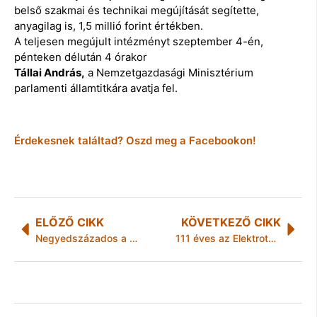
belső szakmai és technikai megújítását segítette,
anyagilag is, 1,5 millió forint értékben.
A teljesen megújult intézményt szeptember 4-én,
pénteken délután 4 órakor
Tállai András,
a Nemzetgazdasági Minisztérium
parlamenti államtitkára avatja fel.
Érdekesnek találtad? Oszd meg a Facebookon!
ELŐZŐ CIKK
KÖVETKEZŐ CIKK
Negyedszázados a Brókerképző
111 éves az Elektrotechnikai-Elektronikai Intézeti Tanszék