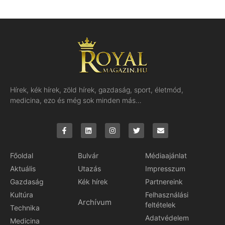
Hírek, kék hírek, zöld hírek, gazdaság, sport, életmód,
medicina, ezo és még sok minden más…
Főoldal
Bulvár
Médiaajánlat
Aktuális
Utazás
Impresszum
Gazdaság
Kék hírek
Partnereink
Kultúra
Felhasználási
Archívum
feltételek
Technika
Adatvédelem
Medicina