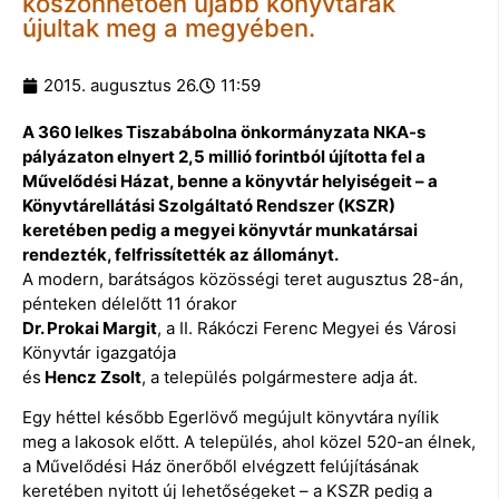
köszönhetően újabb könyvtárak
újultak meg a megyében.
2015. augusztus 26.
11:59
A 360 lelkes Tiszabábolna önkormányzata NKA-s
pályázaton elnyert 2,5 millió forintból újította fel a
Művelődési Házat, benne a könyvtár helyiségeit – a
Könyvtárellátási Szolgáltató Rendszer (KSZR)
keretében pedig a megyei könyvtár munkatársai
rendezték, felfrissítették az állományt.
A modern, barátságos közösségi teret augusztus 28-án,
pénteken délelőtt 11 órakor
Dr. Prokai Margit
, a II. Rákóczi Ferenc Megyei és Városi
Könyvtár igazgatója
és
Hencz Zsolt
, a település polgármestere adja át.
Egy héttel később Egerlövő megújult könyvtára nyílik
meg a lakosok előtt. A település, ahol közel 520-an élnek,
a Művelődési Ház önerőből elvégzett felújításának
keretében nyitott új lehetőségeket – a KSZR pedig a