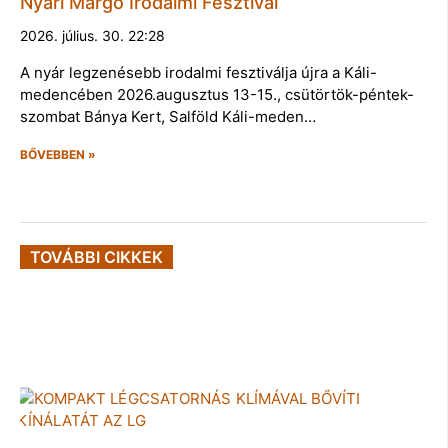
Nyári Margó Irodalmi Fesztivál
2026. július. 30. 22:28
A nyár legzenésebb irodalmi fesztiválja újra a Káli-
medencében 2026.augusztus 13-15., csütörtök-péntek-
szombat Bánya Kert, Salföld Káli-meden…
BŐVEBBEN »
TOVÁBBI CIKKEK