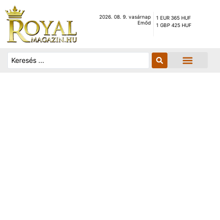
2026. 08. 9. vasárnap
1 EUR 365 HUF
Emőd
1 GBP 425 HUF