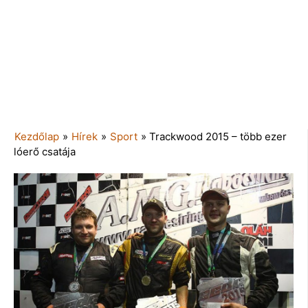
Kezdőlap
»
Hírek
»
Sport
»
Trackwood 2015 – több ezer
lóerő csatája