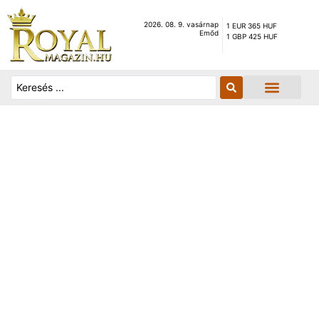
2026. 08. 9. vasárnap
1 EUR 365 HUF
Emőd
1 GBP 425 HUF