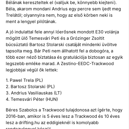
Bélának kereszteltek el (valljuk be, könnyebb kiejteni).
Béla, akarom mondani Andrius egy percre sem ijedt meg
Trelától; olyannyira nem, hogy az első körben neki is
ment a lengyel pilótának.
A jó indulattal fele annyi lóerősnek mondott E30 volánja
mögött ülő Temesvári Peti és a Grózinger Zsoltit
búcsúztató Bartosz Stolarski csatáját mindenki üvöltve
tapsolta meg. Bár Peti nem állhatott fel a dobogóra, a
több ezer néző bíztatása és gratulációja biztosan az egyik
legszebb emléke marad. A Zestino-EEDC-Trackwood
legjobbjai végül ők lettek:
1. Pawel Trela (PL)
2. Bartosz Stolarski (PL)
3. Andrius Vasiliauskas (LT)
4. Temesvári Péter (HUN)
Béres Szabolcs a Trackwood tulajdonosa azt ígérte, hogy
2016-ban, amikor is 5 éves lesz a Trackwood és 10 éves
lesz a drifting.hu az eddigieknél is komolyabb
rendezvénnyel készül.