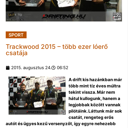
SPORT
Trackwood 2015 – több ezer lóerő
csatája
2015. augusztus 24.
06:52
A drift kis hazánkban már
több mint tíz éves múltra
tekint vissza. Már nem
hátul kullogunk, hanem a
legjobbak között vannak
pilótáink. Láttunk már sok
csatát, rengeteg erős
autót és ügyes kezű versenyzőt, így egyre nehezebb