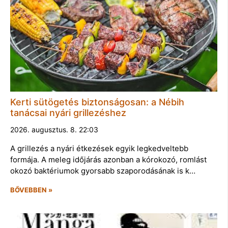
Kerti sütögetés biztonságosan: a Nébih
tanácsai nyári grillezéshez
2026. augusztus. 8. 22:03
A grillezés a nyári étkezések egyik legkedveltebb
formája. A meleg időjárás azonban a kórokozó, romlást
okozó baktériumok gyorsabb szaporodásának is k…
BŐVEBBEN »