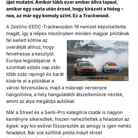
újat mutatni. Amikor több ezer ember állva tapsol,
amikor egy csata után érzed, hogy kirázott a hideg –
nos, az már egy komoly szint. Ez a Trackwood.
A Zestino-EEDC-Trackwoodon 16 nemzet képviseltette
magát, így a népes mezőnyben
minden magyar pilótának
fel kellett kötnie az
overállját ahhoz, hogy
felvehesse a kesztyűt
Európa legjobbjaival. A
szombati edzés nap után
több száz rajongó és barát
kísérte el a pilótákat a
városi felvonulásra, majd a másnapi versenyre
hangolódva, a hely hangulatától átszellemülve nézték,
amint az atya megáldja autóikat.
Már a Street és a Semi-Pro kategória csatái is nagyon
keményre sikeredtek, hiszen nehezítettek a feladaton az
égiek: egy kis esővel fűszerezték az amúgy is igen nehéz
feladatot. Bár sok külföldi pilóta indult street