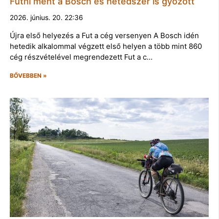
Futni ment a Bosch és hetedszer is győzött
2026. június. 20. 22:36
Újra első helyezés a Fut a cég versenyen A Bosch idén
hetedik alkalommal végzett első helyen a több mint 860
cég részvételével megrendezett Fut a c…
BŐVEBBEN »