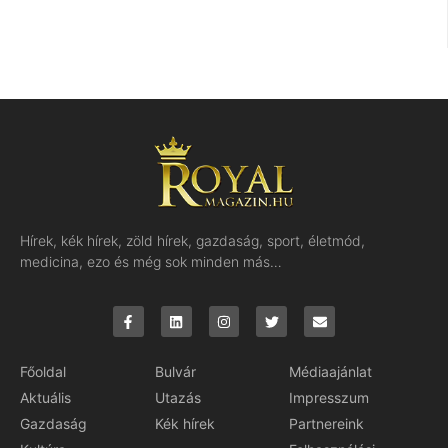
Hírek, kék hírek, zöld hírek, gazdaság, sport, életmód,
medicina, ezo és még sok minden más…
Főoldal
Bulvár
Médiaajánlat
Aktuális
Utazás
Impresszum
Gazdaság
Kék hírek
Partnereink