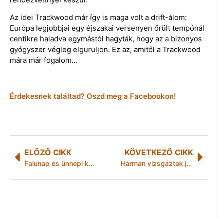
Az idei Trackwood már így is maga volt a drift-álom:
Európa legjobbjai egy éjszakai versenyen őrült tempónál
centikre haladva egymástól hagyták, hogy az a bizonyos
gyógyszer végleg elguruljon. Ez az, amitől a Trackwood
mára már fogalom…
Érdekesnek találtad? Oszd meg a Facebookon!
ELŐZŐ CIKK
KÖVETKEZŐ CIKK
Falunap és ünnepi kenyérszentelés Tardon
Hárman vizsgáztak jelesre Budapesten