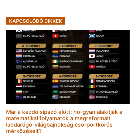
KAPCSOLÓDÓ CIKKEK
Már a kezdő sípszó előtt: ho-gyan alakítják a
matematikai folyamatok a megreformált
labdarúgó-világbajnokság cso-portkörös
mérkőzéseit?