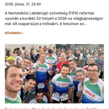
2026. június. 21. 23:40
A Nemzetközi Labdarúgó-szövetség (FIFA) reformja
nyomán a korábbi 32 helyett a 2026-os világbajnokságon
már 48 csapat küzd a trófeáért. A felszínen ez…
BŐVEBBEN »