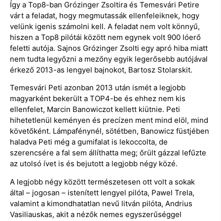
Így a Top8-ban Grózinger Zsoltira és Temesvári Petire
várt a feladat, hogy megmutassák ellenfeleiknek, hogy
velünk igenis számolni kell. A feladat nem volt könnyű,
hiszen a Top8 pilótái között nem egynek volt 900 lóerő
feletti autója. Sajnos Grózinger Zsolti egy apró hiba miatt
nem tudta legyőzni a mezőny egyik legerősebb autójával
érkező 2013-as lengyel bajnokot, Bartosz Stolarskit.
Temesvári Peti azonban 2013 után ismét a legjobb
magyarként bekerült a TOP4-be és ehhez nem kis
ellenfelet, Marcin Banowiczot kellett kiütnie. Peti
hihetetlenül keményen és precízen ment mind elöl, mind
követőként. Lámpafénynél, sötétben, Banowicz füstjében
haladva Peti még a gumifalat is lekoccolta, de
szerencsére a fal sem állíthatta meg; őrült gázzal lefűzte
az utolsó ívet is és bejutott a legjobb négy közé.
A legjobb négy között természetesen ott volt a sokak
által – jogosan – istenített lengyel pilóta, Pawel Trela,
valamint a kimondhatatlan nevű litván pilóta, Andrius
Vasiliauskas, akit a nézők nemes egyszerűséggel