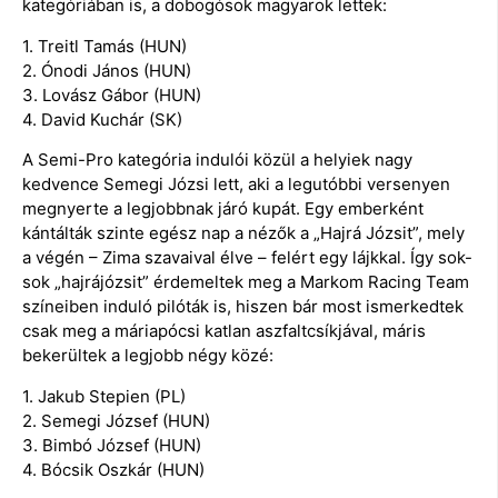
kategóriában is, a dobogósok magyarok lettek:
1. Treitl Tamás (HUN)
2. Ónodi János (HUN)
3. Lovász Gábor (HUN)
4. David Kuchár (SK)
A Semi-Pro kategória indulói közül a helyiek nagy
kedvence Semegi Józsi lett, aki a legutóbbi versenyen
megnyerte a legjobbnak járó kupát. Egy emberként
kántálták szinte egész nap a nézők a „Hajrá Józsit”, mely
a végén – Zima szavaival élve – felért egy lájkkal. Így sok-
sok „hajrájózsit” érdemeltek meg a Markom Racing Team
színeiben induló pilóták is, hiszen bár most ismerkedtek
csak meg a máriapócsi katlan aszfaltcsíkjával, máris
bekerültek a legjobb négy közé:
1. Jakub Stepien (PL)
2. Semegi József (HUN)
3. Bimbó József (HUN)
4. Bócsik Oszkár (HUN)