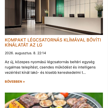
KOMPAKT LÉGCSATORNÁS KLÍMÁVAL BŐVÍTI
KÍNÁLATÁT AZ LG
2026. augusztus. 8. 22:14
Az új, közepes nyomású légcsatornás beltéri egység
rugalmas telepítést, csendes működést és intelligens
vezérlést kínál lakó- és kisebb kereskedelmi t…
BŐVEBBEN »