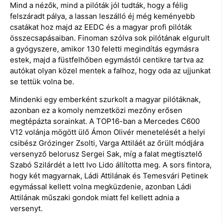
Mind a nézők, mind a pilóták jól tudták, hogy a félig
felszáradt pálya, a lassan leszálló éj még keményebb
csatákat hoz majd az EEDC és a magyar profi pilóták
összecsapásaiban. Finoman szólva sok pilótának elgurult
a gyógyszere, amikor 130 feletti megindítás egymásra
estek, majd a füstfelhőben egymástól centikre tartva az
autókat olyan közel mentek a falhoz, hogy oda az ujjunkat
se tettük volna be.
Mindenki egy emberként szurkolt a magyar pilótáknak,
azonban ez a komoly nemzetközi mezőny erősen
megtépázta sorainkat. A TOP16-ban a Mercedes C600
V12 volánja mögött ülő Ámon Olivér menetelését a helyi
csibész Grózinger Zsolti, Varga Attiláét az őrült módjára
versenyző belorusz Sergei Sak, míg a falat megtisztelő
Szabó Szilárdét a lett Ivo Lido állította meg. A sors fintora,
hogy két magyarnak, Ládi Attilának és Temesvári Petinek
egymással kellett volna megküzdenie, azonban Ládi
Attilának műszaki gondok miatt fel kellett adnia a
versenyt.