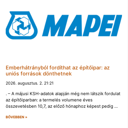
Emberhátrányból fordíthat az építőipar: az
uniós források dönthetnek
2026. augusztus. 2. 21:21
. – A májusi KSH-adatok alapján még nem látszik fordulat
az építőiparban: a termelés volumene éves
összevetésben 10,7, az előző hónaphoz képest pedig …
BŐVEBBEN »