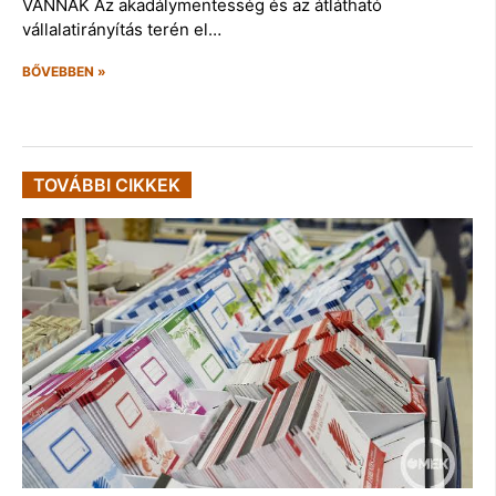
VANNAK Az akadálymentesség és az átlátható
vállalatirányítás terén el…
BŐVEBBEN »
TOVÁBBI CIKKEK