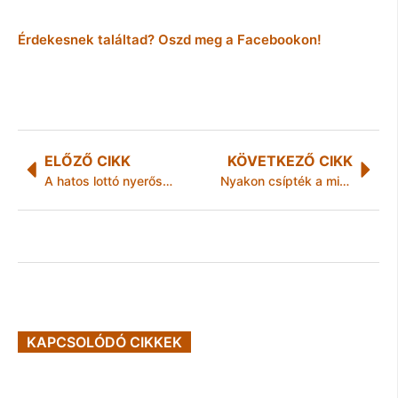
Érdekesnek találtad? Oszd meg a Facebookon!
ELŐZŐ CIKK
KÖVETKEZŐ CIKK
A hatos lottó nyerőszámai
Nyakon csípték a miskolci borotvatolvajt
KAPCSOLÓDÓ CIKKEK