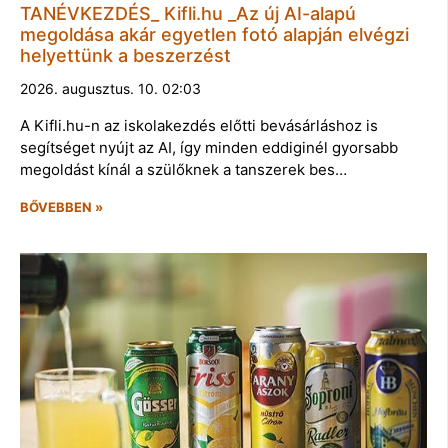
TANÉVKEZDÉS_ Kifli.hu _Az új AI-alapú
megoldása akár egyetlen fotó alapján elvégzi
helyettünk a beszerzést
2026. augusztus. 10. 02:03
A Kifli.hu-n az iskolakezdés előtti bevásárláshoz is
segítséget nyújt az AI, így minden eddiginél gyorsabb
megoldást kínál a szülőknek a tanszerek bes…
BŐVEBBEN »