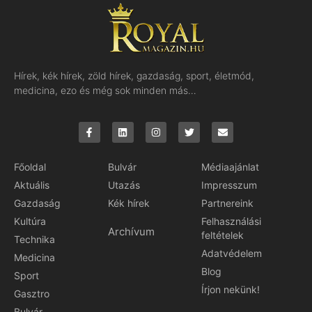
Hírek, kék hírek, zöld hírek, gazdaság, sport, életmód,
medicina, ezo és még sok minden más…
Főoldal
Bulvár
Médiaajánlat
Aktuális
Utazás
Impresszum
Gazdaság
Kék hírek
Partnereink
Kultúra
Felhasználási
Archívum
feltételek
Technika
Adatvédelem
Medicina
Blog
Sport
Írjon nekünk!
Gasztro
Bulvár