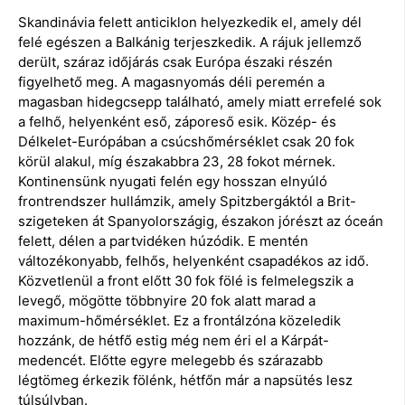
Skandinávia felett anticiklon helyezkedik el, amely dél
felé egészen a Balkánig terjeszkedik. A rájuk jellemző
derült, száraz időjárás csak Európa északi részén
figyelhető meg. A magasnyomás déli peremén a
magasban hidegcsepp található, amely miatt errefelé sok
a felhő, helyenként eső, záporeső esik. Közép- és
Délkelet-Európában a csúcshőmérséklet csak 20 fok
körül alakul, míg északabbra 23, 28 fokot mérnek.
Kontinensünk nyugati felén egy hosszan elnyúló
frontrendszer hullámzik, amely Spitzbergáktól a Brit-
szigeteken át Spanyolországig, északon jórészt az óceán
felett, délen a partvidéken húzódik. E mentén
változékonyabb, felhős, helyenként csapadékos az idő.
Közvetlenül a front előtt 30 fok fölé is felmelegszik a
levegő, mögötte többnyire 20 fok alatt marad a
maximum-hőmérséklet. Ez a frontálzóna közeledik
hozzánk, de hétfő estig még nem éri el a Kárpát-
medencét. Előtte egyre melegebb és szárazabb
légtömeg érkezik fölénk, hétfőn már a napsütés lesz
túlsúlyban.