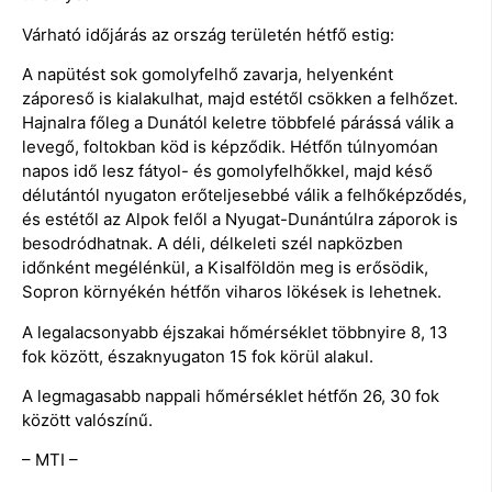
Várható időjárás az ország területén hétfő estig:
A napütést sok gomolyfelhő zavarja, helyenként
záporeső is kialakulhat, majd estétől csökken a felhőzet.
Hajnalra főleg a Dunától keletre többfelé párássá válik a
levegő, foltokban köd is képződik. Hétfőn túlnyomóan
napos idő lesz fátyol- és gomolyfelhőkkel, majd késő
délutántól nyugaton erőteljesebbé válik a felhőképződés,
és estétől az Alpok felől a Nyugat-Dunántúlra záporok is
besodródhatnak. A déli, délkeleti szél napközben
időnként megélénkül, a Kisalföldön meg is erősödik,
Sopron környékén hétfőn viharos lökések is lehetnek.
A legalacsonyabb éjszakai hőmérséklet többnyire 8, 13
fok között, északnyugaton 15 fok körül alakul.
A legmagasabb nappali hőmérséklet hétfőn 26, 30 fok
között valószínű.
– MTI –