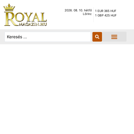
2026. 08. 10. hétfő
1 EUR 365 HUF
Lőrinc
1 GBP 425 HUF