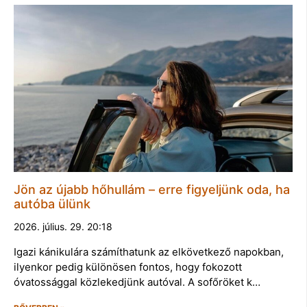
Jön az újabb hőhullám – erre figyeljünk oda, ha
autóba ülünk
2026. július. 29. 20:18
Igazi kánikulára számíthatunk az elkövetkező napokban,
ilyenkor pedig különösen fontos, hogy fokozott
óvatossággal közlekedjünk autóval. A sofőröket k…