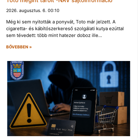
Toto megint tarolt -NAV sajtóinformáció
2026. augusztus. 6. 00:10
Még ki sem nyitották a ponyvát, Toto már jelzett. A
cigaretta- és kábítószerkereső szolgálati kutya ezúttal
sem tévedett: több mint hatezer doboz ille…
BŐVEBBEN »