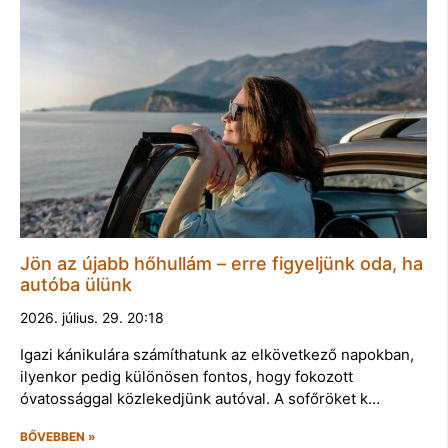
Jön az újabb hőhullám – erre figyeljünk oda, ha
autóba ülünk
2026. július. 29. 20:18
Igazi kánikulára számíthatunk az elkövetkező napokban,
ilyenkor pedig különösen fontos, hogy fokozott
óvatossággal közlekedjünk autóval. A sofőröket k…
BŐVEBBEN »