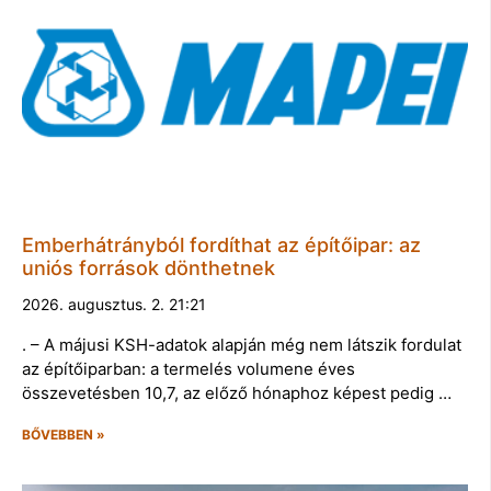
Emberhátrányból fordíthat az építőipar: az
uniós források dönthetnek
2026. augusztus. 2. 21:21
. – A májusi KSH-adatok alapján még nem látszik fordulat
az építőiparban: a termelés volumene éves
összevetésben 10,7, az előző hónaphoz képest pedig …
BŐVEBBEN »