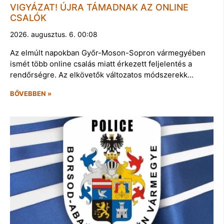
VIGYÁZAT! ÚJRA TÁMADNAK AZ ONLINE
CSALÓK
2026. augusztus. 6. 00:08
Az elmúlt napokban Győr-Moson-Sopron vármegyében
ismét több online csalás miatt érkezett feljelentés a
rendőrségre. Az elkövetők változatos módszerekk…
BŐVEBBEN »