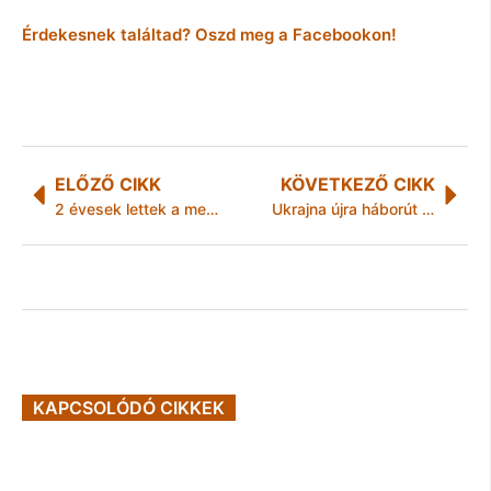
Érdekesnek találtad? Oszd meg a Facebookon!
ELŐZŐ CIKK
KÖVETKEZŐ CIKK
2 évesek lettek a mesedoktorok
Ukrajna újra háborút akar?
KAPCSOLÓDÓ CIKKEK