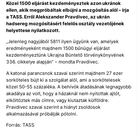
Közel 1500 eljárást kezdeményeztek azon ukránok
ellen, akik megpróbáltak elbújni a mozgósítás alól – írja
a TASS. Erről Alekszander Pravdivec, az ukrán
hadsereg mozgósításért felelős osztály vezetőjének
helyettese nyilatkozott.
„Jelenleg nagyjából 5811 ilyen ügyünk van, amelyek
eredményeként majdnem 1500 bűnügyi eljárást
kezdeményeztünk Ukrajna Büntető törvénykönyvének
336. cikkelye alapján” – mondta Pravdivec.
A katonai parancsnok szavai szerint majdnem 27 ezer
sorköteles bújt ki a szolgálat alól, ami a sorkötelesek
közel 50-55 százaléka. A behívók átadásának legnagyobb
akadálya az volt, hogy a házaknál nem nyitottak ajtót,
elköltöztek más címre, vagy kiutaztak külföldre.
Pravdivec szavai szerint a hiányt zsoldosok
alkalmazásával próbálják pótolni.
Forrás: TASS