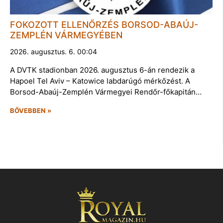
FOKOZOTT ELLENŐRZÉS BORSOD-ABAÚJ-
ZEMPLÉN VÁRMEGYÉBEN
2026. augusztus. 6. 00:04
A DVTK stadionban 2026. augusztus 6-án rendezik a
Hapoel Tel Aviv – Katowice labdarúgó mérkőzést. A
Borsod-Abaúj-Zemplén Vármegyei Rendőr-főkapitán…
BŐVEBBEN »