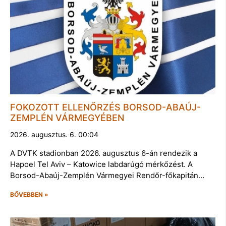
FOKOZOTT ELLENŐRZÉS BORSOD-ABAÚJ-
ZEMPLÉN VÁRMEGYÉBEN
2026. augusztus. 6. 00:04
A DVTK stadionban 2026. augusztus 6-án rendezik a
Hapoel Tel Aviv – Katowice labdarúgó mérkőzést. A
Borsod-Abaúj-Zemplén Vármegyei Rendőr-főkapitán…
BŐVEBBEN »