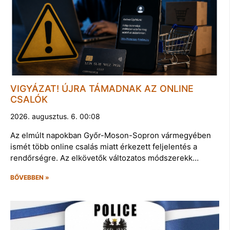
VIGYÁZAT! ÚJRA TÁMADNAK AZ ONLINE
CSALÓK
2026. augusztus. 6. 00:08
Az elmúlt napokban Győr-Moson-Sopron vármegyében
ismét több online csalás miatt érkezett feljelentés a
rendőrségre. Az elkövetők változatos módszerekk…
BŐVEBBEN »