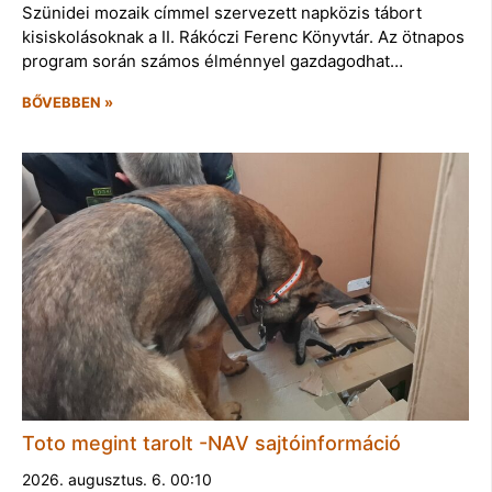
Szünidei mozaik címmel szervezett napközis tábort
kisiskolásoknak a II. Rákóczi Ferenc Könyvtár. Az ötnapos
program során számos élménnyel gazdagodhat…
BŐVEBBEN »
Toto megint tarolt -NAV sajtóinformáció
2026. augusztus. 6. 00:10