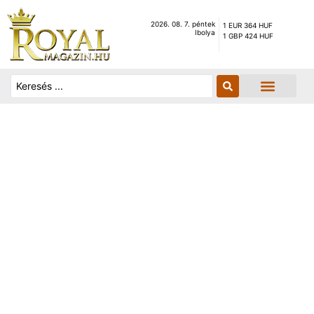
2026. 08. 7. péntek
1 EUR 364 HUF
Ibolya
1 GBP 424 HUF