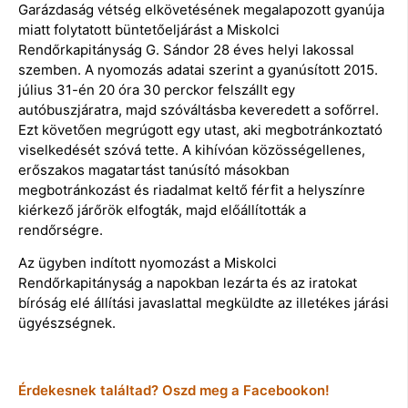
Garázdaság vétség elkövetésének megalapozott gyanúja
miatt folytatott büntetőeljárást a Miskolci
Rendőrkapitányság G. Sándor 28 éves helyi lakossal
szemben. A nyomozás adatai szerint a gyanúsított 2015.
július 31-én 20 óra 30 perckor felszállt egy
autóbuszjáratra, majd szóváltásba keveredett a sofőrrel.
Ezt követően megrúgott egy utast, aki megbotránkoztató
viselkedését szóvá tette. A kihívóan közösségellenes,
erőszakos magatartást tanúsító másokban
megbotránkozást és riadalmat keltő férfit a helyszínre
kiérkező járőrök elfogták, majd előállították a
rendőrségre.
Az ügyben indított nyomozást a Miskolci
Rendőrkapitányság a napokban lezárta és az iratokat
bíróság elé állítási javaslattal megküldte az illetékes járási
ügyészségnek.
Érdekesnek találtad? Oszd meg a Facebookon!