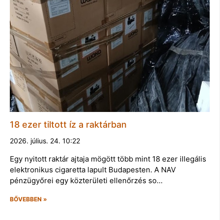
18 ezer tiltott íz a raktárban
2026. július. 24. 10:22
Egy nyitott raktár ajtaja mögött több mint 18 ezer illegális
elektronikus cigaretta lapult Budapesten. A NAV
pénzügyőrei egy közterületi ellenőrzés so…
BŐVEBBEN »