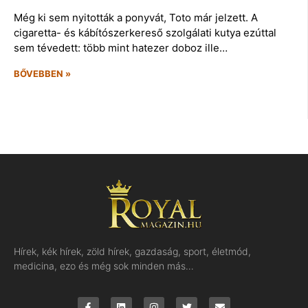
Még ki sem nyitották a ponyvát, Toto már jelzett. A
cigaretta- és kábítószerkereső szolgálati kutya ezúttal
sem tévedett: több mint hatezer doboz ille…
BŐVEBBEN »
Hírek, kék hírek, zöld hírek, gazdaság, sport, életmód,
medicina, ezo és még sok minden más…