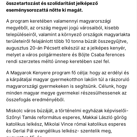
összetartozást és szolidaritást jelképező
eseménysorozattá nőtte ki magát.
A program keretében valamennyi magyarországi
megyéből, az ország megyei jogú városaiból, kisebb
településeiről, valamint a környező országok magyarlakta
területeiről felajánlott több 10 tonna búzát összegyűjtve,
augusztus 20-án Pécsett elkészül az a jelképes kenyér,
melyet a város polgármestere és Böjte Csaba ferences
rendi szerzetes méltó ünnep keretében szel fel.
A Magyarok Kenyere program fő célja: hogy az erdélyi és
a kárpátaljai magyar gyermekotthon lakóin túl a rászoruló
magyarországi gyermekeken is segítsünk. Célunk, hogy
minden magyar megye gyermekei részesülhessenek az
összefogás eredményéből.
Miskolc város búzáját, a történelmi egyházak képviselői-
Szőnyi Tamás református esperes, Makkai László görög
katolikus lelkész, Mikolai Vince római katolikus esperes
és Gerlai Pál evangélikus lelkész- szentelik meg,