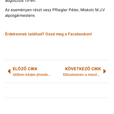
augusztus 15-én.
Az eseményen részt vesz Pfliegler Péter, Miskolc M.J.V
alpolgármestere.
Érdekesnek találtad? Oszd meg a Facebookon!
ELŐZŐ CIKK
KÖVETKEZŐ CIKK
Időben kérjen jövedelemigazolást!
Előzetesben a mezőcsáti támadó