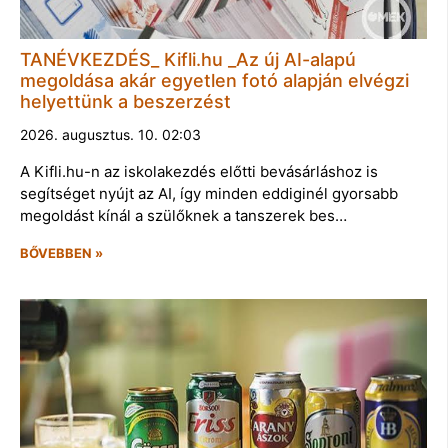
TANÉVKEZDÉS_ Kifli.hu _Az új AI-alapú
megoldása akár egyetlen fotó alapján elvégzi
helyettünk a beszerzést
2026. augusztus. 10. 02:03
A Kifli.hu-n az iskolakezdés előtti bevásárláshoz is
segítséget nyújt az AI, így minden eddiginél gyorsabb
megoldást kínál a szülőknek a tanszerek bes…
BŐVEBBEN »