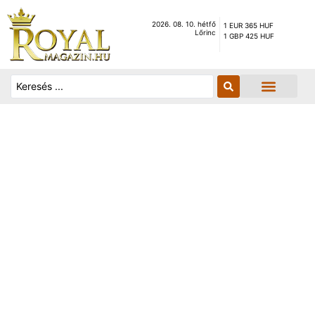
2026. 08. 10. hétfő
1 EUR 365 HUF
Lőrinc
1 GBP 425 HUF