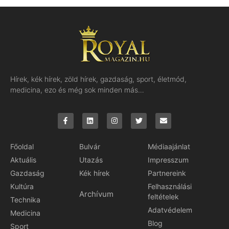
Hírek, kék hírek, zöld hírek, gazdaság, sport, életmód,
medicina, ezo és még sok minden más…
Főoldal
Bulvár
Médiaajánlat
Aktuális
Utazás
Impresszum
Gazdaság
Kék hírek
Partnereink
Kultúra
Felhasználási
Archívum
feltételek
Technika
Adatvédelem
Medicina
Blog
Sport