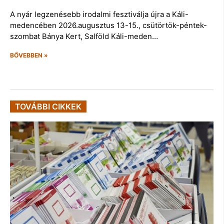
A nyár legzenésebb irodalmi fesztiválja újra a Káli-
medencében 2026.augusztus 13-15., csütörtök-péntek-
szombat Bánya Kert, Salföld Káli-meden…
BŐVEBBEN »
TOVÁBBI CIKKEK