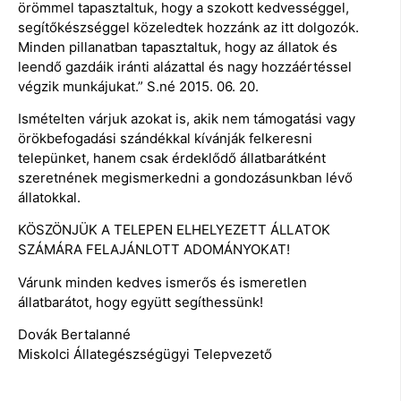
örömmel tapasztaltuk, hogy a szokott kedvességgel,
segítőkészséggel közeledtek hozzánk az itt dolgozók.
Minden pillanatban tapasztaltuk, hogy az állatok és
leendő gazdáik iránti alázattal és nagy hozzáértéssel
végzik munkájukat.” S.né 2015. 06. 20.
Ismételten várjuk azokat is, akik nem támogatási vagy
örökbefogadási szándékkal kívánják felkeresni
telepünket, hanem csak érdeklődő állatbarátként
szeretnének megismerkedni a gondozásunkban lévő
állatokkal.
KÖSZÖNJÜK A TELEPEN ELHELYEZETT ÁLLATOK
SZÁMÁRA FELAJÁNLOTT ADOMÁNYOKAT!
Várunk minden kedves ismerős és ismeretlen
állatbarátot, hogy együtt segíthessünk!
Dovák Bertalanné
Miskolci Állategészségügyi Telepvezető