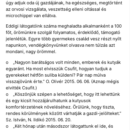
úgy adjuk oda új gazdájának, ha egészséges, megtörtént
az orvosi vizsgálata, veszettség elleni oltással és
microchippel van ellátva.
Eddigi látogatóink száma meghaladta alkalmanként a 100
főt, örömünkre szolgál folyamatos, érdeklődő, támogató
jelenlétük. Egyre több gyermekes család vesz részt nyílt
napunkon, vendégkönyvünket olvasva nem túlzás azt
mondani, nagy örömmel.
o „Nagyon barátságos volt minden, emberek és kutyák
egyaránt. Ha most elvisszük Csufit, hogyan tudjuk a
gyerekeket hétfőn suliba küldeni? Pár nap múlva
visszajövünk érte.” O. Olivér 2015. 06. 06. (Aznap mégis
elvitték Csufit.)
o „Köszönjük szépen a lehetőséget, hogy itt lehettünk
és egy kicsit hozzájárulhatunk a kutyusok
komfortérzetének növeléséhez. Örülünk, hogy tiszta,
rendes körülmények között várhatják a gazdi-jelölteket.”
Sz. István, N. Ildikó 2015. 06. 20.
o „Két hónap után másodszor látogattunk el ide, és