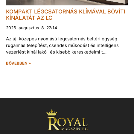
KOMPAKT LÉGCSATORNÁS KLÍMÁVAL BŐVÍTI
KÍNÁLATÁT AZ LG
2026. augusztus. 8. 22:14
Az új, közepes nyomású légcsatornás beltéri egység
rugalmas telepítést, csendes működést és intelligens
vezérlést kínál lakó- és kisebb kereskedelmi t…
BŐVEBBEN »