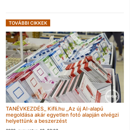
TOVÁBBI CIKKEK
TANÉVKEZDÉS_ Kifli.hu _Az új AI-alapú
megoldása akár egyetlen fotó alapján elvégzi
helyettünk a beszerzést