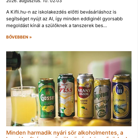
2026. augusztus. 10. 02:03
A Kifli.hu-n az iskolakezdés előtti bevásárláshoz is
segítséget nyújt az AI, így minden eddiginél gyorsabb
megoldást kínál a szülőknek a tanszerek bes…
BŐVEBBEN »
Minden harmadik nyári sör alkoholmentes, a