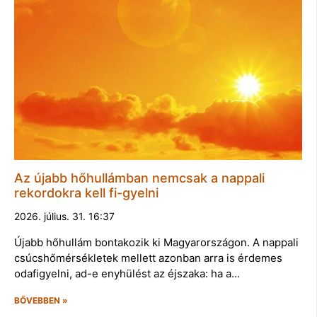
Az újabb hőhullámban nemcsak a nappali
rekordokra kell fi-gyelni
2026. július. 31. 16:37
Újabb hőhullám bontakozik ki Magyarországon. A nappali
csúcshőmérsékletek mellett azonban arra is érdemes
odafigyelni, ad-e enyhülést az éjszaka: ha a…
BŐVEBBEN »