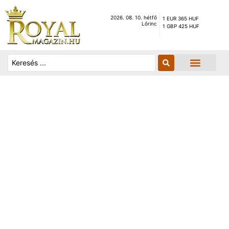
2026. 08. 10. hétfő
1 EUR 365 HUF
Lőrinc
1 GBP 425 HUF