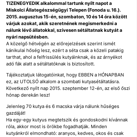
TIZENEGYEDIK alkalommal tartunk nyílt napot a
Miskolci Állategészségügyi Telepen (Fonoda u. 16.).
2015. augusztus 15-én, szombaton, 10 és 14 óra között
várjuk azokat, akik szeretnének megismerkedni a
nálunk lévő állatokkal, szívesen sétáltatnak kutyát a
nyári napsütésben.
A közelgő hétvégén az előrejelzések szerint ismét
kánikulai hőség lesz, ezért a séta csak a közeli patakig
tarthat, ahol a felfrissülés kutyáinknak, és az árnyékot
adó fák alatt a sétáltatóknak is biztosított.
Tájékoztatjuk látogatóinkat, hogy EBBEN a HÓNAPBAN
ez, az UTOLSÓ alkalom a szombati kutyasétáltatásra.
Következő nyílt nap 2015. szeptember 12-én, az első őszi
hónap derekán lesz!
Jelenleg 70 kutya és 6 macska várja nálunk hűséges
gazdáját!
Ha egy-egy kutyus megtetszik és gondoskodni kívánnak
róla, akkor most is örökbe fogadhatják. Minden
kutyánkról elmondható: aranyos, kedves, okos és csak