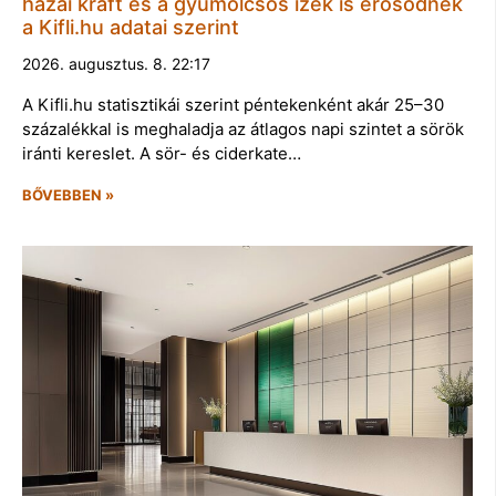
hazai kraft és a gyümölcsös ízek is erősödnek
a Kifli.hu adatai szerint
2026. augusztus. 8. 22:17
A Kifli.hu statisztikái szerint péntekenként akár 25–30
százalékkal is meghaladja az átlagos napi szintet a sörök
iránti kereslet. A sör- és ciderkate…
BŐVEBBEN »