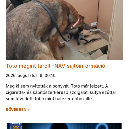
Toto megint tarolt -NAV sajtóinformáció
2026. augusztus. 6. 00:10
Még ki sem nyitották a ponyvát, Toto már jelzett. A
cigaretta- és kábítószerkereső szolgálati kutya ezúttal
sem tévedett: több mint hatezer doboz ille…
BŐVEBBEN »