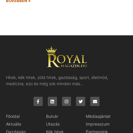
BŐVEBBEN »
Hírek, kék hírek, zöld hírek, gazdaság, sport, életmód,
medicina, ezo és még sok minden más…
Főoldal
Bulvár
Médiaajánlat
Aktuális
Utazás
Impresszum
Gazdaság
Kék hírek
Partnereink