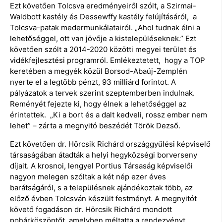
Ezt követően Tolcsva eredményeiről szólt, a Szirmai-
Waldbott kastély és Dessewffy kastély felújításáról, a
Tolcsva-patak medermunkálatairól. „Ahol tudnak élni a
lehetőséggel, ott van jövője a kistelepüléseknek.” Ezt
követően szólt a 2014-2020 közötti megyei terület és
vidékfejlesztési programról. Emlékeztetett, hogy a TOP
keretében a megyék közül Borsod-Abaúj-Zemplén
nyerte el a legtöbb pénzt, 93 milliárd forintot. A
pályázatok a tervek szerint szeptemberben indulnak.
Reményét fejezte ki, hogy élnek a lehetőséggel az
érintettek. „Ki a bort és a dalt kedveli, rossz ember nem
lehet” – zárta a megnyitó beszédét Török Dezső.
Ezt követően dr. Hörcsik Richárd országgyűlési képviselő
társaságában átadták a helyi hegyközségi borverseny
díjait. A krosnoi, lengyel Portius Társaság képviselői
nagyon melegen szóltak a két nép ezer éves
barátságáról, s a településnek ajándékoztak több, az
előző évben Tolcsván készült festményt. A megnyitót
követő fogadáson dr. Hörcsik Richárd mondott
pohárköszöntőt, amelyben méltatta a rendezvényt.