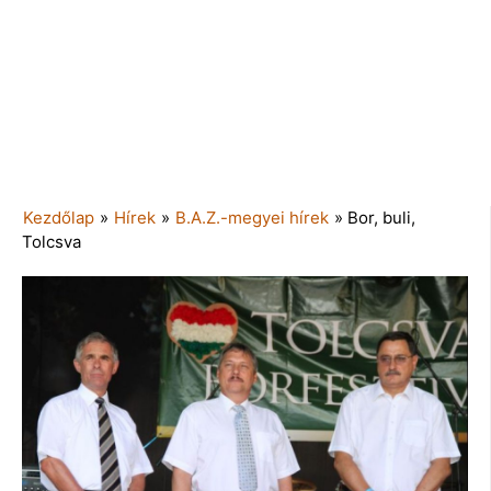
Kezdőlap
»
Hírek
»
B.A.Z.-megyei hírek
»
Bor, buli,
Tolcsva