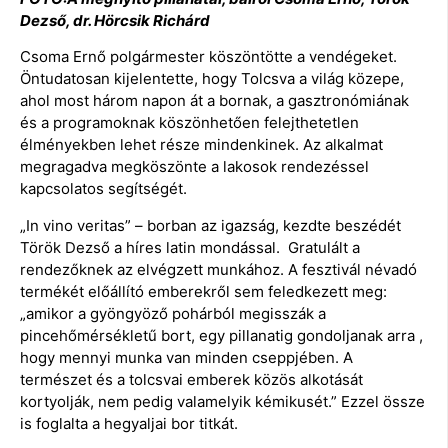
Dezső, dr. Hörcsik Richárd
Csoma Ernő polgármester köszöntötte a vendégeket.
Öntudatosan kijelentette, hogy Tolcsva a világ közepe,
ahol most három napon át a bornak, a gasztronómiának
és a programoknak köszönhetően felejthetetlen
élményekben lehet része mindenkinek. Az alkalmat
megragadva megköszönte a lakosok rendezéssel
kapcsolatos segítségét.
„In vino veritas” – borban az igazság, kezdte beszédét
Török Dezső a híres latin mondással. Gratulált a
rendezőknek az elvégzett munkához. A fesztivál névadó
termékét előállító emberekről sem feledkezett meg:
„amikor a gyöngyöző pohárból megisszák a
pincehőmérsékletű bort, egy pillanatig gondoljanak arra ,
hogy mennyi munka van minden cseppjében. A
természet és a tolcsvai emberek közös alkotását
kortyolják, nem pedig valamelyik kémikusét.” Ezzel össze
is foglalta a hegyaljai bor titkát.