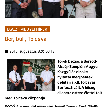
B.A.Z.-MEGYEI HÍREK
Bor, buli, Tolcsva
2015. augusztus 8.
06:13
Török Dezső, a Borsod-
Abaúj-Zemplén Megyei
Közgyűlés elnöke
nyitotta meg péntek
délután a XII. Tolcsvai
Borfesztivált. A hőség
ellenére estére élettel telt
meg Tolcsva központja.
FOTÓ:A megnyitó pillanatai, balról Csoma Ernő, Török