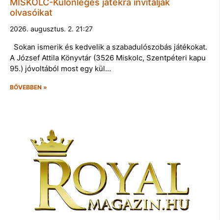
MISKOLC-Különleges játékra invitálják
olvasóikat
2026. augusztus. 2. 21:27
Sokan ismerik és kedvelik a szabadulószobás játékokat.
A József Attila Könyvtár (3526 Miskolc, Szentpéteri kapu
95.) jóvoltából most egy kül…
BŐVEBBEN »