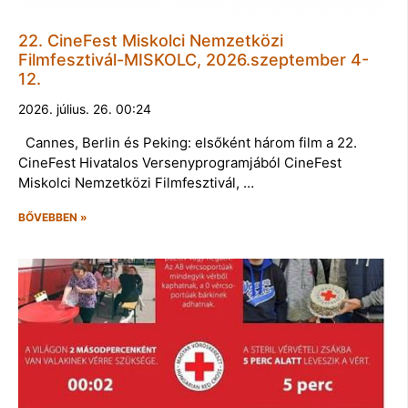
22. CineFest Miskolci Nemzetközi
Filmfesztivál-MISKOLC, 2026.szeptember 4-
12.
2026. július. 26. 00:24
Cannes, Berlin és Peking: elsőként három film a 22.
CineFest Hivatalos Versenyprogramjából CineFest
Miskolci Nemzetközi Filmfesztivál, …
BŐVEBBEN »