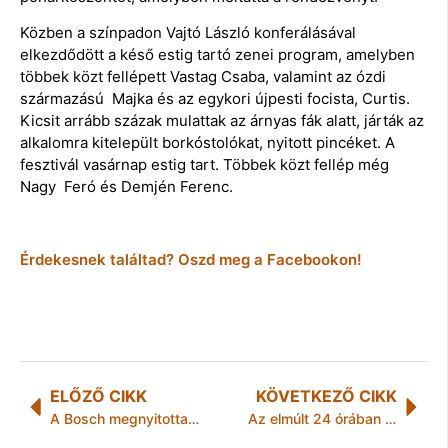
Közben a színpadon Vajtó László konferálásával
elkezdődött a késő estig tartó zenei program, amelyben
többek közt fellépett Vastag Csaba, valamint az ózdi
származású Majka és az egykori újpesti focista, Curtis.
Kicsit arrább százak mulattak az árnyas fák alatt, járták az
alkalomra kitelepült borkóstolókat, nyitott pincéket. A
fesztivál vasárnap estig tart. Többek közt fellép még
Nagy Feró és Demjén Ferenc.
Érdekesnek találtad? Oszd meg a Facebookon!
ELŐZŐ CIKK
KÖVETKEZŐ CIKK
A Bosch megnyitotta kibővített Budapesti Fejlesztési Központját
Az elmúlt 24 órában történt