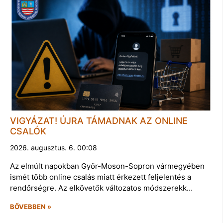
VIGYÁZAT! ÚJRA TÁMADNAK AZ ONLINE
CSALÓK
2026. augusztus. 6. 00:08
Az elmúlt napokban Győr-Moson-Sopron vármegyében
ismét több online csalás miatt érkezett feljelentés a
rendőrségre. Az elkövetők változatos módszerekk…
BŐVEBBEN »