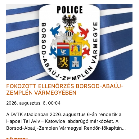
FOKOZOTT ELLENŐRZÉS BORSOD-ABAÚJ-
ZEMPLÉN VÁRMEGYÉBEN
2026. augusztus. 6. 00:04
A DVTK stadionban 2026. augusztus 6-án rendezik a
Hapoel Tel Aviv – Katowice labdarúgó mérkőzést. A
Borsod-Abaúj-Zemplén Vármegyei Rendőr-főkapitán…