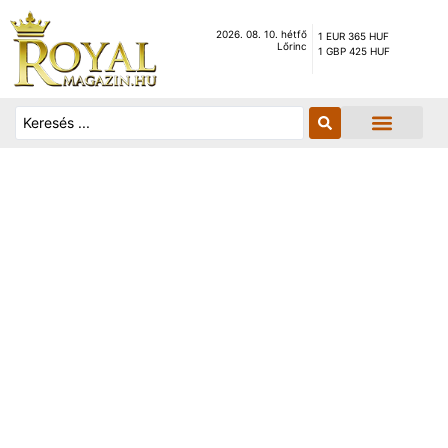
2026. 08. 10. hétfő
1 EUR 365 HUF
Lőrinc
1 GBP 425 HUF