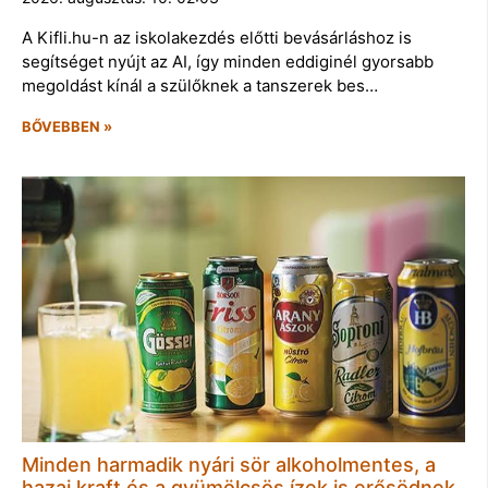
A Kifli.hu-n az iskolakezdés előtti bevásárláshoz is
segítséget nyújt az AI, így minden eddiginél gyorsabb
megoldást kínál a szülőknek a tanszerek bes…
BŐVEBBEN »
Minden harmadik nyári sör alkoholmentes, a
hazai kraft és a gyümölcsös ízek is erősödnek