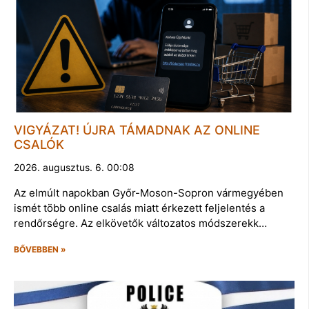
VIGYÁZAT! ÚJRA TÁMADNAK AZ ONLINE
CSALÓK
2026. augusztus. 6. 00:08
Az elmúlt napokban Győr-Moson-Sopron vármegyében
ismét több online csalás miatt érkezett feljelentés a
rendőrségre. Az elkövetők változatos módszerekk…
BŐVEBBEN »