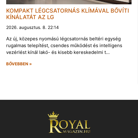
KOMPAKT LÉGCSATORNÁS KLÍMÁVAL BŐVÍTI
KÍNÁLATÁT AZ LG
2026. augusztus. 8. 22:14
Az új, közepes nyomású légcsatornás beltéri egység
rugalmas telepítést, csendes működést és intelligens
vezérlést kínál lakó- és kisebb kereskedelmi t…
BŐVEBBEN »