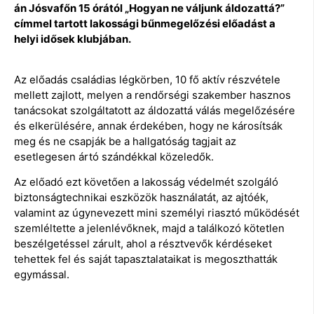
án Jósvafőn 15 órától „Hogyan ne váljunk áldozattá?”
címmel tartott lakossági bűnmegelőzési előadást a
helyi idősek klubjában.
Az előadás családias légkörben, 10 fő aktív részvétele
mellett zajlott, melyen a rendőrségi szakember hasznos
tanácsokat szolgáltatott az áldozattá válás megelőzésére
és elkerülésére, annak érdekében, hogy ne károsítsák
meg és ne csapják be a hallgatóság tagjait az
esetlegesen ártó szándékkal közeledők.
Az előadó ezt követően a lakosság védelmét szolgáló
biztonságtechnikai eszközök használatát, az ajtóék,
valamint az úgynevezett mini személyi riasztó működését
szemléltette a jelenlévőknek, majd a találkozó kötetlen
beszélgetéssel zárult, ahol a résztvevők kérdéseket
tehettek fel és saját tapasztalataikat is megoszthatták
egymással.