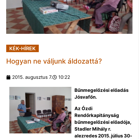
KÉK-HÍREK
Hogyan ne váljunk áldozattá?
2015. augusztus 7.
10:22
Bűnmegelőzési előadás
Jósvafőn.
Az Ózdi
Rendőrkapitányság
bűnmegelőzési előadója,
Stadler Mihály r.
alezredes 2015. július 30-