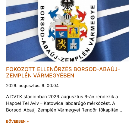
FOKOZOTT ELLENŐRZÉS BORSOD-ABAÚJ-
ZEMPLÉN VÁRMEGYÉBEN
2026. augusztus. 6. 00:04
A DVTK stadionban 2026. augusztus 6-án rendezik a
Hapoel Tel Aviv – Katowice labdarúgó mérkőzést. A
Borsod-Abaúj-Zemplén Vármegyei Rendőr-főkapitán…
BŐVEBBEN »