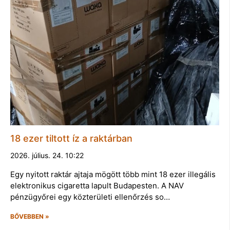
18 ezer tiltott íz a raktárban
2026. július. 24. 10:22
Egy nyitott raktár ajtaja mögött több mint 18 ezer illegális
elektronikus cigaretta lapult Budapesten. A NAV
pénzügyőrei egy közterületi ellenőrzés so…
BŐVEBBEN »