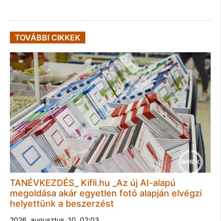
TOVÁBBI CIKKEK
TANÉVKEZDÉS_ Kifli.hu _Az új AI-alapú
megoldása akár egyetlen fotó alapján elvégzi
helyettünk a beszerzést
2026. augusztus. 10. 02:03