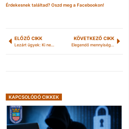
Érdekesnek találtad? Oszd meg a Facebookon!
ELŐZŐ CIKK
KÖVETKEZŐ CIKK
Lezárt ügyek: Ki nem fizetett alkatrészek
Elegendő mennyiségű az őszi búza vetőmag kínálat
KAPCSOLÓDÓ CIKKEK