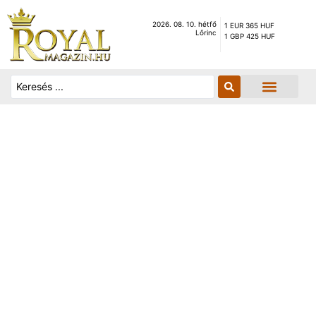
2026. 08. 10. hétfő
1 EUR 365 HUF
Lőrinc
1 GBP 425 HUF