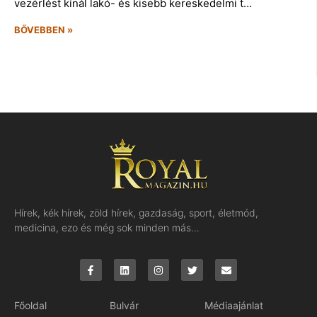
vezérlést kínál lakó- és kisebb kereskedelmi t…
BŐVEBBEN »
Hírek, kék hírek, zöld hírek, gazdaság, sport, életmód,
medicina, ezo és még sok minden más…
Főoldal
Bulvár
Médiaajánlat