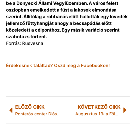
be a Donyecki Állami Vegyiüzemben. A város felett
oszlopban emelkedett a füst a lakosok elmondása
szerint. Állítólag a robbanás előtt hallották egy lövedék
jellemző füttyhangját ahogy a becsapódás előtt
közeledett a célponthoz. Egy másik variáció szerint
szabotázs történt.
Forrás: Rusvesna
Érdekesnek találtad? Oszd meg a Facebookon!
ELŐZŐ CIKK
KÖVETKEZŐ CIKK
Ponterős center Diósgyőrben
Augusztus 13: a Föld Túllövésének Napja