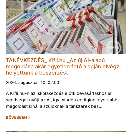
TANÉVKEZDÉS_ Kifli.hu _Az új AI-alapú
megoldása akár egyetlen fotó alapján elvégzi
helyettünk a beszerzést
2026. augusztus. 10. 02:03
A Kifli.hu-n az iskolakezdés előtti bevásárláshoz is
segítséget nyújt az AI, így minden eddiginél gyorsabb
megoldást kínál a szülőknek a tanszerek bes…
BŐVEBBEN »