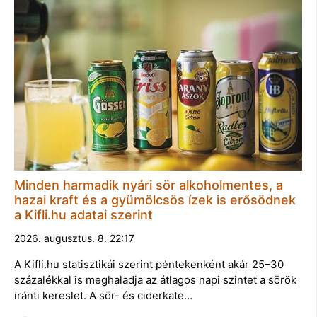
Minden harmadik nyári sör alkoholmentes, a
hazai kraft és a gyümölcsös ízek is erősödnek
a Kifli.hu adatai szerint
2026. augusztus. 8. 22:17
A Kifli.hu statisztikái szerint péntekenként akár 25–30
százalékkal is meghaladja az átlagos napi szintet a sörök
iránti kereslet. A sör- és ciderkate…