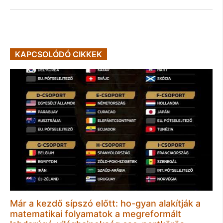
KAPCSOLÓDÓ CIKKEK
Már a kezdő sípszó előtt: ho-gyan alakítják a
matematikai folyamatok a megreformált