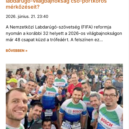
labdarúgó-világbajnokság cso-portkörös
mérkőzéseit?
2026. június. 21. 23:40
A Nemzetközi Labdarúgó-szövetség (FIFA) reformja
nyomán a korábbi 32 helyett a 2026-os világbajnokságon
már 48 csapat küzd a trófeáért. A felszínen ez…
BŐVEBBEN »