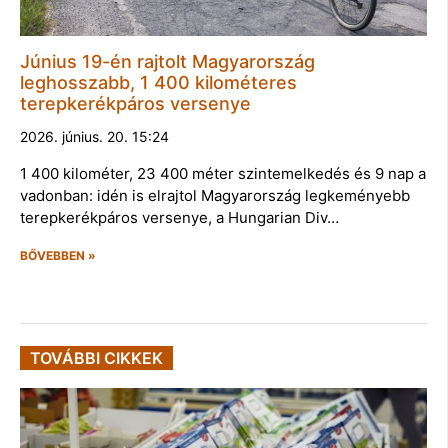
Június 19-én rajtolt Magyarország
leghosszabb, 1 400 kilométeres
terepkerékpáros versenye
2026. június. 20. 15:24
1 400 kilométer, 23 400 méter szintemelkedés és 9 nap a
vadonban: idén is elrajtol Magyarország legkeményebb
terepkerékpáros versenye, a Hungarian Div…
BŐVEBBEN »
TOVÁBBI CIKKEK