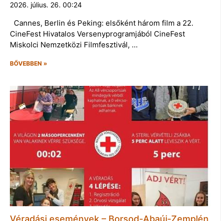
2026. július. 26. 00:24
Cannes, Berlin és Peking: elsőként három film a 22.
CineFest Hivatalos Versenyprogramjából CineFest
Miskolci Nemzetközi Filmfesztivál, …
BŐVEBBEN »
Véradási események – Borsod-Abaúj-Zemplén