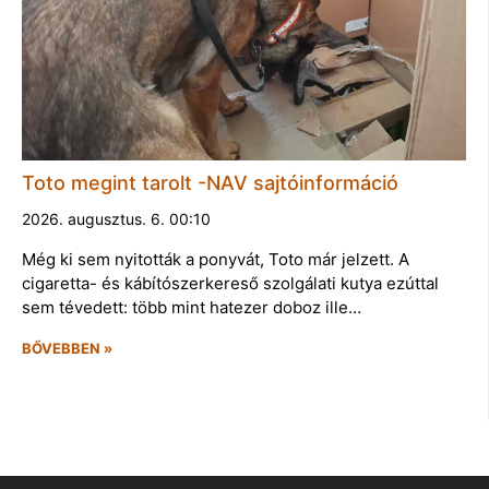
Toto megint tarolt -NAV sajtóinformáció
2026. augusztus. 6. 00:10
Még ki sem nyitották a ponyvát, Toto már jelzett. A
cigaretta- és kábítószerkereső szolgálati kutya ezúttal
sem tévedett: több mint hatezer doboz ille…
BŐVEBBEN »