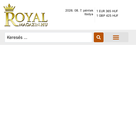
2026. 08. 7. péntek
1 EUR 365 HUF
Ibolya
1 GBP 425 HUF