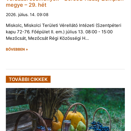
megye – 29. hét
2026. július. 14. 09:08
Miskolc, Miskolci Területi Vérellátó Intézeti (Szentpéteri
kapu 72-76. Főépület II. em.) július 13. 08:00 - 15:00
Mezőcsát, Mezőcsát Régi Közösségi H…
BŐVEBBEN »
TOVÁBBI CIKKEK