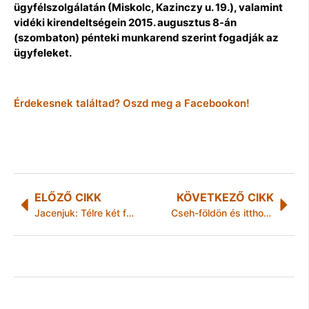
ügyfélszolgálatán (Miskolc, Kazinczy u. 19.), valamint
vidéki kirendeltségein 2015. augusztus 8-án
(szombaton) pénteki munkarend szerint fogadják az
ügyfeleket.
Érdekesnek találtad? Oszd meg a Facebookon!
ELŐZŐ CIKK
KÖVETKEZŐ CIKK
Jacenjuk: Télre két fajta forgatókönyv lehetséges: rossz, vagy nagyon rossz
Cseh-földön és itthon is kiválóan