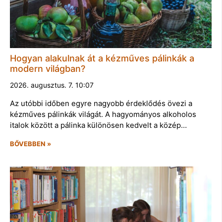
Hogyan alakulnak át a kézműves pálinkák a
modern világban?
2026. augusztus. 7. 10:07
Az utóbbi időben egyre nagyobb érdeklődés övezi a
kézműves pálinkák világát. A hagyományos alkoholos
italok között a pálinka különösen kedvelt a közép…
BŐVEBBEN »