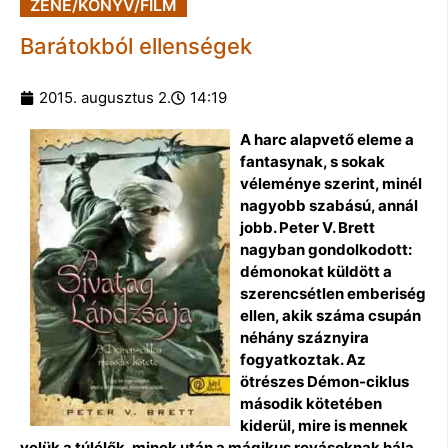
ZENE/KÖNYV/FILM
Barátokból ellenségek
2015. augusztus 2.
14:19
A harc alapvető eleme a
fantasynak, s sokak
véleménye szerint, minél
nagyobb szabású, annál
jobb. Peter V. Brett
nagyban gondolkodott:
démonokat küldött a
szerencsétlen emberiség
ellen, akik száma csupán
néhány száznyira
fogyatkoztak. Az
ötrészes Démon-ciklus
második kötetében
kiderül, mire is mennek
velük a túlélők, minek után a mágikus rovásoknak hála,