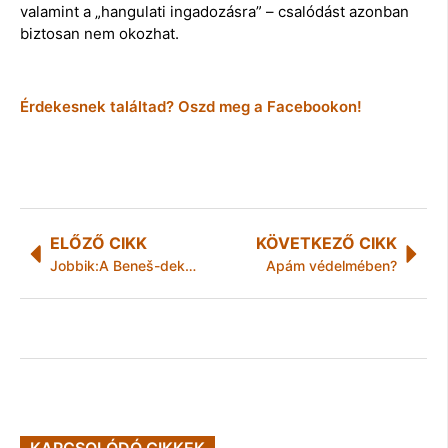
valamint a „hangulati ingadozásra” – csalódást azonban
biztosan nem okozhat.
Érdekesnek találtad? Oszd meg a Facebookon!
ELŐZŐ CIKK
KÖVETKEZŐ CIKK
Jobbik:A Beneš-dekrétumok áldozataira emlékezik a Jobbik
Apám védelmében?
KAPCSOLÓDÓ CIKKEK