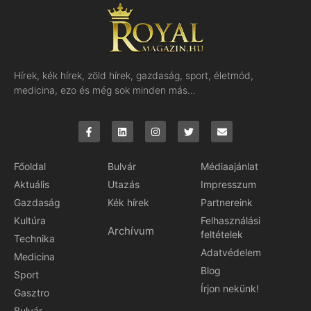
Hírek, kék hírek, zöld hírek, gazdaság, sport, életmód,
medicina, ezo és még sok minden más…
Főoldal
Bulvár
Médiaajánlat
Aktuális
Utazás
Impresszum
Gazdaság
Kék hírek
Partnereink
Kultúra
Felhasználási
Archívum
feltételek
Technika
Adatvédelem
Medicina
Blog
Sport
Írjon nekünk!
Gasztro
Bulvár