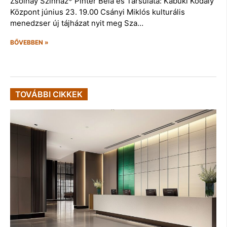
Zsolnay Színház* Pintér Béla és Társulata: Kabuki Kodály
Központ június 23. 19.00 Csányi Miklós kulturális
menedzser új tájházat nyit meg Sza…
BŐVEBBEN »
TOVÁBBI CIKKEK