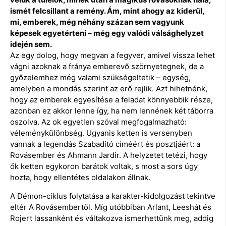
ismét felcsillant a remény. Ám, mint ahogy az kiderül,
mi, emberek, még néhány százan sem vagyunk
képesek egyetérteni – még egy valódi válsághelyzet
idején sem.
Az egy dolog, hogy megvan a fegyver, amivel vissza lehet
vágni azoknak a fránya emberevő szörnyetegnek, de a
győzelemhez még valami szükségeltetik – egység,
amelyben a mondás szerint az erő rejlik. Azt hihetnénk,
hogy az emberek egyesítése a feladat könnyebbik része,
azonban ez akkor lenne így, ha nem lennének két táborra
oszolva. Az ok egyetlen szóval megfogalmazható:
véleménykülönbség. Ugyanis ketten is versenyben
vannak a legendás Szabadító címéért és posztjáért: a
Rovásember és Ahmann Jardir. A helyzetet tetézi, hogy
ők ketten egykoron barátok voltak, s most a sors úgy
hozta, hogy ellentétes oldalakon állnak.
A Démon-ciklus folytatása a karakter-kidolgozást tekintve
eltér A Rovásembertől. Míg utóbbiban Arlant, Leeshát és
Rojert lassanként és váltakozva ismerhettünk meg, addig