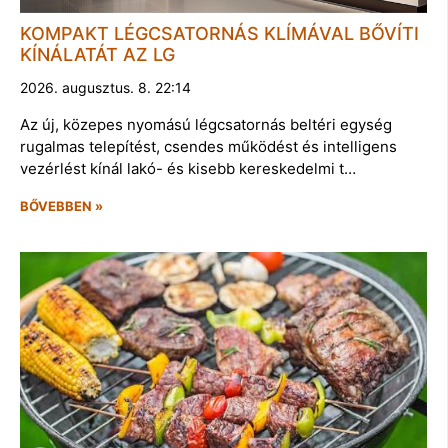
KOMPAKT LÉGCSATORNÁS KLÍMÁVAL BŐVÍTI
KÍNÁLATÁT AZ LG
2026. augusztus. 8. 22:14
Az új, közepes nyomású légcsatornás beltéri egység
rugalmas telepítést, csendes működést és intelligens
vezérlést kínál lakó- és kisebb kereskedelmi t…
BŐVEBBEN »