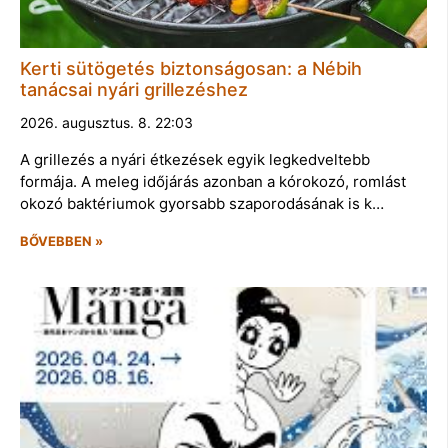
Kerti sütögetés biztonságosan: a Nébih
tanácsai nyári grillezéshez
2026. augusztus. 8. 22:03
A grillezés a nyári étkezések egyik legkedveltebb
formája. A meleg időjárás azonban a kórokozó, romlást
okozó baktériumok gyorsabb szaporodásának is k…
BŐVEBBEN »