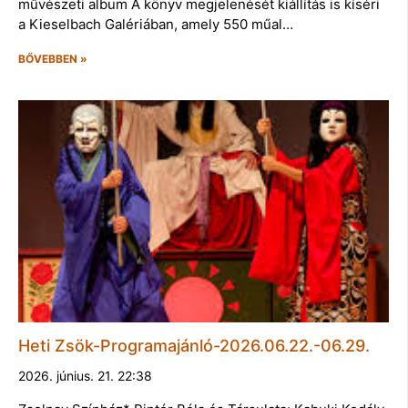
művészeti album A könyv megjelenését kiállítás is kíséri
a Kieselbach Galériában, amely 550 műal…
BŐVEBBEN »
Heti Zsök-Programajánló-2026.06.22.-06.29.
2026. június. 21. 22:38