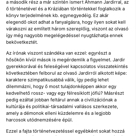
a második rész a már szintén ismert Ahmann Jardirral, az
ő történetével és a Kráziában történtekkel foglalkozik a
könyv terjedelmének kb. egynegyedéig. Ez akár
elegendő okot adhat a fanyalgásra, hogy ilyen sokat kell
várakozni az említett három szereplőig, viszont az olvasó
így még nagyobb megelégedéssel nyugtázhatja ennek
bekövetkeztét.
Az írónak viszont szándéka van ezzel: egyrészt a
hősökön kívül mások is megérdemlik a figyelmet. Jardir
gyerekkorával és feleségével kapcsolatos visszatekintés
következtében felborul az olvasó Jardirról alkotott képe:
karaktere szimpatikusabbá válik, így pedig lehet
dilemmázni, hogy ő most tulajdonképpen akkor egy
kedvelhető rossz- vagy egy félresiklott jófiú? Másrészt
pedig ezáltal jobban feltárul annak a civilizációnak a
kultúrája és politikai-társadalmi vallásos szerkezete,
amely a démonok elleni küzdelemre és a legjobb
harcosok utódnemzésére épül.
Ezzel a fajta történetvezetéssel egyébként sokat hozzá