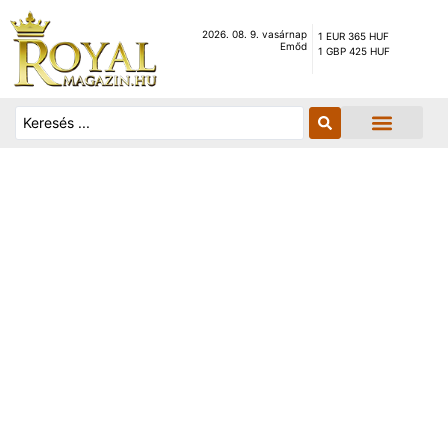
2026. 08. 9. vasárnap
1 EUR 365 HUF
Emőd
1 GBP 425 HUF