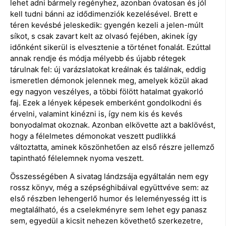
lehet adni bármely regényhez, azonban óvatosan és jól
kell tudni bánni az idődimenziók kezelésével. Brett e
téren kevésbé jeleskedik: gyengén kezeli a jelen-múlt
síkot, s csak zavart kelt az olvasó fejében, akinek így
időnként sikerül is elvesztenie a történet fonalát. Ezúttal
annak rendje és módja mélyebb és újabb rétegek
tárulnak fel: új varázslatokat kreálnak és találnak, eddig
ismeretlen démonok jelennek meg, amelyek közül akad
egy nagyon veszélyes, a többi fölött hatalmat gyakorló
faj. Ezek a lények képesek emberként gondolkodni és
érvelni, valamint kinézni is, így nem kis és kevés
bonyodalmat okoznak. Azonban elkövette azt a baklövést,
hogy a félelmetes démonokat veszett pudlikká
változtatta, aminek köszönhetően az első részre jellemző
tapintható félelemnek nyoma veszett.
Összességében A sivatag lándzsája egyáltalán nem egy
rossz könyv, még a szépséghibáival együttvéve sem: az
első részben lehengerlő humor és leleményesség itt is
megtalálható, és a cselekményre sem lehet egy panasz
sem, egyedül a kicsit nehezen követhető szerkezetre,