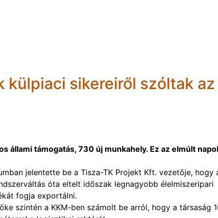
 külpiaci sikereiről szóltak az
rdos állami támogatás, 730 új munkahely. Ez az elmúlt napo
mban jelentette be a Tisza-TK Projekt Kft. vezetője, hogy 
dszerváltás óta eltelt időszak legnagyobb élelmiszeripari
kát fogja exportálni.
nöke szintén a KKM-ben számolt be arról, hogy a társaság 