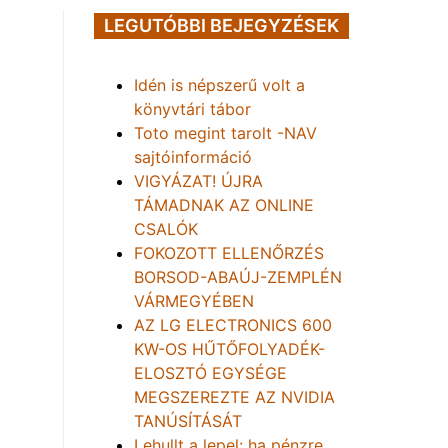
LEGUTÓBBI BEJEGYZÉSEK
Idén is népszerű volt a
könyvtári tábor
Toto megint tarolt -NAV
sajtóinformáció
VIGYÁZAT! ÚJRA
TÁMADNAK AZ ONLINE
CSALÓK
FOKOZOTT ELLENŐRZÉS
BORSOD-ABAÚJ-ZEMPLÉN
VÁRMEGYÉBEN
AZ LG ELECTRONICS 600
KW-OS HŰTŐFOLYADÉK-
ELOSZTÓ EGYSÉGE
MEGSZEREZTE AZ NVIDIA
TANÚSÍTÁSÁT
Lehullt a lepel: ha pénzre