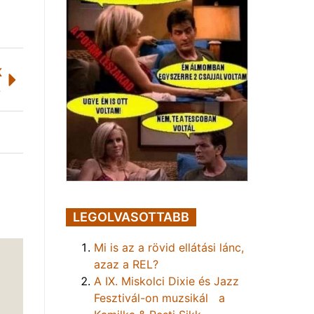
K
iatt
LEGOLVASOTTABB
Mi is az a rövid ellátási lánc,
azaz a REL?
A IX. Miskolci Dixie és Jazz
Fesztivál-on muzsikál a