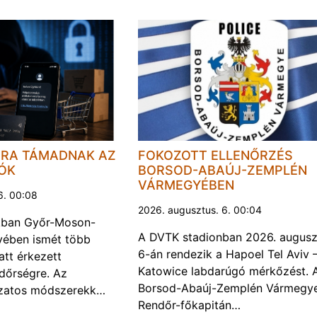
JRA TÁMADNAK AZ
FOKOZOTT ELLENŐRZÉS
LÓK
BORSOD-ABAÚJ-ZEMPLÉN
VÁRMEGYÉBEN
6. 00:08
2026. augusztus. 6. 00:04
kban Győr-Moson-
A DVTK stadionban 2026. augusz
ében ismét több
6-án rendezik a Hapoel Tel Aviv 
att érkezett
Katowice labdarúgó mérkőzést. 
ndőrségre. Az
Borsod-Abaúj-Zemplén Vármegye
ozatos módszerekk…
Rendőr-főkapitán…