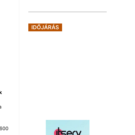
IDŐJÁRÁS
k
a
1600