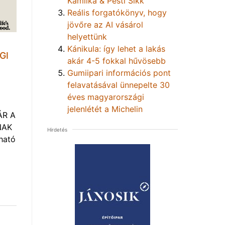
Kamilka & Pesti Sikk
Reális forgatókönyv, hogy
jövőre az AI vásárol
helyettünk
Kánikula: így lehet a lakás
GI
akár 4-5 fokkal hűvösebb
Gumiipari információs pont
felavatásával ünnepelte 30
éves magyarországi
jelenlétét a Michelin
ÁR A
NAK
Hirdetés
ható