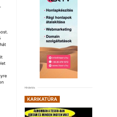
-
ost.
ő
hát
ét
let
gyre
on
Hirdetés
KARIKATÚRA