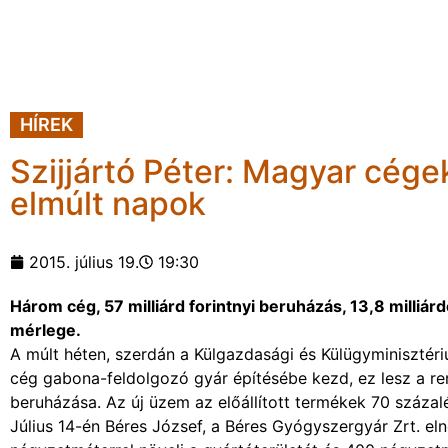
HÍREK
Szijjártó Péter: Magyar cégek
elmúlt napok
2015. július 19.
19:30
Három cég, 57 milliárd forintnyi beruházás, 13,8 milliá
mérlege.
A múlt héten, szerdán a Külgazdasági és Külügyminisztériu
cég gabona-feldolgozó gyár építésébe kezd, ez lesz a ren
beruházása. Az új üzem az előállított termékek 70 százalé
Július 14-én Béres József, a Béres Gyógyszergyár Zrt. el