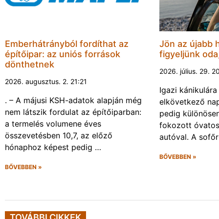
Emberhátrányból fordíthat az
Jön az újabb 
építőipar: az uniós források
figyeljünk oda
dönthetnek
2026. július. 29. 2
2026. augusztus. 2. 21:21
Igazi kánikulár
. – A májusi KSH-adatok alapján még
elkövetkező nap
nem látszik fordulat az építőiparban:
pedig különösen
a termelés volumene éves
fokozott óvato
összevetésben 10,7, az előző
autóval. A sofő
hónaphoz képest pedig …
BŐVEBBEN »
BŐVEBBEN »
TOVÁBBI CIKKEK