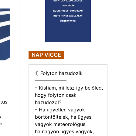
NAP VICCE
1) Folyton hazudozik
——————–
– Kisfiam, mi lesz így belőled,
hogy folyton csak
tus
hazudozol?
–
– Ha ügyetlen vagyok
A
börtöntöltelék, ha ügyes
i
vagyok meteorológus,
ha nagyon ügyes vagyok,