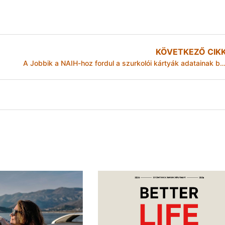
KÖVETKEZŐ CIK
A Jobbik a NAIH-hoz fordul a szurkolói kártyák adatainak botrányos kezelése m