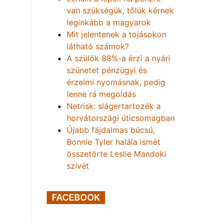
van szükségük, tőlük kérnek
leginkább a magyarok
Mit jelentenek a tojásokon
látható számok?
A szülők 88%-a érzi a nyári
szünetet pénzügyi és
érzelmi nyomásnak, pedig
lenne rá megoldás
Netrisk: slágertartozék a
horvátországi úticsomagban
Újabb fájdalmas búcsú,
Bonnie Tyler halála ismét
összetörte Leslie Mandoki
szívét
FACEBOOK