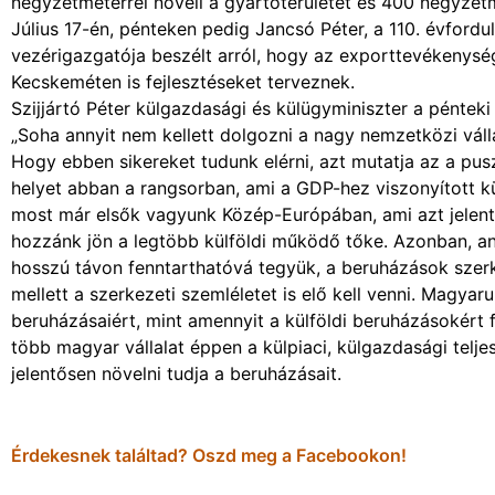
négyzetméterrel növeli a gyártóterületét és 400 négyzetmé
Július 17-én, pénteken pedig Jancsó Péter, a 110. évfordu
vezérigazgatója beszélt arról, hogy az exporttevékenysé
Kecskeméten is fejlesztéseket terveznek.
Szijjártó Péter külgazdasági és külügyminiszter a péntek
„Soha annyit nem kellett dolgozni a nagy nemzetközi vál
Hogy ebben sikereket tudunk elérni, azt mutatja az a pus
helyet abban a rangsorban, ami a GDP-hez viszonyított k
most már elsők vagyunk Közép-Európában, ami azt jelen
hozzánk jön a legtöbb külföldi működő tőke. Azonban, 
hosszú távon fenntarthatóvá tegyük, a beruházások szerk
mellett a szerkezeti szemléletet is elő kell venni. Magyar
beruházásaiért, mint amennyit a külföldi beruházásokért 
több magyar vállalat éppen a külpiaci, külgazdasági tel
jelentősen növelni tudja a beruházásait.
Érdekesnek találtad? Oszd meg a Facebookon!