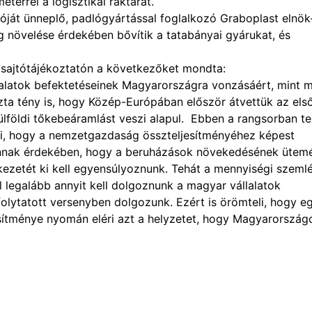
terrel a logisztikai raktárát.
lóját ünneplő, padlógyártással foglalkozó Graboplast elnök
g növelése érdekében bővítik a tatabányai gyárukat, és
i sajtótájékoztatón a következőket mondta:
lalatok befektetéseinek Magyarországra vonzásáért, mint m
zta tény is, hogy Közép-Európában először átvettük az els
ülföldi tőkebeáramlást veszi alapul. Ebben a rangsorban te
ti, hogy a nemzetgazdaság összteljesítményéhez képest
annak érdekében, hogy a beruházások növekedésének ütem
ezetét ki kell egyensúlyoznunk. Tehát a mennyiségi szemlé
ul legalább annyit kell dolgoznunk a magyar vállalatok
folytatott versenyben dolgozunk. Ezért is örömteli, hogy e
jesítménye nyomán eléri azt a helyzetet, hogy Magyarország