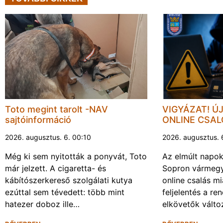
Toto megint tarolt -NAV
VIGYÁZAT! Ú
sajtóinformáció
ONLINE CSA
2026. augusztus. 6. 00:10
2026. augusztus. 
Még ki sem nyitották a ponyvát, Toto
Az elmúlt napo
már jelzett. A cigaretta- és
Sopron vármegy
kábítószerkereső szolgálati kutya
online csalás mi
ezúttal sem tévedett: több mint
feljelentés a re
hatezer doboz ille…
elkövetők vált