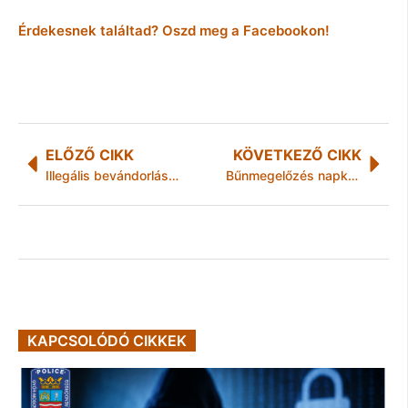
Érdekesnek találtad? Oszd meg a Facebookon!
ELŐZŐ CIKK
KÖVETKEZŐ CIKK
Illegális bevándorlás – Szijjártó: felmérhetetlen hatással jár Európára, ha nem találnak közös választ a menekültkérdésre
Bűnmegelőzés napköziseknek
KAPCSOLÓDÓ CIKKEK