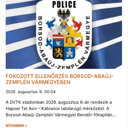
FOKOZOTT ELLENŐRZÉS BORSOD-ABAÚJ-
ZEMPLÉN VÁRMEGYÉBEN
2026. augusztus. 6. 00:04
A DVTK stadionban 2026. augusztus 6-án rendezik a
Hapoel Tel Aviv – Katowice labdarúgó mérkőzést. A
Borsod-Abaúj-Zemplén Vármegyei Rendőr-főkapitán…
BŐVEBBEN »