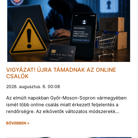
VIGYÁZAT! ÚJRA TÁMADNAK AZ ONLINE
CSALÓK
2026. augusztus. 6. 00:08
Az elmúlt napokban Győr-Moson-Sopron vármegyében
ismét több online csalás miatt érkezett feljelentés a
rendőrségre. Az elkövetők változatos módszerekk…
BŐVEBBEN »