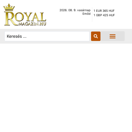
2026. 08. 9. vasárnap
1 EUR 365 HUF
Emőd
1 GBP 425 HUF