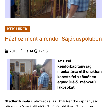
KÉK-HÍREK
Házhoz ment a rendőr Sajópüspökiben
2015. július 14.
17:53
Az Ózdi
Rendőrkapitányság
munkatársa otthonukban
kereste fel a zömében
egyedül élő, szépkorú
lakosokat.
Stadler Mihály
r. alezredes, az Ózdi Rendőrkapitányság
bűnmegelőzési előadója Sajópüspökiben, Tiszafüredi