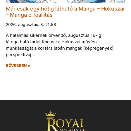
Már csak egy hétig látható a Manga – Hokuszai
– Manga c. kiállítás
2026. augusztus. 8. 21:58
A hatalmas sikernek örvendő, augusztus 16-ig
látogatható tárlat Kacusika Hokuszai művész
munkásságát a kortárs japán mangák (képregények)
perspektíváj…
BŐVEBBEN »