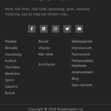
Hírek, kék hírek, zöld hírek, gazdaság, sport, életmód,
medicina, ezo és még sok minden más…
Főoldal
Bulvár
Médiaajánlat
Aktuális
Utazás
Impresszum
Gazdaság
Kék hírek
Partnereink
Kultúra
Felhasználási
Archívum
feltételek
Technika
Adatvédelem
Medicina
Blog
Sport
Írjon nekünk!
Gasztro
Bulvár
Copyright © 2026 Royalmagazin.hu