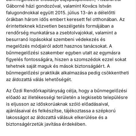
Gáborné házi gondozóval, valamint Kovács István
falugondnokkal együtt 2015. július 13-án a délelőtti
órákban három idős embert keresett fel otthonában. Az
érintetteknek közvetlen beszélgetés formájában a
rendőrség munkatársa a zsebtolvajokkal, valamint a
besurranó lopásokkal szembeni védekezés és
megelőzés módjairól adott hasznos tanácsokat. A
bűnmegelőzési szakember egyben utalt az egymásra
figyelés fontosságára, hiszen a szomszédok ezzel sokat
tehetnek saját maguk és mások biztonságáért. A
bűnmegelőzési praktikák alkalmazása pedig csökkentheti
az áldozattá válás lehetőségét.
Az Ózdi Rendőrkapitányság célja, hogy a bűnmegelőzési
előadó az illetékességi területén a legkisebb településre
is eljusson az időskorúaknak szóló előadásaival,
ajánlásaival és felkészítse, tájékoztassa a szépkorú
lakosságot az áldozattá válásuk elkerülése és a
biztonságérzetük javítása érdekében.