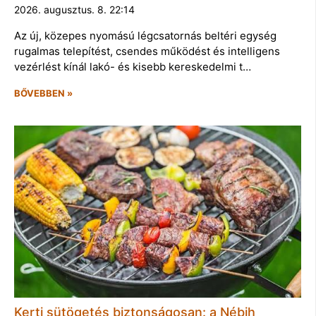
2026. augusztus. 8. 22:14
Az új, közepes nyomású légcsatornás beltéri egység
rugalmas telepítést, csendes működést és intelligens
vezérlést kínál lakó- és kisebb kereskedelmi t…
BŐVEBBEN »
Kerti sütögetés biztonságosan: a Nébih