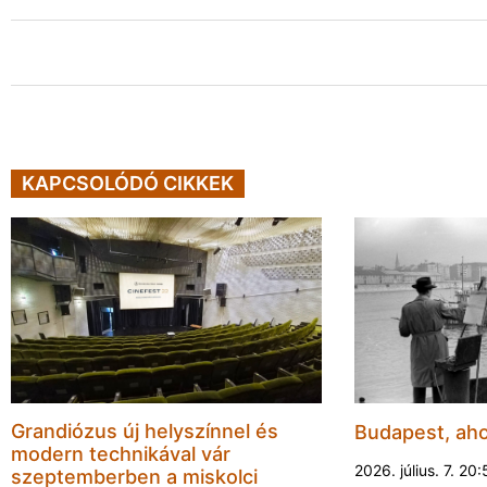
KAPCSOLÓDÓ CIKKEK
Grandiózus új helyszínnel és
Budapest, aho
modern technikával vár
2026. július. 7. 20
szeptemberben a miskolci