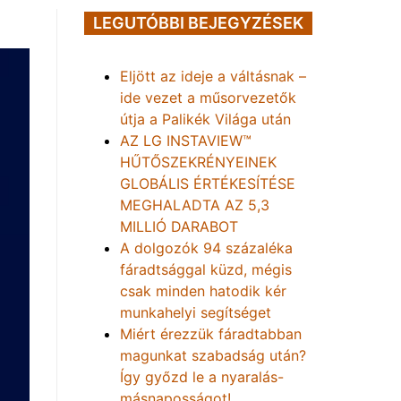
LEGUTÓBBI BEJEGYZÉSEK
Eljött az ideje a váltásnak –
ide vezet a műsorvezetők
útja a Palikék Világa után
AZ LG INSTAVIEW™
HŰTŐSZEKRÉNYEINEK
GLOBÁLIS ÉRTÉKESÍTÉSE
MEGHALADTA AZ 5,3
MILLIÓ DARABOT
A dolgozók 94 százaléka
fáradtsággal küzd, mégis
csak minden hatodik kér
munkahelyi segítséget
Miért érezzük fáradtabban
magunkat szabadság után?
Így győzd le a nyaralás-
másnaposságot!