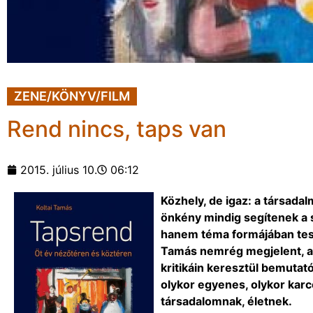
ZENE/KÖNYV/FILM
Rend nincs, taps van
2015. július 10.
06:12
Közhely, de igaz: a társadal
önkény mindig segítenek a 
hanem téma formájában teszik
Tamás nemrég megjelent, a 
kritikáin keresztül bemutató
olykor egyenes, olykor karc
társadalomnak, életnek.