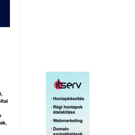
ó,
ltai
e
ak,