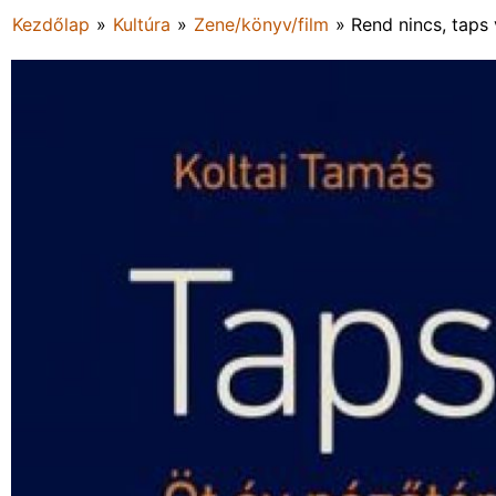
Kezdőlap
»
Kultúra
»
Zene/könyv/film
»
Rend nincs, taps