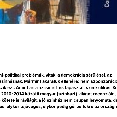
mi-politikai problémák, viták, a demokrácia sérülései, az
színháznak. Mármint akaratuk ellenére: nem szponzoráci
 ezt. Amint arra az ismert és tapasztalt színikritikus, Ko
2010-2014 közötti magyar (színházi) világot recenzióin,
 kötete is rávilágít, a jó színház nem csupán lenyomata, d
os, olykor tejüveges, olykor pedig görbe tükre az országn