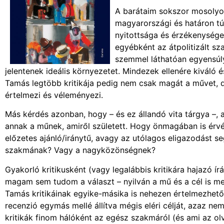
A barátaim sokszor mosolyo
magyarországi és határon tú
nyitottsága és érzékenysége 
egyébként az átpolitizált sz
szemmel láthatóan egyensúl
jelentenek ideális környezetet. Mindezek ellenére kiváló 
Tamás legtöbb kritikája pedig nem csak magát a művet, d
értelmezi és véleményezi.
Más kérdés azonban, hogy – és ez állandó vita tárgya –, 
annak a műnek, amiről született. Hogy önmagában is érvé
előzetes ajánló/iránytű, avagy az utólagos eligazodást seg
szakmának? Vagy a nagyközönségnek?
Gyakorló kritikusként (vagy legalábbis kritikára hajazó í
magam sem tudom a választ – nyilván a mű és a cél is megh
Tamás kritikáinak egyike-másika is nehezen értelmezhető 
recenzió egymás mellé állítva mégis eléri célját, azaz n
kritikák finom hálóként az egész szakmáról (és ami az ol