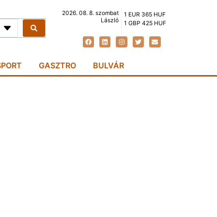
2026. 08. 8. szombat
1 EUR 365 HUF
László
1 GBP 425 HUF
SPORT
GASZTRO
BULVÁR