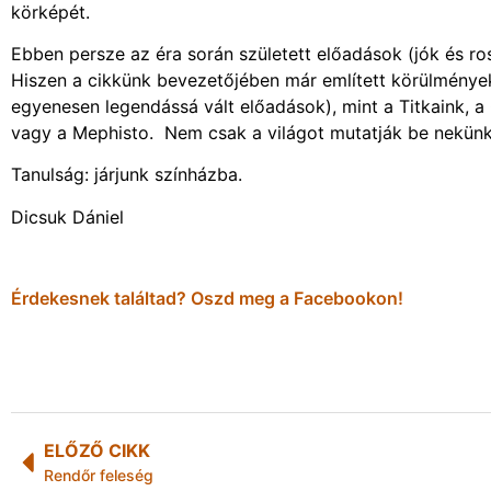
körképét.
Ebben persze az éra során született előadások (jók és ro
Hiszen a cikkünk bevezetőjében már említett körülménye
egyenesen legendássá vált előadások), mint a Titkaink, a 
vagy a Mephisto. Nem csak a világot mutatják be nekün
Tanulság: járjunk színházba.
Dicsuk Dániel
Érdekesnek találtad? Oszd meg a Facebookon!
ELŐZŐ CIKK
Rendőr feleség