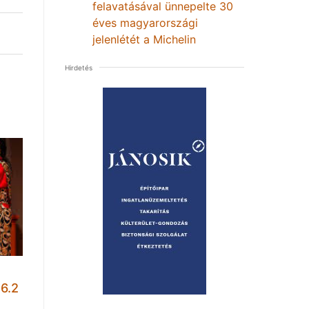
felavatásával ünnepelte 30
éves magyarországi
jelenlétét a Michelin
Hirdetés
6.2