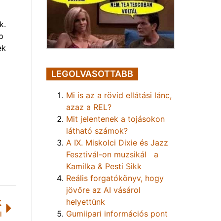
k.
p
ek
LEGOLVASOTTABB
Mi is az a rövid ellátási lánc,
azaz a REL?
Mit jelentenek a tojásokon
látható számok?
A IX. Miskolci Dixie és Jazz
Fesztivál-on muzsikál a
Kamilka & Pesti Sikk
Reális forgatókönyv, hogy
jövőre az AI vásárol
helyettünk
K
Gumiipari információs pont
l