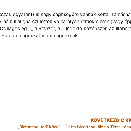
sszak egyaránt) is nagy segítségére vannak Koltai Tamásna
k nélkül aligha születtek volna olyan remekművek (vagy ép
Csillagos ég…,, a Revizor, a Tündöklő középszer, az Illaber
k – de önmagunkat is önmagunknak.
KÖVETKEZŐ CIK
„Biztonsági törülköző” – Újabb bizottsági ülés a Tisza-tóná