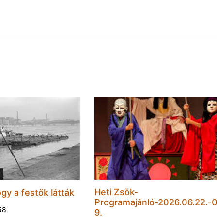
Heti Zsök-
gy a festők látták
Programajánló-2026.06.22.-0
:58
9.