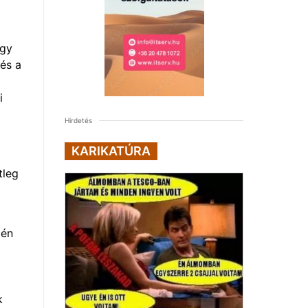
ogy
 és a
i
Hirdetés
KARIKATÚRA
tleg
 én
k