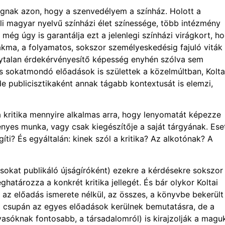
gnak azon, hogy a szenvedélyem a színház. Holott a
li magyar nyelvű színházi élet színessége, több intézmény
még úgy is garantálja ezt a jelenlegi színházi virágkort, h
akma, a folyamatos, sokszor személyeskedésig fajuló viták
ytalan érdekérvényesítő képesség enyhén szólva sem
és sokatmondó előadások is születtek a közelmúltban, Kolta
e publicisztikaként annak tágabb kontextusát is elemzi,
a kritika mennyire alkalmas arra, hogy lenyomatát képezze
nyes munka, vagy csak kiegészítője a saját tárgyának. Ese
íti? És egyáltalán: kinek szól a kritika? Az alkotónak? A
rásokat publikáló újságíróként) ezekre a kérdésekre sokszor
atározza a konkrét kritika jellegét. És bár olykor Koltai
az előadás ismerete nélkül, az összes, a könyvbe bekerült
em csupán az egyes előadások kerülnek bemutatásra, de a
vasóknak fontosabb, a társadalomról) is kirajzolják a magu