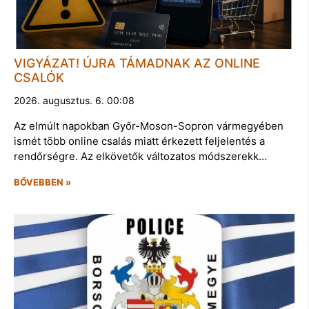
VIGYÁZAT! ÚJRA TÁMADNAK AZ ONLINE
CSALÓK
2026. augusztus. 6. 00:08
Az elmúlt napokban Győr-Moson-Sopron vármegyében
ismét több online csalás miatt érkezett feljelentés a
rendőrségre. Az elkövetők változatos módszerekk…
BŐVEBBEN »