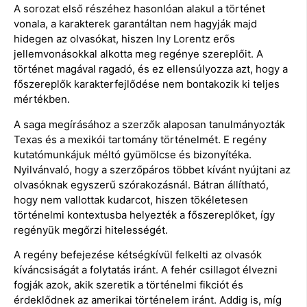
A sorozat első részéhez hasonlóan alakul a történet
vonala, a karakterek garantáltan nem hagyják majd
hidegen az olvasókat, hiszen Iny Lorentz erős
jellemvonásokkal alkotta meg regénye szereplőit. A
történet magával ragadó, és ez ellensúlyozza azt, hogy a
főszereplők karakterfejlődése nem bontakozik ki teljes
mértékben.
A saga megírásához a szerzők alaposan tanulmányozták
Texas és a mexikói tartomány történelmét. E regény
kutatómunkájuk méltó gyümölcse és bizonyítéka.
Nyilvánvaló, hogy a szerzőpáros többet kívánt nyújtani az
olvasóknak egyszerű szórakozásnál. Bátran állítható,
hogy nem vallottak kudarcot, hiszen tökéletesen
történelmi kontextusba helyezték a főszereplőket, így
regényük megőrzi hitelességét.
A regény befejezése kétségkívül felkelti az olvasók
kíváncsiságát a folytatás iránt. A fehér csillagot élvezni
fogják azok, akik szeretik a történelmi fikciót és
érdeklődnek az amerikai történelem iránt. Addig is, míg