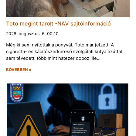
Toto megint tarolt -NAV sajtóinformáció
2026. augusztus. 6. 00:10
Még ki sem nyitották a ponyvát, Toto már jelzett. A
cigaretta- és kábítószerkereső szolgálati kutya ezúttal
sem tévedett: több mint hatezer doboz ille…
BŐVEBBEN »