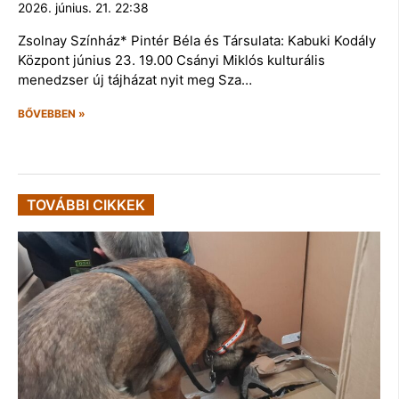
2026. június. 21. 22:38
Zsolnay Színház* Pintér Béla és Társulata: Kabuki Kodály
Központ június 23. 19.00 Csányi Miklós kulturális
menedzser új tájházat nyit meg Sza…
BŐVEBBEN »
TOVÁBBI CIKKEK