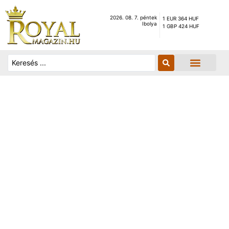
2026. 08. 7. péntek
1 EUR 364 HUF
Ibolya
1 GBP 424 HUF