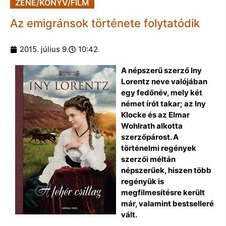
ZENE/KÖNYV/FILM
Az emigránsok története folytatódik
2015. július 9.
10:42
A népszerű szerző Iny
Lorentz neve valójában
egy fedőnév, mely két
német írót takar; az Iny
Klocke és az Elmar
Wohlrath alkotta
szerzőpárost. A
történelmi regények
szerzői méltán
népszerűek, hiszen több
regényük is
megfilmesítésre került
már, valamint bestselleré
vált.