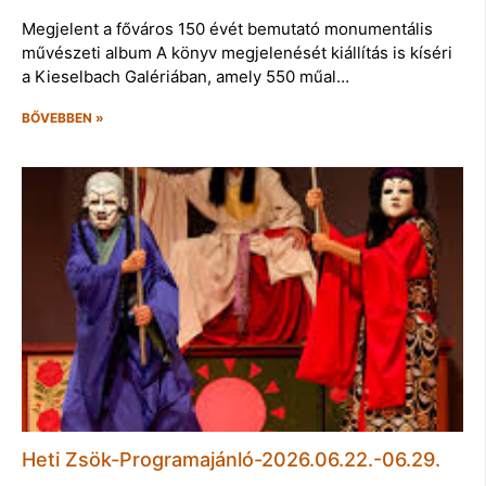
Megjelent a főváros 150 évét bemutató monumentális
művészeti album A könyv megjelenését kiállítás is kíséri
a Kieselbach Galériában, amely 550 műal…
BŐVEBBEN »
Heti Zsök-Programajánló-2026.06.22.-06.29.