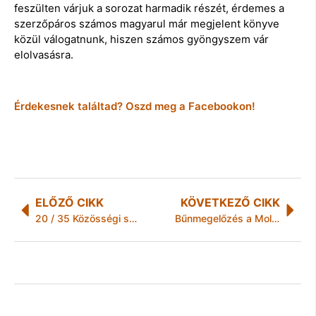
feszülten várjuk a sorozat harmadik részét, érdemes a
szerzőpáros számos magyarul már megjelent könyve
közül válogatnunk, hiszen számos gyöngyszem vár
elolvasásra.
Érdekesnek találtad? Oszd meg a Facebookon!
ELŐZŐ CIKK
KÖVETKEZŐ CIKK
20 / 35 Közösségi szolgálat és diákmunka a könyvtárakban
Bűnmegelőzés a Molnárkalács Fesztiválon