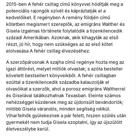
2015-ben A fehér csillag című könyvvel hódítják meg a
potenciális rajongók szívét és kápráztatják el a
kedvelőiket. E regényben A remény földjén című
kötetben megismert szereplők, az emigráns Walther és
Gisela izgalmas története folytatódik a tizenkilencedik
századi Amerikában. Azoknak, akik kihagyták az első
részt, jó hír, hogy nem szükséges az az első kötet
elolvasása A fehér csillag élvezéséhez.
A szerzőpárosnak A szajha című regénye hozta meg az
igazi áttörést, melyet milliók olvastak; s azóta besteller
követett bestsellert könyveikből. A fehér csillagban
ezúttal a tizenkilencedik századba kalauzolják el
olvasóikat a szerzők, ahol a porosz emigráns Waltherrel
és Giselával találkozhatnak Texasban. Eleinte számos
nehézséggel küzdenek meg az újdonsült bevándorlók;
mitöbb Gisela várandós, minden segítség nélkül.
Viharfelhők gyülekeznek a pár felett, hiszen szülés után
gyermekét nem tudja Gisela szoptatni, így az újszülött
életveszélybe kerül.