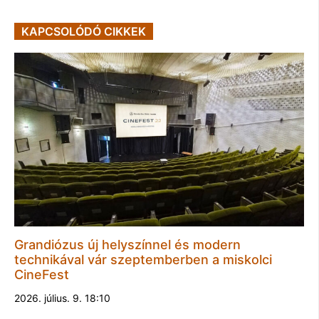
KAPCSOLÓDÓ CIKKEK
Grandiózus új helyszínnel és modern
technikával vár szeptemberben a miskolci
CineFest
2026. július. 9. 18:10