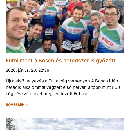
Futni ment a Bosch és hetedszer is győzött
2026. június. 20. 22:36
Újra első helyezés a Fut a cég versenyen A Bosch idén
hetedik alkalommal végzett első helyen a több mint 860
cég részvételével megrendezett Fut a c…
BŐVEBBEN »