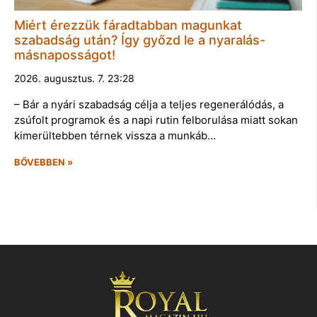
Miért érezzük fáradtabban magunkat
szabadság után? Így győzd le a nyaralás-
másnaposságot!
2026. augusztus. 7. 23:28
– Bár a nyári szabadság célja a teljes regenerálódás, a
zsúfolt programok és a napi rutin felborulása miatt sokan
kimerültebben térnek vissza a munkáb…
BŐVEBBEN »