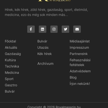
Hírek, kék hírek, zöld hírek, gazdaság, sport, életmód,
medicina, ezo és még sok minden más…
Főoldal
Bulvár
Médiaajánlat
Aktuális
Utazás
Impresszum
Gazdaság
Kék hírek
Partnereink
Kultúra
Felhasználási
Archívum
feltételek
Technika
Adatvédelem
Medicina
Blog
Sport
Írjon nekünk!
Gasztro
Bulvár
Copyright © 2026 Royalmagazin.hu