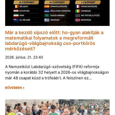
Már a kezdő sípszó előtt: ho-gyan alakítják a
matematikai folyamatok a megreformált
labdarúgó-világbajnokság cso-portkörös
mérkőzéseit?
2026. június. 21. 23:40
A Nemzetközi Labdarúgó-szövetség (FIFA) reformja
nyomán a korábbi 32 helyett a 2026-os világbajnokságon
már 48 csapat küzd a trófeáért. A felszínen ez…
BŐVEBBEN »