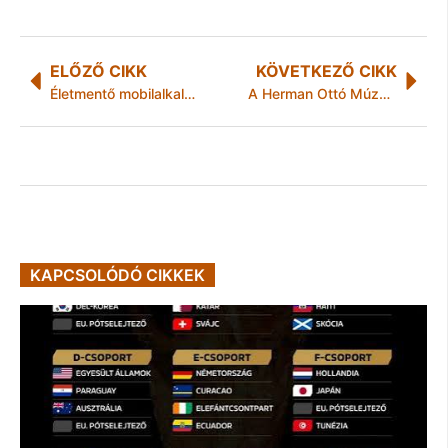
ELŐZŐ CIKK
KÖVETKEZŐ CIKK
Életmentő mobilalkalmazás
A Herman Ottó Múzeum és a Miskolci Galéria programja
KAPCSOLÓDÓ CIKKEK