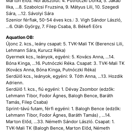
Marton Előd. Női abszolút: 4. Putnóczki Dorka, 5. Jakab
Ilka, …8. Szabolcsi Fruzsina, 9. Mátyus Lili, 10. Szegedi
Sára, …12. Sávolyi Sára
Szenior férfiak, 50-54 éves kcs.: 3. Vigh Sándor László,
…6. Oláh György, 7. Filep Csaba, 8. Békefi Eörs
Aquatlon OB:
Újonc 2. kcs., leány csapat: 5. TVK-Mali TK (Berencsi Lili,
Lehmann Sára, Kurucz Réka)
Gyermek kcs., leányok, egyéni: 5. Kovács Anna, …14.
Bóna Kinga, …16. Putnóczki Réka. Csapat: 3. TVK-Mali TK
(Kovács Anna, Bóna Kinga, Putnóczki Réka)
Serdülő kcs., leányok, egyéni: 9. Tóth Anna, …13. Hozdik
Adrienn.
Serdülő 1. kcs., fiú egyéni: 1. Dévay Zsombor (edzők:
Lehmann Tibor, Fodor Ágnes, Balogh Bence, Baráth
Tamás, Filep Csaba)
Sprint-távú futam, férfi egyéni: 1. Balogh Bence (edzők:
Lehmann Tibor, Fodor Ágnes, Baráth Tamás) , …14.
Marton Előd, …33. Németh Sándor László. Csapat: 1.
TVK-Mali TK (Balogh Bence, Marton Előd, Németh