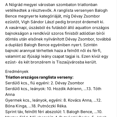
A Nógrád megyei városban szombaton triatlonban
vetélkedtek a résztvevők. A ranglista versenyen Balogh
Bence megnyerte kategóriáját, míg Dévay Zsombor
ezüstöt, Vigh Sándor Lászl pedig bronzot érdemelt ki.
A vasárnapi, úszásból és futásból álló aquatlon országos
bajnokságon a rendkívül szoros finisből adódóan bírói
döntés után elsőnek nyilvánított Dévay Zsombor, továbbá
a duplázó Balogh Bence egyéniben nyert. Szintén
bajnoki arannyal térhettek haza a felnőtt női és férfi,
valamint az ifjúsági leány csapat tagjai is. Ezen kívül egy
ezüst- és két bronzérem is Tiszaújvárosba került.
Eredmények
Triatlon országos ranglista verseny:
Serdülő kcs., fiú egyéni: 2. Dévay Zsombor
Serdülő kcs., leányok: 10. Hozdik Adrienn, …13. Tóth
Anna
Gyermek kcs., leányok, egyéni: 8. Kovács Anna, …12.
Bóna Kinga, …18. Putnóczki Réka.
Sprint táv, felnőtt féri abszolút: 1. Balogh Bence, …10.