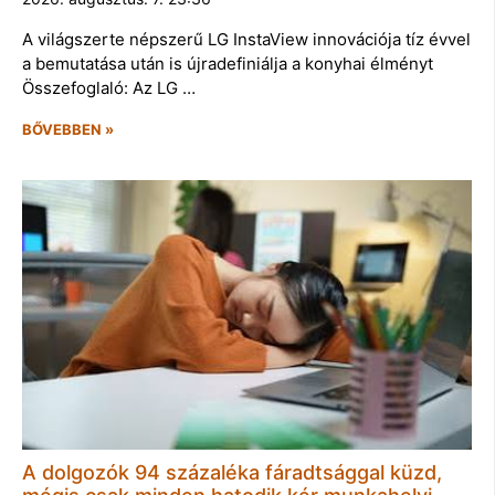
A világszerte népszerű LG InstaView innovációja tíz évvel
a bemutatása után is újradefiniálja a konyhai élményt
Összefoglaló: Az LG …
BŐVEBBEN »
A dolgozók 94 százaléka fáradtsággal küzd,