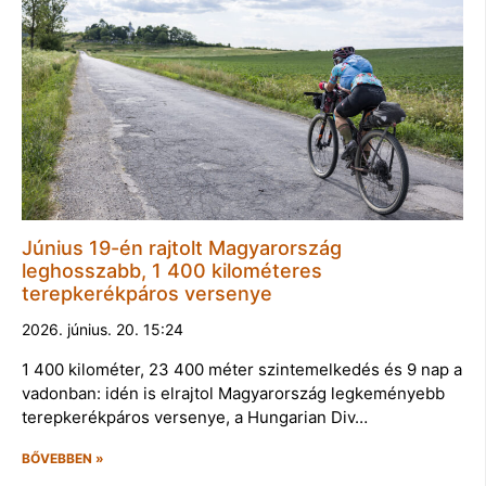
Június 19-én rajtolt Magyarország
leghosszabb, 1 400 kilométeres
terepkerékpáros versenye
2026. június. 20. 15:24
1 400 kilométer, 23 400 méter szintemelkedés és 9 nap a
vadonban: idén is elrajtol Magyarország legkeményebb
terepkerékpáros versenye, a Hungarian Div…
BŐVEBBEN »