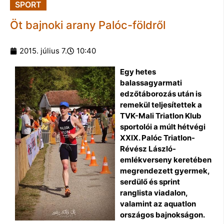
SPORT
Öt bajnoki arany Palóc-földről
2015. július 7.
10:40
Egy hetes
balassagyarmati
edzőtáborozás után is
remekül teljesítettek a
TVK-Mali Triatlon Klub
sportolói a múlt hétvégi
XXIX. Palóc Triatlon-
Révész László-
emlékverseny keretében
megrendezett gyermek,
serdülő és sprint
ranglista viadalon,
valamint az aquatlon
országos bajnokságon.