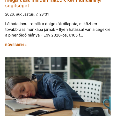
mégis csak minden hatodik kér munkahelyi
segítséget
2026. augusztus. 7. 23:31
Láthatatlanul romlik a dolgozók állapota, miközben
továbbra is munkába járnak - Ilyen hatással van a cégekre
a pihenőidő hiánya - Egy 2026-os, 6105 f…
BŐVEBBEN »