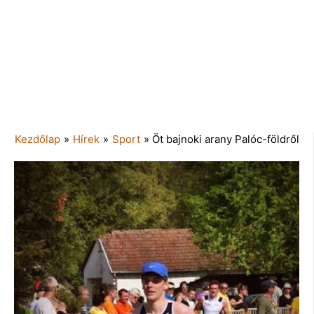
Kezdőlap
»
Hírek
»
Sport
»
Öt bajnoki arany Palóc-földről