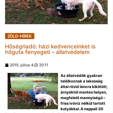
ZÖLD-HÍREK
Hőségriadó: házi kedvenceinket is
hőguta fenyegeti – állatvédelem
2015. július 4.
20:11
Az állatvédők gyakran
találkoznak a lakosság
által rövid láncra kikötött,
árnyéktól mentes helyen,
megfelelő mennyiségű –
friss ivóvíz nélkül tartott
kutyákkal. A nappali 30