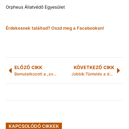
Orpheus Állatvédő Egyesület
Érdekesnek találtad? Oszd meg a Facebookon!
ELŐZŐ CIKK
KÖVETKEZŐ CIKK
Bemutatkozott a „svéd szépség”
Jobbik:Tüntetés a debreceni migránsszálló zárttá tételéért
KAPCSOLÓDÓ CIKKEK