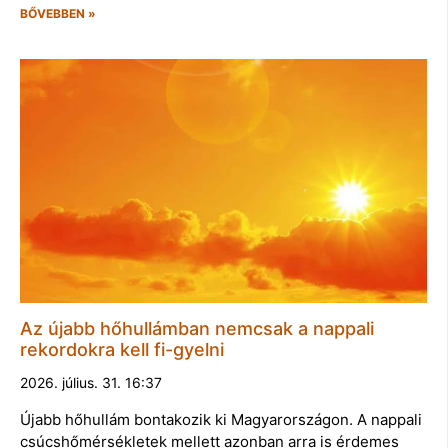
BŐVEBBEN »
Az újabb hőhullámban nemcsak a nappali
rekordokra kell fi-gyelni
2026. július. 31. 16:37
Újabb hőhullám bontakozik ki Magyarországon. A nappali
csúcshőmérsékletek mellett azonban arra is érdemes