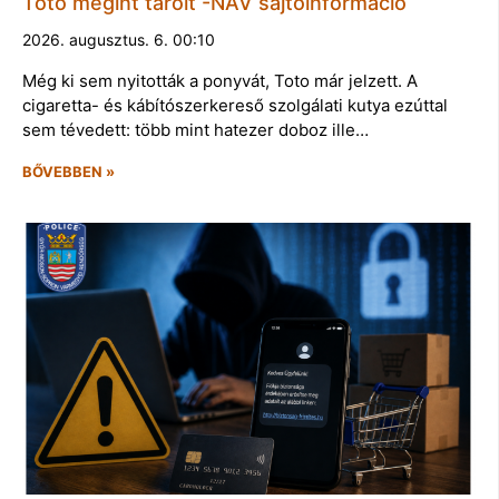
Toto megint tarolt -NAV sajtóinformáció
2026. augusztus. 6. 00:10
Még ki sem nyitották a ponyvát, Toto már jelzett. A
cigaretta- és kábítószerkereső szolgálati kutya ezúttal
sem tévedett: több mint hatezer doboz ille…
BŐVEBBEN »