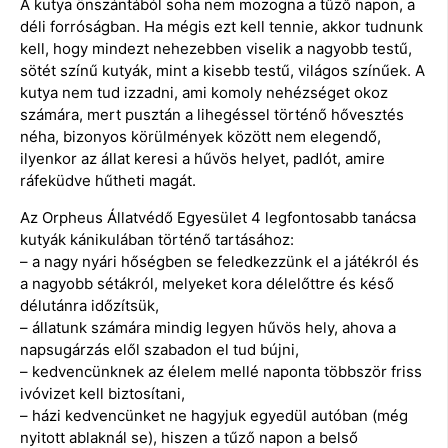
A kutya önszántából soha nem mozogna a tűző napon, a
déli forróságban. Ha mégis ezt kell tennie, akkor tudnunk
kell, hogy mindezt nehezebben viselik a nagyobb testű,
sötét színű kutyák, mint a kisebb testű, világos színűek. A
kutya nem tud izzadni, ami komoly nehézséget okoz
számára, mert pusztán a lihegéssel történő hővesztés
néha, bizonyos körülmények között nem elegendő,
ilyenkor az állat keresi a hűvös helyet, padlót, amire
ráfeküdve hűtheti magát.
Az Orpheus Állatvédő Egyesület 4 legfontosabb tanácsa
kutyák kánikulában történő tartásához:
– a nagy nyári hőségben se feledkezzünk el a játékról és
a nagyobb sétákról, melyeket kora délelőttre és késő
délutánra időzítsük,
– állatunk számára mindig legyen hűvös hely, ahova a
napsugárzás elől szabadon el tud bújni,
– kedvencünknek az élelem mellé naponta többször friss
ivóvizet kell biztosítani,
– házi kedvencünket ne hagyjuk egyedül autóban (még
nyitott ablaknál se), hiszen a tűző napon a belső