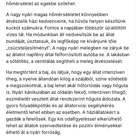
hőmérséklet az egekbe szökhet.
A nagy nyári magas hőmérsékletet könnyebben
átvészelik házi kedvenceink, ha hűvös helyen készítünk
kuckót számukra. Fontos a napjában többször újratöltött
vizes tál. Ha módunkban áll nedvesítsük be az állat
bundáját, úsztassuk, és legfőképp ne kívánjunk tőle
„csúcsteljesítményt”. A nagy nyári melegben ne zárjuk be
az állatot napfény által felforrósított autóba se. A lakásban
a sötétítés, a ventilálás segítheti a meleg átvészelését.
Ha megtörtént a baj, és látjuk, hogy egy állat intenzíven
liheg, a nyelve állandóan kilóg a szájából, színe sötétebb
a megszokottnál, a baj lehet akár hőtorlódás vagy hőguta
is. Nyári kánikulában az oldalán fekvő, intenzíven lihegő,
eszméletét vesztett állat rendszerint hőguta áldozata. A
gyors folyadékpótlás és az állatorvosi segélykérés
életmentő lehet ebben az esetben. A háziállatokért a
gazdák a felelősek. Egy kis odafigyeléssel elkerülhető
lehet az állatok szenvedtetése és pozitív élményekkel
élhető át a nyári forróság.