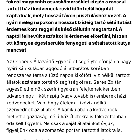
foknál magasabb csúcshőmérséklet idején a rosszul
tartott házi kedvencek rövid időn belül hőgutát
kaphatnak, mely hosszú távon pusztuláshoz vezet. A
nyári meleg napokon a hosszabb ideig tartó sétáltatást
érdemes kora reggel és késő délután megtartani. A
naptól felhevült aszfaltot is érdemes elkerülni, hiszen
ott könnyen égési sérülés fenyegeti a sétáltatott kutya
mancsát.
Az Orpheus Állatvédő Egyesület segélytelefonján a nagy
nyári kánikulában aggódó állatbarátok körében
rendszeres téma a tűző napon kikötött, víz nélkül tartott
állatok számára történő segítségkérés. Seres Zoltán,
egyesületi elnök szerint gyakran felejtenek kertben,
udvaron egy – két napig (vagy tovább is) emberek házi
kedvenceket. Van, hogy élelem – ivóvíz nélkül
szenvednek az állatok. A kánikulában a kedvencek
mellett a gazdasági célú háziállatokra is fokozottabban
oda kell figyelni. Ne csak a saját állatainkat óvjuk,
figyeljünk oda a szomszéd portán tartott állatokra is.