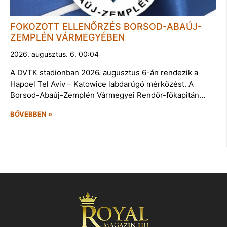
FOKOZOTT ELLENŐRZÉS BORSOD-ABAÚJ-
ZEMPLÉN VÁRMEGYÉBEN
2026. augusztus. 6. 00:04
A DVTK stadionban 2026. augusztus 6-án rendezik a
Hapoel Tel Aviv – Katowice labdarúgó mérkőzést. A
Borsod-Abaúj-Zemplén Vármegyei Rendőr-főkapitán…
BŐVEBBEN »