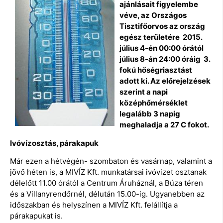
ajánlásait figyelembe
véve, az Országos
Tisztifőorvos az ország
egész területére 2015.
július 4-én 00:00 órától
július 8-án 24:00 óráig 3.
fokú hőségriasztást
adott ki. Az előrejelzések
szerint a napi
középhőmérséklet
legalább 3 napig
meghaladja a 27 C fokot.
Ivóvízosztás, párakapuk
Már ezen a hétvégén- szombaton és vasárnap, valamint a
jövő héten is, a MIVÍZ Kft. munkatársai ivóvizet osztanak
délelőtt 11.00 órától a Centrum Áruháznál, a Búza téren
és a Villanyrendőrnél, délután 15.00-ig. Ugyanebben az
időszakban és helyszínen a MIVÍZ Kft. felállítja a
párakapukat is.