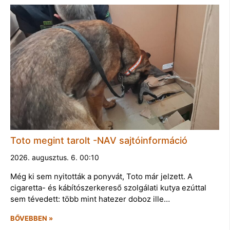
Toto megint tarolt -NAV sajtóinformáció
2026. augusztus. 6. 00:10
Még ki sem nyitották a ponyvát, Toto már jelzett. A
cigaretta- és kábítószerkereső szolgálati kutya ezúttal
sem tévedett: több mint hatezer doboz ille…
BŐVEBBEN »