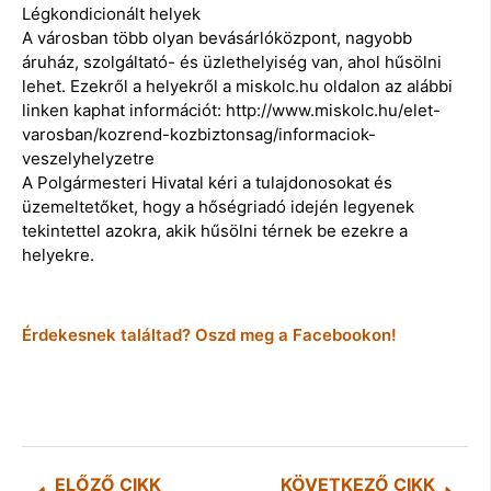
Légkondicionált helyek
A városban több olyan bevásárlóközpont, nagyobb
áruház, szolgáltató- és üzlethelyiség van, ahol hűsölni
lehet. Ezekről a helyekről a miskolc.hu oldalon az alábbi
linken kaphat információt: http://www.miskolc.hu/elet-
varosban/kozrend-kozbiztonsag/informaciok-
veszelyhelyzetre
A Polgármesteri Hivatal kéri a tulajdonosokat és
üzemeltetőket, hogy a hőségriadó idején legyenek
tekintettel azokra, akik hűsölni térnek be ezekre a
helyekre.
Érdekesnek találtad? Oszd meg a Facebookon!
ELŐZŐ CIKK
KÖVETKEZŐ CIKK