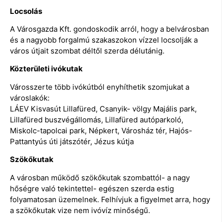
Locsolás
A Városgazda Kft. gondoskodik arról, hogy a belvárosban
és a nagyobb forgalmú szakaszokon vízzel locsolják a
város útjait szombat déltől szerda délutánig.
Közterületi ivókutak
Városszerte több ivókútból enyhíthetik szomjukat a
városlakók:
LÁEV Kisvasút Lillafüred, Csanyik- völgy Majális park,
Lillafüred buszvégállomás, Lillafüred autóparkoló,
Miskolc-tapolcai park, Népkert, Városház tér, Hajós-
Pattantyús úti játszótér, Jézus kútja
Szökőkutak
A városban működő szökőkutak szombattól- a nagy
hőségre való tekintettel- egészen szerda estig
folyamatosan üzemelnek. Felhívjuk a figyelmet arra, hogy
a szökőkutak vize nem ivóvíz minőségű.