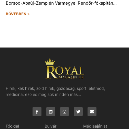
Borsod-Abaúj-Zemplén Vármegyei Rendőr-főkapitán…
BŐVEBBEN »
Hírek, kék hírek, zöld hírek, gazdaság, sport, életmód,
medicina, ezo és még sok minden más…
Főoldal
Bulvár
Médiaajánlat