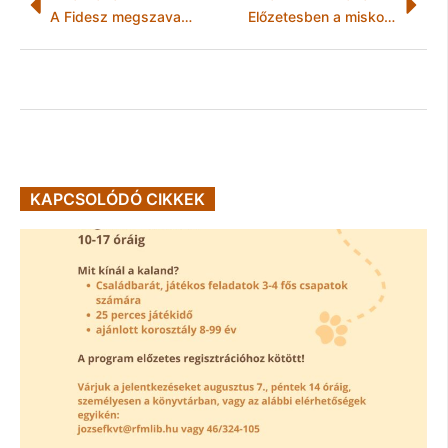
A Fidesz megszavazta: Óvodában fogják felzárkóztatni a szülőket Miskolcon
Előzetesben a miskolci marihuána üzér
KAPCSOLÓDÓ CIKKEK