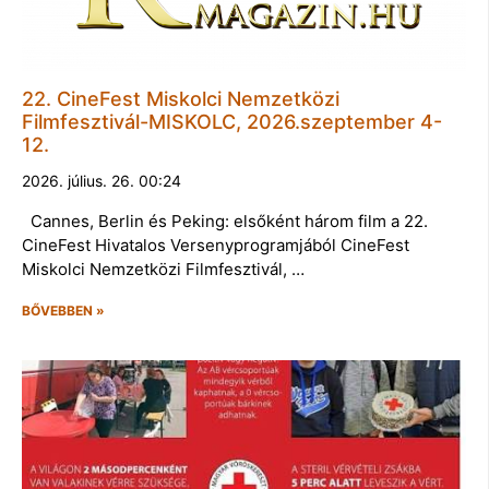
22. CineFest Miskolci Nemzetközi
Filmfesztivál-MISKOLC, 2026.szeptember 4-
12.
2026. július. 26. 00:24
Cannes, Berlin és Peking: elsőként három film a 22.
CineFest Hivatalos Versenyprogramjából CineFest
Miskolci Nemzetközi Filmfesztivál, …
BŐVEBBEN »