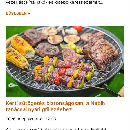
vezérlést kínál lakó- és kisebb kereskedelmi t…
BŐVEBBEN »
Kerti sütögetés biztonságosan: a Nébih
tanácsai nyári grillezéshez
2026. augusztus. 8. 22:03
A grillezés a nyári étkezések egyik legkedveltebb