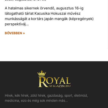
A hatalmas sikernek örvendő, augusztus 16-ig
látogatható tárlat Kacusika Hokuszai művész
munkásságát a kortárs japán mangák (képregények)
perspektíváj…
BŐVEBBEN »
Hírek, kék hírek, zöld hírek, gazdaság, sport, életmód,
medicina, ezo és még sok minden más…