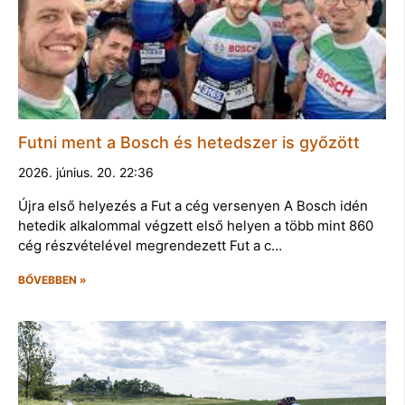
Futni ment a Bosch és hetedszer is győzött
2026. június. 20. 22:36
Újra első helyezés a Fut a cég versenyen A Bosch idén
hetedik alkalommal végzett első helyen a több mint 860
cég részvételével megrendezett Fut a c…
BŐVEBBEN »