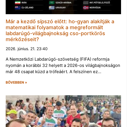
Már a kezdő sípszó előtt: ho-gyan alakítják a
matematikai folyamatok a megreformált
labdarúgó-világbajnokság cso-portkörös
mérkőzéseit?
2026. június. 21. 23:40
A Nemzetközi Labdarúgó-szövetség (FIFA) reformja
nyomán a korábbi 32 helyett a 2026-os világbajnokságon
már 48 csapat küzd a trófeáért. A felszínen ez…
BŐVEBBEN »