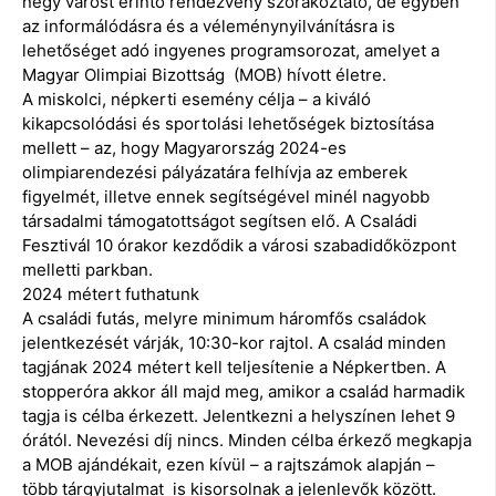
négy várost érintő rendezvény szórakoztató, de egyben
az informálódásra és a véleménynyilvánításra is
lehetőséget adó ingyenes programsorozat, amelyet a
Magyar Olimpiai Bizottság (MOB) hívott életre.
A miskolci, népkerti esemény célja – a kiváló
kikapcsolódási és sportolási lehetőségek biztosítása
mellett – az, hogy Magyarország 2024-es
olimpiarendezési pályázatára felhívja az emberek
figyelmét, illetve ennek segítségével minél nagyobb
társadalmi támogatottságot segítsen elő. A Családi
Fesztivál 10 órakor kezdődik a városi szabadidőközpont
melletti parkban.
2024 métert futhatunk
A családi futás, melyre minimum háromfős családok
jelentkezését várják, 10:30-kor rajtol. A család minden
tagjának 2024 métert kell teljesítenie a Népkertben. A
stopperóra akkor áll majd meg, amikor a család harmadik
tagja is célba érkezett. Jelentkezni a helyszínen lehet 9
órától. Nevezési díj nincs. Minden célba érkező megkapja
a MOB ajándékait, ezen kívül – a rajtszámok alapján –
több tárgyjutalmat is kisorsolnak a jelenlevők között.