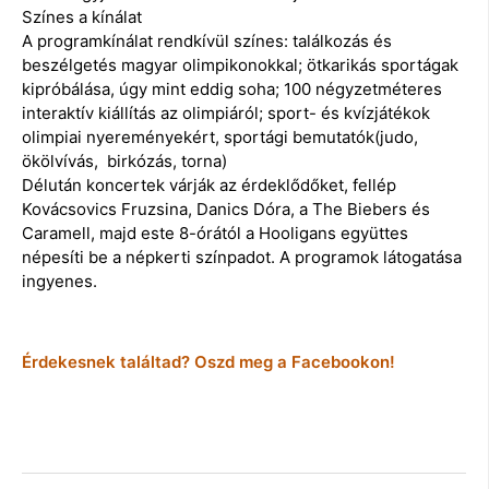
Színes a kínálat
A programkínálat rendkívül színes: találkozás és
beszélgetés magyar olimpikonokkal; ötkarikás sportágak
kipróbálása, úgy mint eddig soha; 100 négyzetméteres
interaktív kiállítás az olimpiáról; sport- és kvízjátékok
olimpiai nyereményekért, sportági bemutatók(judo,
ökölvívás, birkózás, torna)
Délután koncertek várják az érdeklődőket, fellép
Kovácsovics Fruzsina, Danics Dóra, a The Biebers és
Caramell, majd este 8-órától a Hooligans együttes
népesíti be a népkerti színpadot. A programok látogatása
ingyenes.
Érdekesnek találtad? Oszd meg a Facebookon!