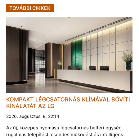
TOVÁBBI CIKKEK
KOMPAKT LÉGCSATORNÁS KLÍMÁVAL BŐVÍTI
KÍNÁLATÁT AZ LG
2026. augusztus. 8. 22:14
Az új, közepes nyomású légcsatornás beltéri egység
rugalmas telepítést, csendes működést és intelligens