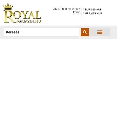
2026. 08. 9. vasárnap
1 EUR 365 HUF
Emőd
1 GBP 425 HUF