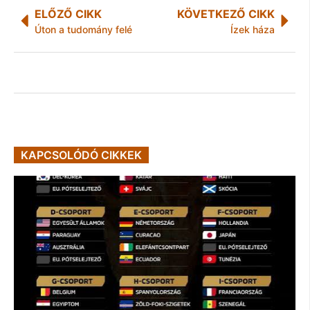
ELŐZŐ CIKK
KÖVETKEZŐ CIKK
Úton a tudomány felé
Ízek háza
KAPCSOLÓDÓ CIKKEK