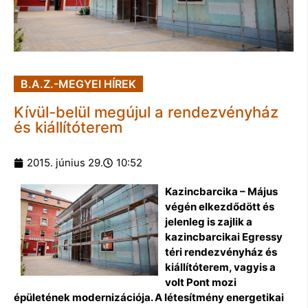
B.A.Z.-MEGYEI HÍREK
Kívül-belül megújul a rendezvényház
és kiállítóterem
2015. június 29.
10:52
Kazincbarcika – Május
végén elkezdődött és
jelenleg is zajlik a
kazincbarcikai Egressy
téri rendezvényház és
kiállítóterem, vagyis a
volt Pont mozi
épületének modernizációja. A létesítmény energetikai