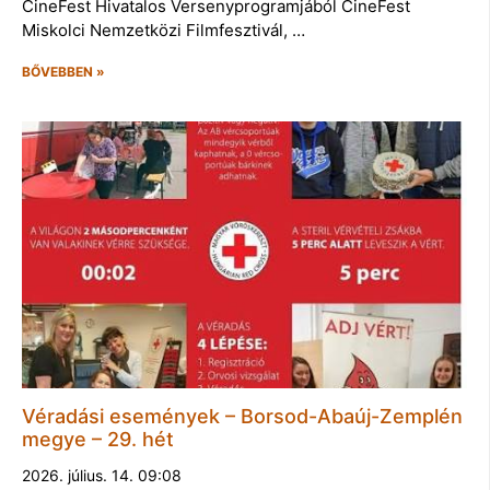
CineFest Hivatalos Versenyprogramjából CineFest
Miskolci Nemzetközi Filmfesztivál, …
BŐVEBBEN »
Véradási események – Borsod-Abaúj-Zemplén
megye – 29. hét
2026. július. 14. 09:08