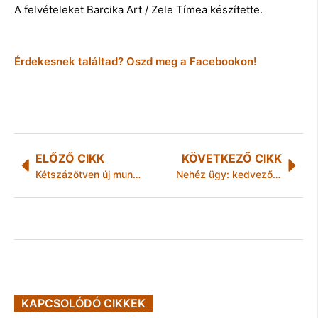
A felvételeket Barcika Art / Zele Tímea készítette.
Érdekesnek találtad? Oszd meg a Facebookon!
ELŐZŐ CIKK
KÖVETKEZŐ CIKK
Kétszázötven új munkahelyet teremt a Rosenberger ipari beruházása a Jászságban
Nehéz ügy: kedvező jelek és új globális kockázatok a világban
KAPCSOLÓDÓ CIKKEK