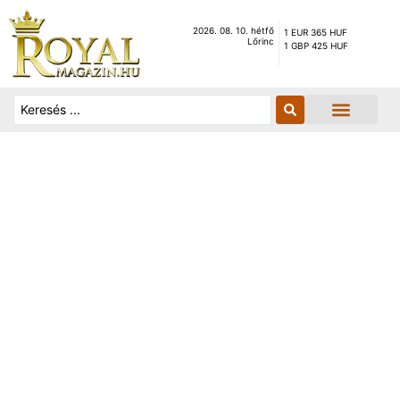
2026. 08. 10. hétfő
1 EUR 365 HUF
Lőrinc
1 GBP 425 HUF