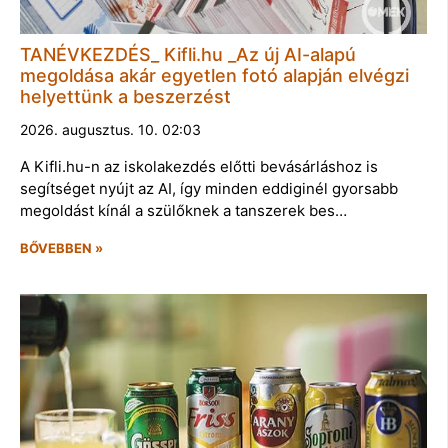
TANÉVKEZDÉS_ Kifli.hu _Az új AI-alapú
megoldása akár egyetlen fotó alapján elvégzi
helyettünk a beszerzést
2026. augusztus. 10. 02:03
A Kifli.hu-n az iskolakezdés előtti bevásárláshoz is
segítséget nyújt az AI, így minden eddiginél gyorsabb
megoldást kínál a szülőknek a tanszerek bes…
BŐVEBBEN »