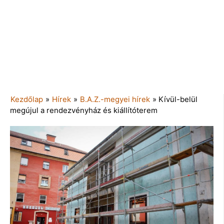
Kezdőlap
»
Hírek
»
B.A.Z.-megyei hírek
»
Kívül-belül
megújul a rendezvényház és kiállítóterem