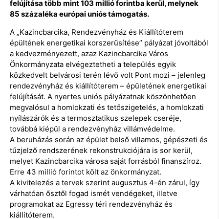
felújítása több mint 103 millió forintba kerül, melynek
85 százaléka európai uniós támogatás.
A „Kazincbarcika, Rendezvényház és Kiállítóterem
épültének energetikai korszerűsítése” pályázat jóvoltából
a kedvezményezett, azaz Kazincbarcika Város
Önkormányzata elvégeztetheti a település egyik
közkedvelt belvárosi terén lévő volt Pont mozi – jelenleg
rendezvényház és kiállítóterem – épületének energetikai
felújítását. A nyertes uniós pályázatnak köszönhetően
megvalósul a homlokzati és tetőszigetelés, a homlokzati
nyílászárók és a termosztatikus szelepek cseréje,
továbbá kiépül a rendezvényház villámvédelme.
A beruházás során az épület belső villamos, gépészeti és
tűzjelző rendszerének rekonstrukciójára is sor kerül,
melyet Kazincbarcika városa saját forrásból finanszíroz.
Erre 43 millió forintot költ az önkormányzat.
A kivitelezés a tervek szerint augusztus 4-én zárul, így
várhatóan ősztől fogad ismét vendégeket, illetve
programokat az Egressy téri rendezvényház és
kiállítóterem.